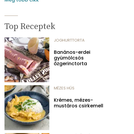
Top Receptek
JOGHURTTORTA
Banános-erdei
gyümölcsös
őzgerinctorta
MÉZES HÚS
Krémes, mézes-
mustáros csirkemell