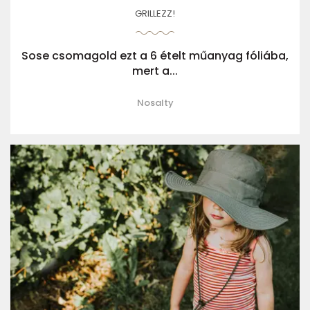
GRILLEZZ!
Sose csomagold ezt a 6 ételt műanyag fóliába,
mert a...
Nosalty