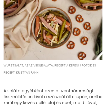
WURSTSALAT, AZAZ VIRSLISALÁTA, RECEPT A KÉPEN! / FOTÓK ÉS
RECEPT: KRISTYÁN FANNI
A saláta egyébként ezen a szentháromsági
összeállításon kívül a szószból áll csupán, amibe
kerül egy kevés ubilé, olaj és ecet, majd sóval,