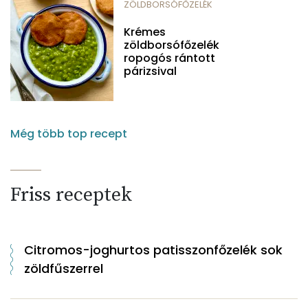
ZÖLDBORSÓFŐZELÉK
Krémes
zöldborsófőzelék
ropogós rántott
párizsival
Még több top recept
Friss receptek
Citromos-joghurtos patisszonfőzelék sok
zöldfűszerrel