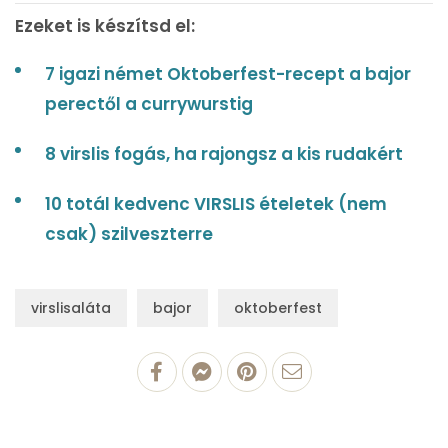
Ezeket is készítsd el:
7 igazi német Oktoberfest-recept a bajor
perectől a currywurstig
8 virslis fogás, ha rajongsz a kis rudakért
10 totál kedvenc VIRSLIS ételetek (nem
csak) szilveszterre
virslisaláta
bajor
oktoberfest