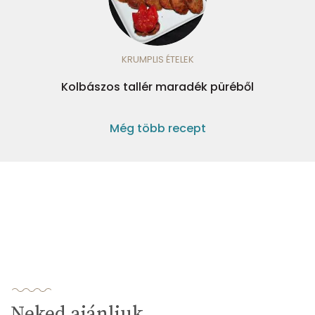
KRUMPLIS ÉTELEK
Kolbászos tallér maradék püréből
Még több recept
Neked ajánljuk