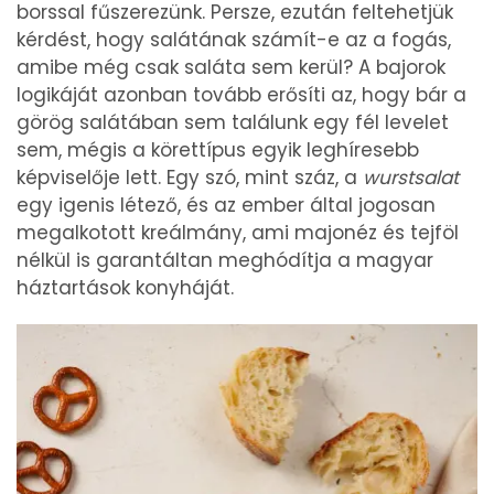
borssal fűszerezünk. Persze, ezután feltehetjük
kérdést, hogy salátának számít-e az a fogás,
amibe még csak saláta sem kerül? A bajorok
logikáját azonban tovább erősíti az, hogy bár a
görög salátában sem találunk egy fél levelet
sem, mégis a körettípus egyik leghíresebb
képviselője lett. Egy szó, mint száz, a
wurstsalat
egy igenis létező, és az ember által jogosan
megalkotott kreálmány, ami majonéz és tejföl
nélkül is garantáltan meghódítja a magyar
háztartások konyháját.