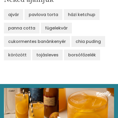
ajvár
pavlova torta
házi ketchup
panna cotta
fügelekvár
cukormentes banánkenyér
chia puding
körözött
tojásleves
borsófőzelék