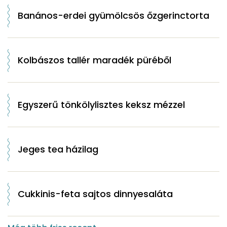
Banános-erdei gyümölcsös őzgerinctorta
Kolbászos tallér maradék püréből
Egyszerű tönkölylisztes keksz mézzel
Jeges tea házilag
Cukkinis-feta sajtos dinnyesaláta