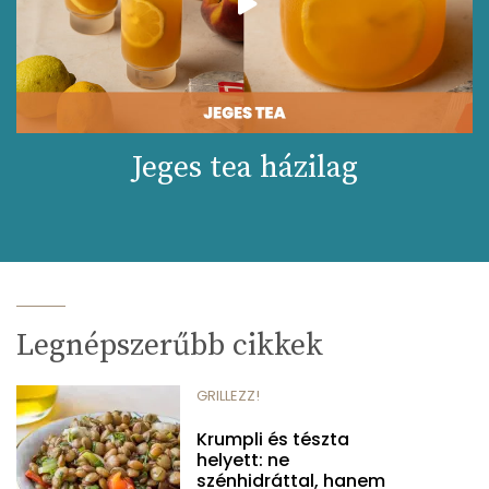
Jeges tea házilag
Legnépszerűbb cikkek
GRILLEZZ!
Krumpli és tészta
helyett: ne
szénhidráttal, hanem