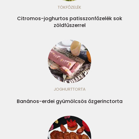
TÖKFŐZELÉK
Citromos-joghurtos patisszonfőzelék sok
zöldfűszerrel
JOGHURTTORTA
Banános-erdei gyümölcsös őzgerinctorta