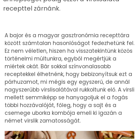
recepttel zárnánk.
A bajor és a magyar gasztronómia recepttára
között számtalan hasonlóságot fedezhetünk fel.
Ez nem véletlen, hiszen ha visszatekintünk közös
történelmi múltunkra, egyből megértjük a
miértek okát. Bár sokkal színvonalasabb
receptekkel élhetnénk, hogy bebizonyítsuk ezt a
párhuzamot, mi mégis egy egyszerű, de annál
nagyszerűbb virslisalátával rukkoltunk elő. A virsli
mellett semmiképp se hanyagoljuk el a fogás
többi hozzávalóját, főleg, hogy a sajt és a
csemege uborka kombója emeli ki igazán a
német virslik zamatosságát.