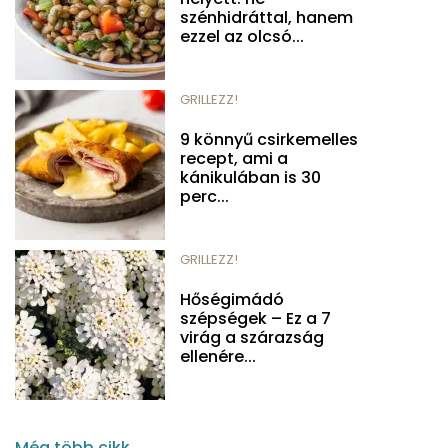
szénhidráttal, hanem
ezzel az olcsó...
GRILLEZZ!
9 könnyű csirkemelles
recept, ami a
kánikulában is 30
perc...
GRILLEZZ!
Hőségimádó
szépségek – Ez a 7
virág a szárazság
ellenére...
Még több cikk