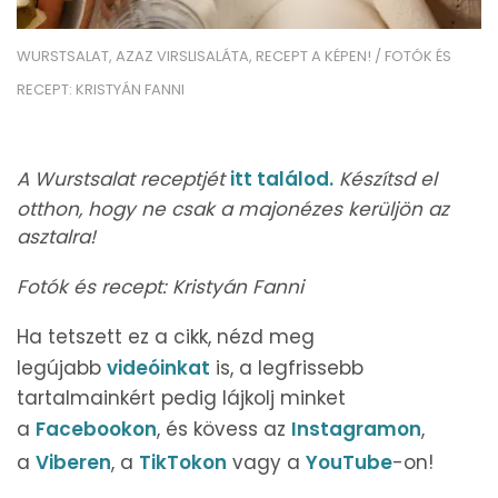
WURSTSALAT, AZAZ VIRSLISALÁTA, RECEPT A KÉPEN! / FOTÓK ÉS
RECEPT: KRISTYÁN FANNI
A Wurstsalat receptjét
itt találod.
Készítsd el
otthon, hogy ne csak a majonézes kerüljön az
asztalra!
Fotók és recept: Kristyán Fanni
Ha tetszett ez a cikk, nézd meg
legújabb
videóinkat
is, a legfrissebb
tartalmainkért pedig lájkolj minket
a
Facebookon
, és kövess az
Instagramon
,
a
Viberen
, a
TikTokon
vagy a
YouTube
-on!