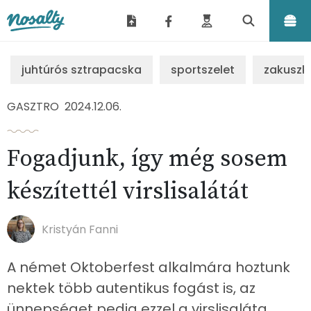
Nosalty
juhtúrós sztrapacska
sportszelet
zakuszk
GASZTRO
2024.12.06.
Fogadjunk, így még sosem
készítettél virslisalátát
Kristyán Fanni
A német Oktoberfest alkalmára hoztunk
nektek több autentikus fogást is, az
ünnepséget pedig ezzel a virslisaláta