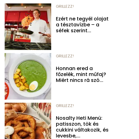
GRILLEZZ!
Ezért ne tegyél olajat
a tésztavízbe – a
séfek szerint...
GRILLEZZ!
Honnan ered a
főzelék, mint műfaj?
Miért nincs rá szó...
GRILLEZZ!
Nosalty Heti Menü:
patisszon, tök és
cukkini váltakozik, és
levesbe,...