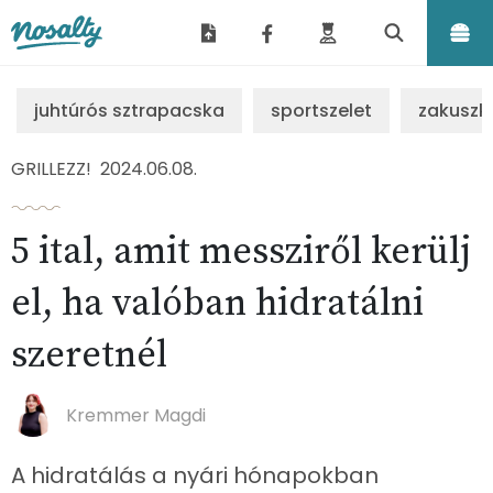
Nosalty
juhtúrós sztrapacska
sportszelet
zakuszk
GRILLEZZ!
2024.06.08.
5 ital, amit messziről kerülj
el, ha valóban hidratálni
szeretnél
Kremmer Magdi
A hidratálás a nyári hónapokban