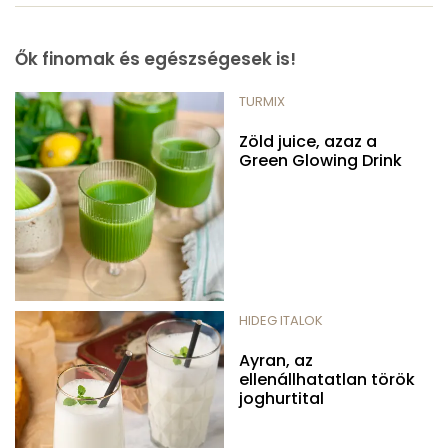
Ők finomak és egészségesek is!
TURMIX
Zöld juice, azaz a
Green Glowing Drink
HIDEG ITALOK
Ayran, az
ellenállhatatlan török
joghurtital