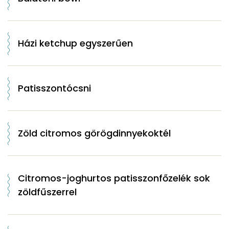
Házi ketchup egyszerűen
Patisszontócsni
Zöld citromos görögdinnyekoktél
Citromos-joghurtos patisszonfőzelék sok
zöldfűszerrel