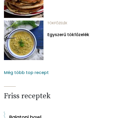
TÖKFŐZELÉK
Egyszerű tökfőzelék
Még több top recept
Friss receptek
Balatoni bowl