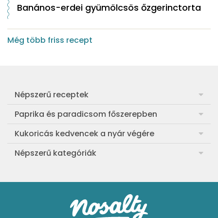
Banános-erdei gyümölcsös őzgerinctorta
Még több friss recept
Népszerű receptek
Frankfurti leves
Paprika és paradicsom főszerepben
Egyszerű muffin
Pan con Tomate
Kukoricás kedvencek a nyár végére
Aranygaluska
Paradicsom és paprika eltevése télre
Legfinomabb főtt kukorica
Népszerű kategóriák
Egyszerű paradicsomleves
Mézes-mascarponés sült paradicsom
Ropogós kukoricás fritters
Ebéd receptek
Egyszerű krumplifőzelék
Paradicsomos húsgombóc
Bang bang kukorica
Aprósütemények
Klasszikus madártej
Paradicsomos flat tart leveles tésztából
Szójás-vajas grillkukoricák
Sütemények
Fasírt