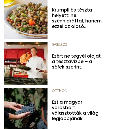
Krumpli és tészta
helyett: ne
szénhidráttal, hanem
ezzel az olcsó...
GRILLEZZ!
Ezért ne tegyél olajat
a tésztavízbe – a
séfek szerint...
OTTHON
Ezt a magyar
vörösbort
választották a világ
legjobbjának