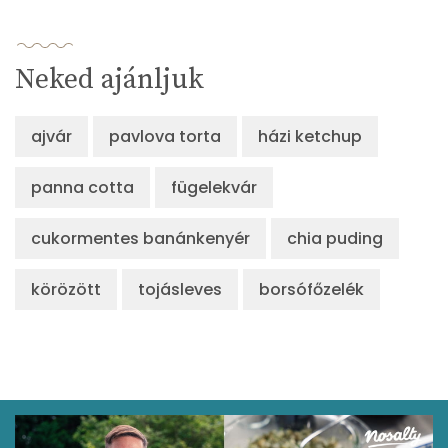
Neked ajánljuk
ajvár
pavlova torta
házi ketchup
panna cotta
fügelekvár
cukormentes banánkenyér
chia puding
körözött
tojásleves
borsófőzelék