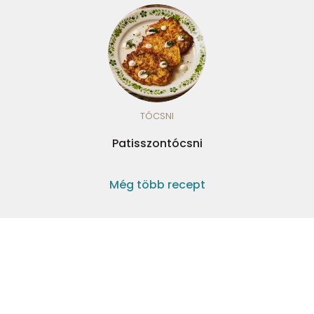
TÓCSNI
Patisszontócsni
Még több recept