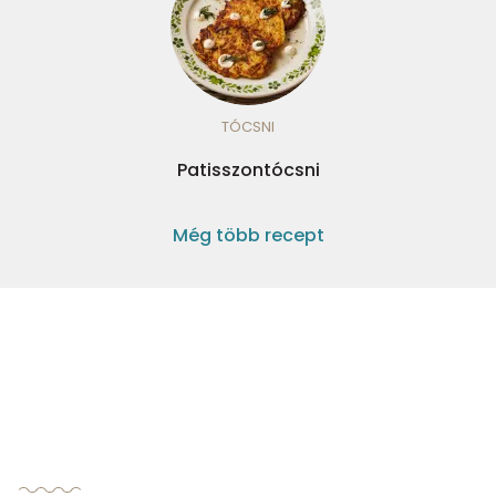
TÓCSNI
Patisszontócsni
Még több recept