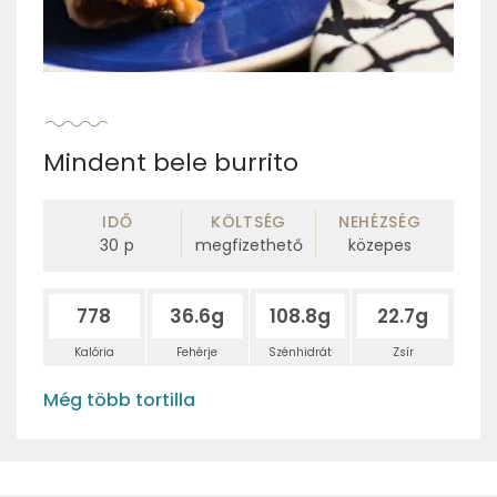
Mindent bele burrito
IDŐ
KÖLTSÉG
NEHÉZSÉG
30
p
megfizethető
közepes
778
36.6g
108.8g
22.7g
Kalória
Fehérje
Szénhidrát
Zsír
Még több tortilla