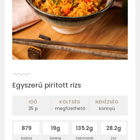
Egyszerű pirított rizs
IDŐ
KÖLTSÉG
NEHÉZSÉG
35
p
megfizethető
könnyű
879
19g
135.2g
28.2g
Kalória
Fehérje
Szénhidrát
Zsír