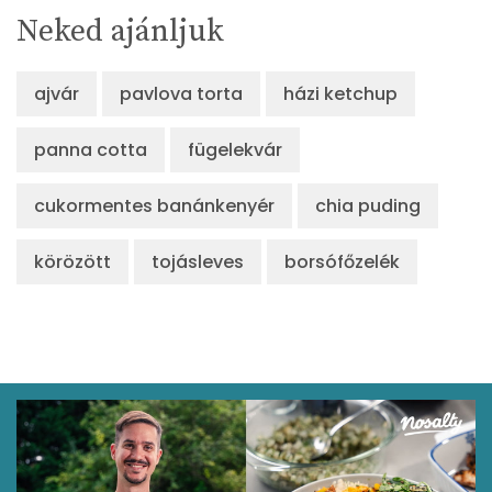
Neked ajánljuk
ajvár
pavlova torta
házi ketchup
panna cotta
fügelekvár
cukormentes banánkenyér
chia puding
körözött
tojásleves
borsófőzelék