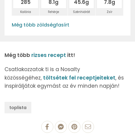
285
8.1g
45.6g
7.8g
Kalória
Fehérje
Szénhidrát
Zsír
Még több zöldségfasírt
Még több
rizses recept
itt!
Csatlakozzatok ti is a Nosalty
közösségéhez,
töltsétek fel receptjeiteket
, és
inspiráljátok egymást az év minden napján!
toplista