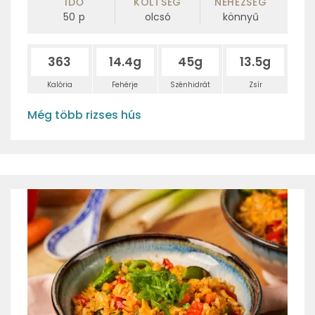
IDŐ
KÖLTSÉG
NEHÉZSÉG
50
p
olcsó
könnyű
363
14.4g
45g
13.5g
Kalória
Fehérje
Szénhidrát
Zsír
Még több rizses hús