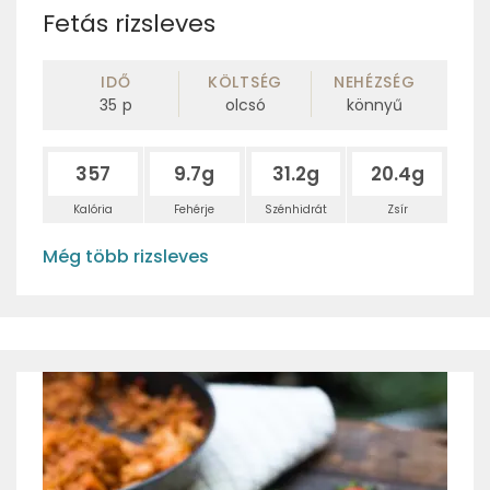
Fetás rizsleves
IDŐ
KÖLTSÉG
NEHÉZSÉG
35
p
olcsó
könnyű
357
9.7g
31.2g
20.4g
Kalória
Fehérje
Szénhidrát
Zsír
Még több rizsleves