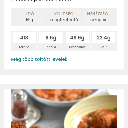
IDŐ
KÖLTSÉG
NEHÉZSÉG
55
p
megfizethető
közepes
413
9.6g
46.9g
22.4g
Kalória
Fehérje
Szénhidrát
Zsír
Még több töltött levelek