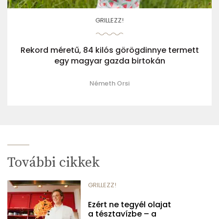
GRILLEZZ!
Rekord méretű, 84 kilós görögdinnye termett
egy magyar gazda birtokán
Németh Orsi
További cikkek
GRILLEZZ!
Ezért ne tegyél olajat
a tésztavízbe – a