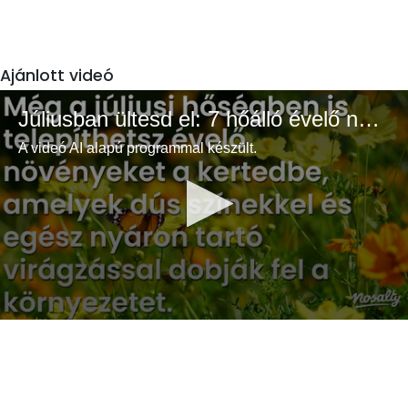
Ajánlott videó
Júliusban ültesd el: 7 hőálló évelő növény a színes és buja kertért
A videó AI alapú programmal készült.
0
seconds
of
3
minutes,
33