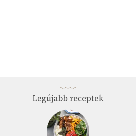
seconds
Legújabb receptek