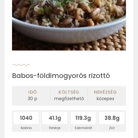
Babos-földimogyorós rizottó
IDŐ
KÖLTSÉG
NEHÉZSÉG
30
p
megfizethető
közepes
1040
41.1g
119.3g
38.8g
Kalória
Fehérje
Szénhidrát
Zsír