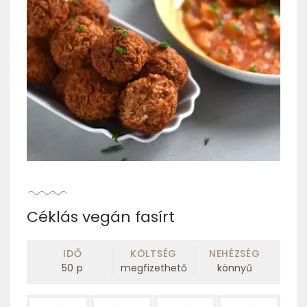
Céklás vegán fasírt
IDŐ
KÖLTSÉG
NEHÉZSÉG
50
p
megfizethető
könnyű