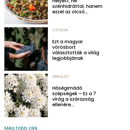
helyett: ne
szénhidráttal, hanem
ezzel az olcsó...
OTTHON
Ezt a magyar
vörösbort
választották a világ
legjobbjának
GRILLEZZ!
Hőségimádó
szépségek – Ez a 7
virág a szárazság
ellenére...
Még több cikk