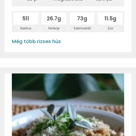
511
26.7g
73g
11.5g
Kalória
Fehérje
Szénhidrát
Zsír
Még több rizses hús