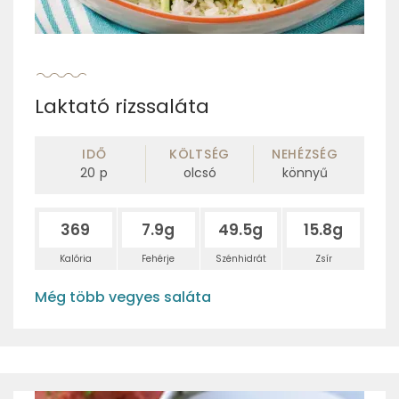
Laktató rizssaláta
IDŐ
KÖLTSÉG
NEHÉZSÉG
20
p
olcsó
könnyű
369
7.9g
49.5g
15.8g
Kalória
Fehérje
Szénhidrát
Zsír
Még több vegyes saláta