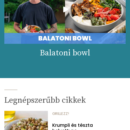
Balatoni bowl
Legnépszerűbb cikkek
GRILLEZZ!
Krumpli és tészta