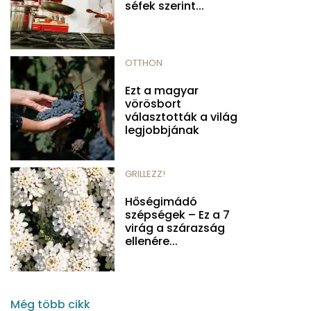
séfek szerint...
OTTHON
Ezt a magyar
vörösbort
választották a világ
legjobbjának
GRILLEZZ!
Hőségimádó
szépségek – Ez a 7
virág a szárazság
ellenére...
Még több cikk