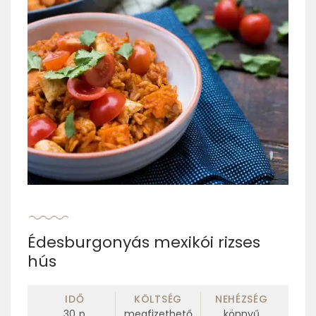
Édesburgonyás mexikói rizses
hús
IDŐ
KÖLTSÉG
NEHÉZSÉG
30
p
megfizethető
könnyű