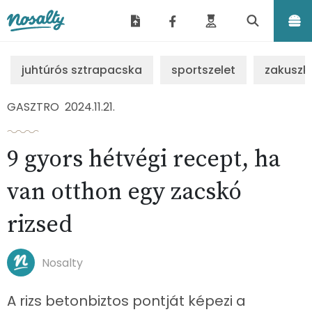
Nosalty
juhtúrós sztrapacska
sportszelet
zakuszk
GASZTRO
2024.11.21.
9 gyors hétvégi recept, ha
van otthon egy zacskó
rizsed
Nosalty
A rizs betonbiztos pontját képezi a