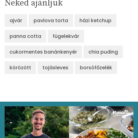
Neked ajánljuk
ajvár
pavlova torta
házi ketchup
panna cotta
fügelekvár
cukormentes banánkenyér
chia puding
körözött
tojásleves
borsófőzelék