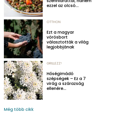
szénhidráttal, hanem
ezzel az olcsó...
OTTHON
Ezt a magyar
vörösbort
választották a világ
legjobbjának
GRILLEZZ!
Hőségimádó
szépségek – Ez a 7
virág a szárazság
ellenére...
Még több cikk