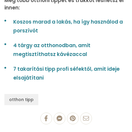
Még több otthoni tippet és trükköt leshetsz el
innen:
Koszos marad a lakás, ha így használod a
porszívót
4 tárgy az otthonodban, amit
megtisztíthatsz kávézaccal
7 takarítási tipp profi séfektől, amit ideje
elsajátítani
otthon tipp