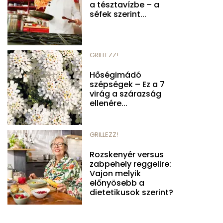
a tésztavízbe – a
séfek szerint...
GRILLEZZ!
Hőségimádó
szépségek – Ez a 7
virág a szárazság
ellenére...
GRILLEZZ!
Rozskenyér versus
zabpehely reggelire:
Vajon melyik
előnyösebb a
dietetikusok szerint?