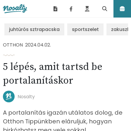
Nosalty
juhtúrós sztrapacska
sportszelet
zakuszk
OTTHON
2024.04.02.
5 lépés, amit tartsd be
portalanításkor
Nosalty
A portalanítás igazán utálatos dolog, de
Otthon Tippünkben eláruljuk, hogyan
birkózhatsz meg vele sokkal