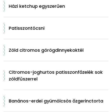
Házi ketchup egyszerűen
Patisszontócsni
Zöld citromos görögdinnyekoktél
Citromos-joghurtos patisszonfőzelék sok
zöldfűszerrel
Banános-erdei gyümölcsös őzgerinctorta