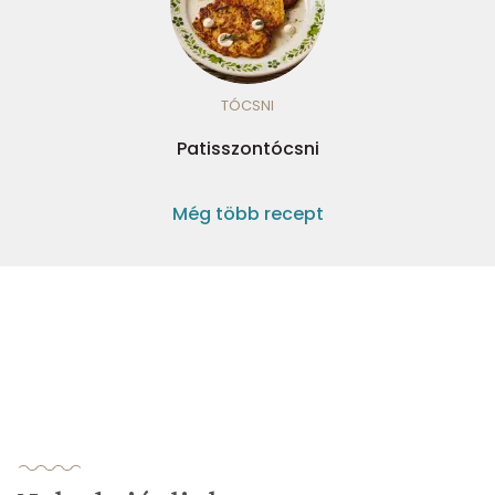
TÓCSNI
Patisszontócsni
Még több recept