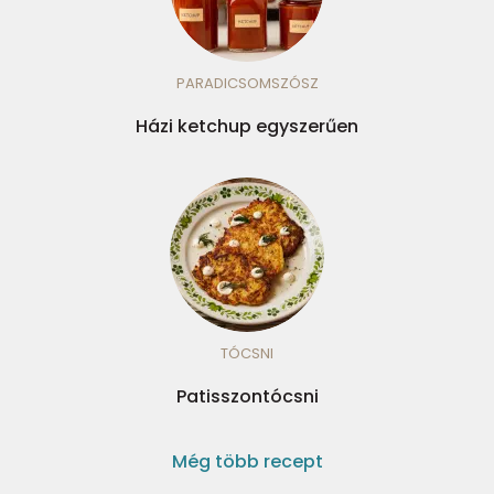
PARADICSOMSZÓSZ
Házi ketchup egyszerűen
TÓCSNI
Patisszontócsni
Még több recept