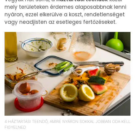
mely területeken érdemes alaposabbnak lenni
nyáron, ezzel elkerülve a koszt, rendetlenséget
vagy neadjisten az esetleges fertőzéseket.
4 HÁZTARTÁSI TEENDŐ, AMIRE NYÁRON SOKKAL JOBBAN ODA KELL
FIGYELNED