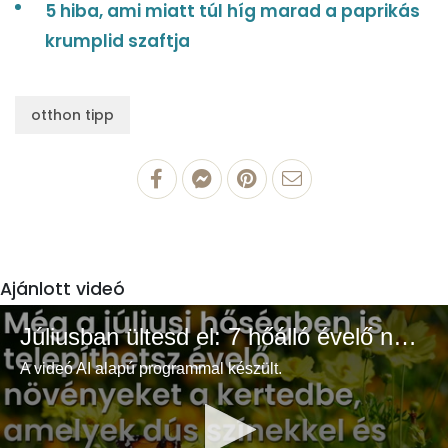
5 hiba, ami miatt túl híg marad a paprikás
krumplid szaftja
otthon tipp
Ajánlott videó
Júliusban ültesd el: 7 hőálló évelő növény a színes és buja kertért
A videó AI alapú programmal készült.