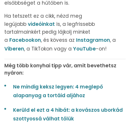
elsőbbséget a hűtőben is.
Ha tetszett ez a cikk, nézd meg
legújabb
videóinkat
is, a legfrissebb
tartalmainkért pedig lájkolj minket
a
Facebookon
, és kövess az
Instagramon
, a
Viberen
, a TikTokon vagy a
YouTube
-on!
Még több konyhai tipp vár, amit bevethetsz
nyáron:
Ne mindig keksz legyen: 4 meglepő
alapanyag a tortáid aljához
Kerüld el ezt a 4 hibát: a kovászos uborkád
szottyossá válhat tőlük