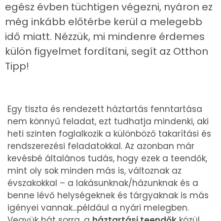
egész évben tüchtigen végezni, nyáron ez
még inkább előtérbe kerül a melegebb
idő miatt. Nézzük, mi mindenre érdemes
külön figyelmet fordítani, segít az Otthon
Tipp!
Egy tiszta és rendezett háztartás fenntartása
nem könnyű feladat, ezt tudhatja mindenki, aki
heti szinten foglalkozik a különböző takarítási és
rendszerezési feladatokkal. Az azonban már
kevésbé általános tudás, hogy ezek a teendők,
mint oly sok minden más is, változnak az
évszakokkal – a lakásunknak/házunknak és a
benne lévő helységeknek és tárgyaknak is más
igényei vannak...például a nyári melegben.
Vegyük hát sorra, a
háztartási teendők
közül