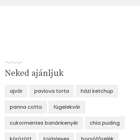
Neked ajánljuk
ajvár
pavlova torta
házi ketchup
panna cotta
fügelekvár
cukormentes banánkenyér
chia puding
körözött
tojásleves
borsófőzelék