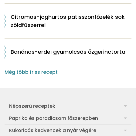
Citromos-joghurtos patisszonfőzelék sok
zöldfűszerrel
Banános-erdei gyümölcsös őzgerinctorta
Még több friss recept
Népszerű receptek
Frankfurti leves
Paprika és paradicsom főszerepben
Egyszerű muffin
Pan con Tomate
Kukoricás kedvencek a nyár végére