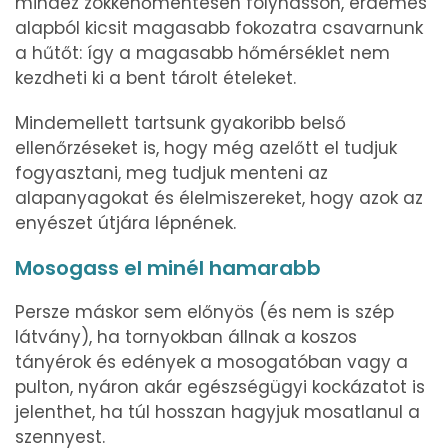
mindez zökkenőmentesen folyhasson, érdemes
alapból kicsit magasabb fokozatra csavarnunk
a hűtőt: így a magasabb hőmérséklet nem
kezdheti ki a bent tárolt ételeket.
Mindemellett tartsunk gyakoribb belső
ellenőrzéseket is, hogy még azelőtt el tudjuk
fogyasztani, meg tudjuk menteni az
alapanyagokat és élelmiszereket, hogy azok az
enyészet útjára lépnének.
Mosogass el minél hamarabb
Persze máskor sem előnyös (és nem is szép
látvány), ha tornyokban állnak a koszos
tányérok és edények a mosogatóban vagy a
pulton, nyáron akár egészségügyi kockázatot is
jelenthet, ha túl hosszan hagyjuk mosatlanul a
szennyest.