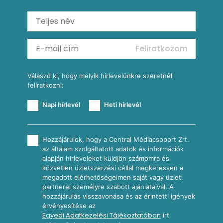
Saláták
Ratatouille
Almás-kéksajtos kukoricasaláta
Köretek
Mexikói kukoricasaláta
Reggeli receptek
Feliratkozom
További receptkategóriák
Válaszd ki, hogy melyik hírlevelünkre szeretnél
felíratkozni:
Napi hírlevél
Heti hírlevél
Hozzájárulok, hogy a Central Médiacsoport Zrt.
az általam szolgáltatott adatok és információk
alapján hírleveleket küldjön számomra és
közvetlen üzletszerzési céllal megkeressen a
megadott elérhetőségeimen saját vagy üzleti
partnerei személyre szabott ajánlataival. A
hozzájárulás visszavonása és az érintetti igények
érvényesítése az
Egyedi Adatkezelési Tájékoztatóban
írt