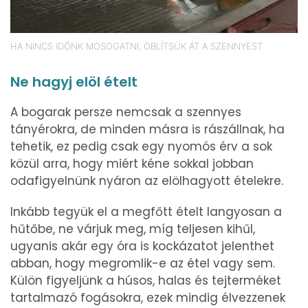
HA NINCS IDŐNK MOSOGATNI, ÖBLÍTSÜK ÁT A SZENNYEST
Ne hagyj elöl ételt
A bogarak persze nemcsak a szennyes
tányérokra, de minden másra is rászállnak, ha
tehetik, ez pedig csak egy nyomós érv a sok
közül arra, hogy miért kéne sokkal jobban
odafigyelnünk nyáron az elölhagyott ételekre.
Inkább tegyük el a megfőtt ételt langyosan a
hűtőbe, ne várjuk meg, míg teljesen kihűl,
ugyanis akár egy óra is kockázatot jelenthet
abban, hogy megromlik-e az étel vagy sem.
Külön figyeljünk a húsos, halas és tejterméket
tartalmazó fogásokra, ezek mindig élvezzenek