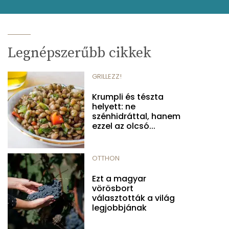
Legnépszerűbb cikkek
GRILLEZZ!
Krumpli és tészta
helyett: ne
szénhidráttal, hanem
ezzel az olcsó...
OTTHON
Ezt a magyar
vörösbort
választották a világ
legjobbjának