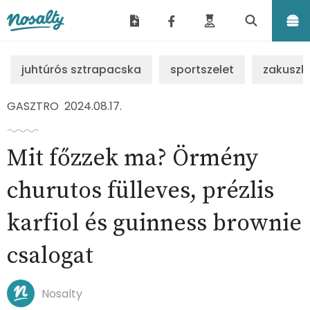
Nosalty
juhtúrós sztrapacska
sportszelet
zakuszk
GASZTRO
2024.08.17.
Mit főzzek ma? Örmény
churutos fülleves, prézlis
karfiol és guinness brownie
csalogat
Nosalty