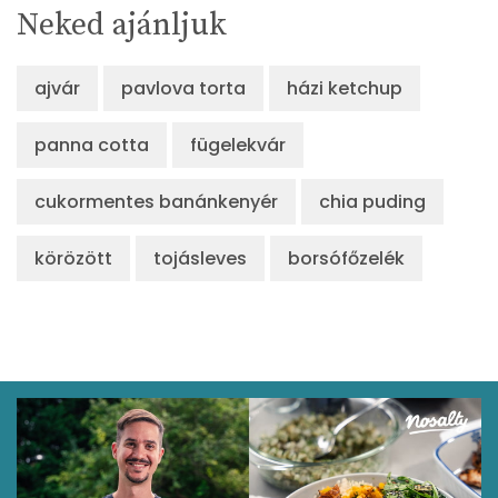
Neked ajánljuk
ajvár
pavlova torta
házi ketchup
panna cotta
fügelekvár
cukormentes banánkenyér
chia puding
körözött
tojásleves
borsófőzelék