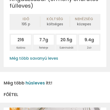
fülleves)
IDŐ
KÖLTSÉG
NEHÉZSÉG
195
p
költséges
közepes
216
7.7g
20.5g
9.4g
Kalória
Fehérje
Szénhidrát
Zsír
Még több savanyú leves
Még több
húsleves
itt!
FŐÉTEL