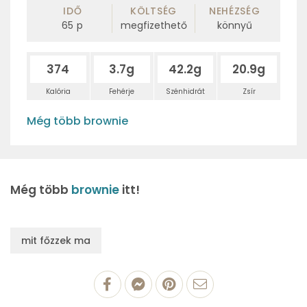
IDŐ
KÖLTSÉG
NEHÉZSÉG
65
p
megfizethető
könnyű
374
3.7g
42.2g
20.9g
Kalória
Fehérje
Szénhidrát
Zsír
Még több brownie
Még több
brownie
itt!
mit főzzek ma