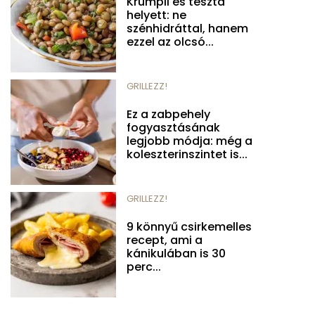
Krumpli és tészta
helyett: ne
szénhidráttal, hanem
ezzel az olcsó...
GRILLEZZ!
Ez a zabpehely
fogyasztásának
legjobb módja: még a
koleszterinszintet is...
GRILLEZZ!
9 könnyű csirkemelles
recept, ami a
kánikulában is 30
perc...