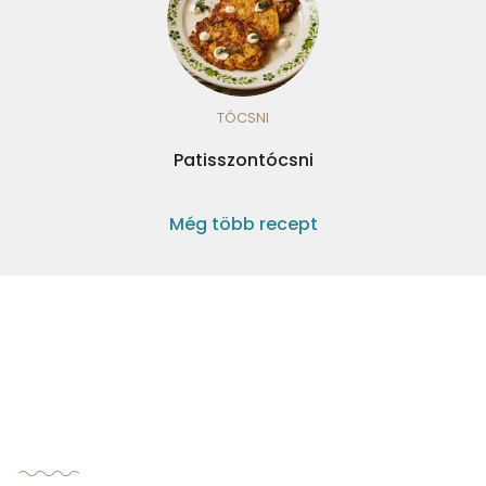
TÓCSNI
Patisszontócsni
Még több recept