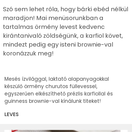
Szó sem lehet róla, hogy bárki ebéd nélkül
maradjon! Mai menüsorunkban a
tartalmas örmény levest kedvenc
kirántanivaló zöldségünk, a karfiol követ,
mindezt pedig egy isteni brownie-val
koronázzuk meg!
Mesés ízvilággal, laktató alapanyagokkal
készülő örmény churutos füllevessel,
egyszerűen elkészíthető prézlis karfiollal és
guinness brownie-val kínálunk titeket!
LEVES