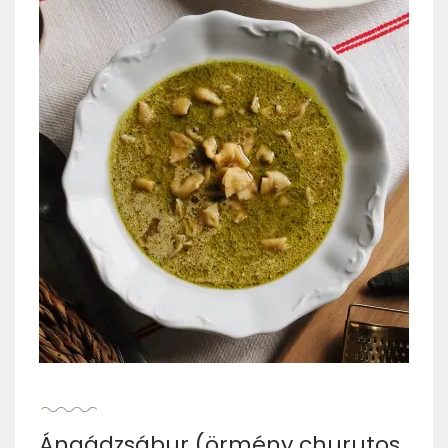
Ángádzsábur (örmény churutos