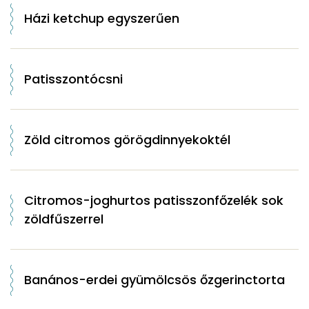
Házi ketchup egyszerűen
Patisszontócsni
Zöld citromos görögdinnyekoktél
Citromos-joghurtos patisszonfőzelék sok
zöldfűszerrel
Banános-erdei gyümölcsös őzgerinctorta