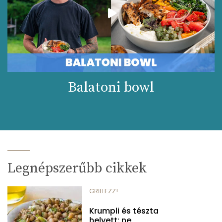
Balatoni bowl
Legnépszerűbb cikkek
GRILLEZZ!
Krumpli és tészta
helyett: ne