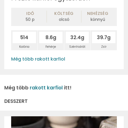
IDŐ
KÖLTSÉG
NEHÉZSÉG
50
p
olcsó
könnyű
514
8.6g
32.4g
39.7g
Kalória
Fehérje
Szénhidrát
Zsír
Még több rakott karfiol
Még több
rakott karfiol
itt!
DESSZERT