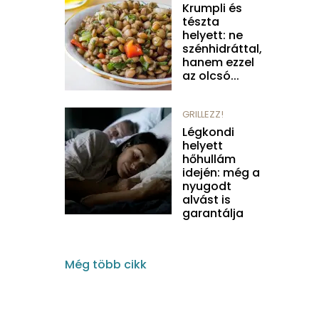
Krumpli és
tészta
helyett: ne
szénhidráttal,
hanem ezzel
az olcsó...
GRILLEZZ!
Légkondi
helyett
hőhullám
idején: még a
nyugodt
alvást is
garantálja
Még több cikk