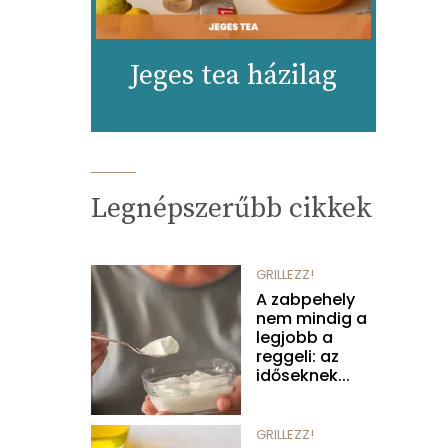
Jeges tea házilag
Legnépszerűbb cikkek
GRILLEZZ!
A zabpehely
nem mindig a
legjobb a
reggeli: az
időseknek...
GRILLEZZ!