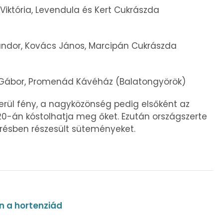
 Viktória, Levendula és Kert Cukrászda
ndor, Kovács János, Marcipán Cukrászda
Gábor, Promenád Kávéház (Balatongyörök)
derül fény, a nagyközönség pedig elsőként az
0-án kóstolhatja meg őket. Ezután országszerte
erésben részesült süteményeket.
n a hortenziád