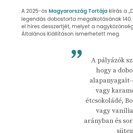
A 2025-ös
Magyarország Tortája
kiírás a 
legendás dobostorta megalkotásának 140. é
el híres desszertjét, melyet a nagyközönsé
Általános Kiállításon ismerhetett meg.
A pályázók sz
hogy a dobo
alapanyagait–
vagy karamel
étcsokoládé, Bo
vagy vaníli
arányban és sor
süte