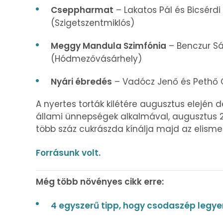
Cseppharmat
– Lakatos Pál és Bicsérdi
(Szigetszentmiklós)
Meggy Mandula Szimfónia
– Benczur Sá
(Hódmezővásárhely)
Nyári ébredés
– Vadócz Jenő és Pethő 
A nyertes torták kilétére augusztus elején 
állami ünnepségek alkalmával, augusztus 2
több száz cukrászda kínálja majd az elism
Forrásunk volt.
Még több növényes cikk erre:
4 egyszerű tipp, hogy csodaszép legye