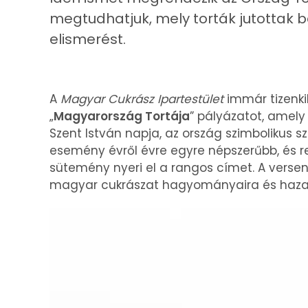
megtudhatjuk, mely torták jutottak 
elismerést.
A
Magyar Cukrász Ipartestület
immár tizenk
„
Magyarország Tortája
” pályázatot, amely
Szent István napja, az ország szimbolikus s
esemény évről évre egyre népszerűbb, és r
sütemény nyeri el a rangos címet. A verse
magyar cukrászat hagyományaira és hazai