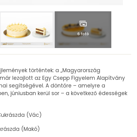
6 fotó
jlemények történtek: a „Magyarország
már lezajlott az Egy Csepp Figyelem Alapítvány
mai segítségével. A döntőre – amelyre a
ben, júniusban kerül sor – a következő édességek
Cukrászda (Vác)
krászda (Makó)