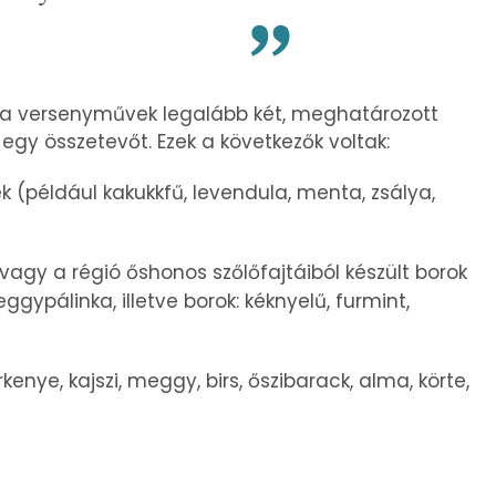
gy a versenyművek legalább két, meghatározott
y összetevőt. Ezek a következők voltak:
(például kakukkfű, levendula, menta, zsálya,
vagy a régió őshonos szőlőfajtáiból készült borok
gypálinka, illetve borok: kéknyelű, furmint,
nye, kajszi, meggy, birs, őszibarack, alma, körte,