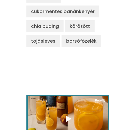
cukormentes banánkenyér
chia puding
körözött
tojásleves
borsófőzelék