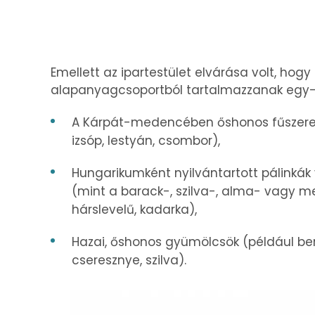
Emellett az ipartestület elvárása volt, ho
alapanyagcsoportból tartalmazzanak egy-eg
A Kárpát-medencében őshonos fűszerek 
izsóp, lestyán, csombor),
Hungarikumként nyilvántartott pálinkák 
(mint a barack-, szilva-, alma- vagy meg
hárslevelű, kadarka),
Hazai, őshonos gyümölcsök (például berke
cseresznye, szilva).