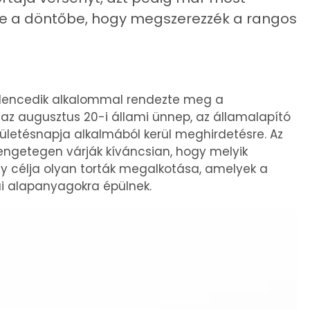
be a döntőbe, hogy megszerezzék a rangos
ilencedik alkalommal rendezte meg a
 az augusztus 20-i állami ünnep, az államalapító
zületésnapja alkalmából kerül meghirdetésre. Az
engetegen várják kíváncsian, hogy melyik
ny célja olyan torták megalkotása, amelyek a
 alapanyagokra épülnek.