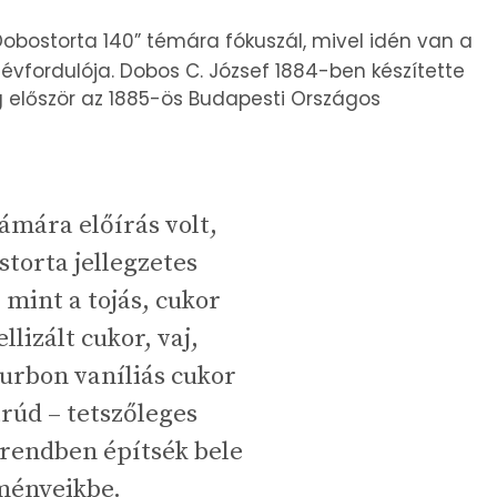
„Dobostorta 140” témára fókuszál, mivel idén van a
vfordulója. Dobos C. József 1884-ben készítette
g először az 1885-ös Budapesti Országos
ámára előírás volt,
storta jellegzetes
 mint a tojás, cukor
lizált cukor, vaj,
urbon vaníliás cukor
arúd – tetszőleges
rendben építsék bele
ményeikbe.