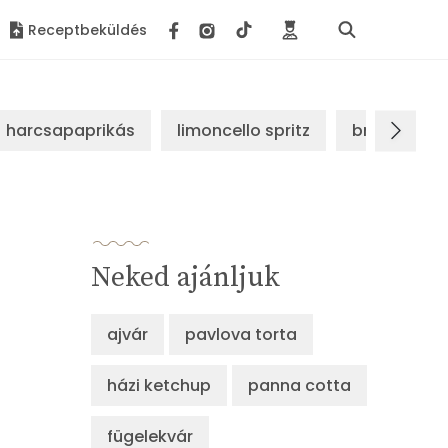
Receptbeküldés
harcsapaprikás
limoncello spritz
brassói sz
Neked ajánljuk
ajvár
pavlova torta
házi ketchup
panna cotta
fügelekvár