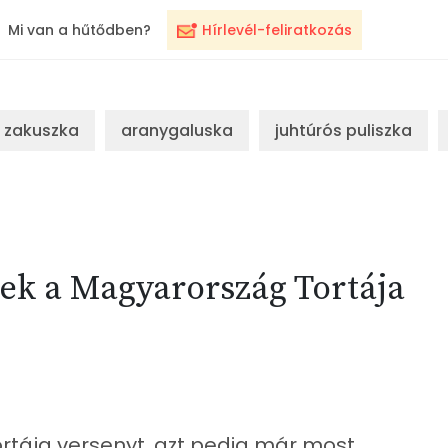
Mi van a hűtődben?
Hírlevél-feliratkozás
zakuszka
aranygaluska
juhtúrós puliszka
nek a Magyarország Tortája
rtája versenyt, azt pedig már most