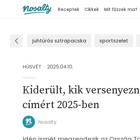
Receptek
Cikkek
Mit főzzek ma?
Nosalty
juhtúrós sztrapacska
sportszelet
HÚSVÉT
2025.04.10.
Kiderült, kik versenyez
címért 2025-ben
Nosalty
Idén ismét megrendezik az Ország To