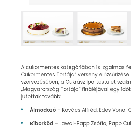
A cukormentes kategóriában is izgalmas fe
Cukormentes Tortája” verseny előzsűrizése 
szervezésében, a Cukrász Ipartestület szak
„Magyarország Tortája” fináléjával egy idő
jutottak tovább:
Álmodozó
– Kovács Alfréd, Édes Vonal 
Bíborköd
– Lawal-Papp Zsófia, Papp Cu