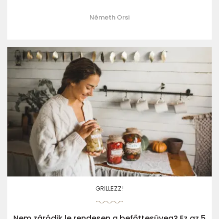
Németh Orsi
GRILLEZZ!
Nem záródik le rendesen a befőttesüveg? Ez az 5