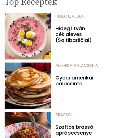
Top Receptek
HIDEG LEVESEK
Hideg litván
céklaleves
(Šaltibarščiai)
AMERIKAI PALACSINTA
Gyors amerikai
palacsinta
BRASSÓI
Szaftos brassói
aprópecsenye