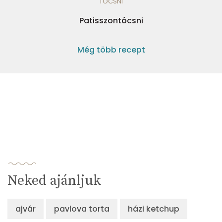
TÓCSNI
Patisszontócsni
Még több recept
Neked ajánljuk
ajvár
pavlova torta
házi ketchup