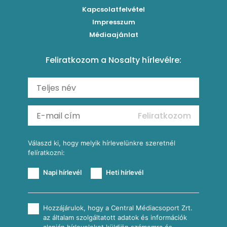
Brassói
Szaftos paprikás csirke
Kapcsolatfelvétel
Kukoricás-újhagymás lepény
Levesek
Impresszum
Roston csirkemell
Sült paprikás alfredo
Kukoricás tortilla
Torták
Médiaajánlat
Amerikai palacsinta
Paprikás-juhtúrós hajtovány
Csirkés-kukoricás pite
Tésztareceptek
Feliratkozom a Nosalty hírlevélre:
Carbonara
Shakshuka
Mexikói húsleves kukorica salsával
Saláták
Ratatouille
Almás-kéksajtos kukoricasaláta
Köretek
Mexikói kukoricasaláta
Reggeli receptek
Feliratkozom
További receptkategóriák
Válaszd ki, hogy melyik hírlevelünkre szeretnél
felíratkozni:
Napi hírlevél
Heti hírlevél
Hozzájárulok, hogy a Central Médiacsoport Zrt.
az általam szolgáltatott adatok és információk