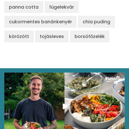
panna cotta
fügelekvár
cukormentes banánkenyér
chia puding
körözött
tojásleves
borsófőzelék