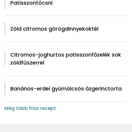
Patisszontócsni
Zöld citromos görögdinnyekoktél
Citromos-joghurtos patisszonfőzelék sok
zöldfűszerrel
Banános-erdei gyümölcsös őzgerinctorta
Még több friss recept