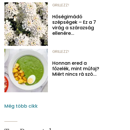
GRILLEZZ!
Hőségimádó
szépségek – Ez a 7
virág a szárazság
ellenére...
GRILLEZZ!
Honnan ered a
főzelék, mint műfaj?
Miért nincs rá szó...
Még több cikk