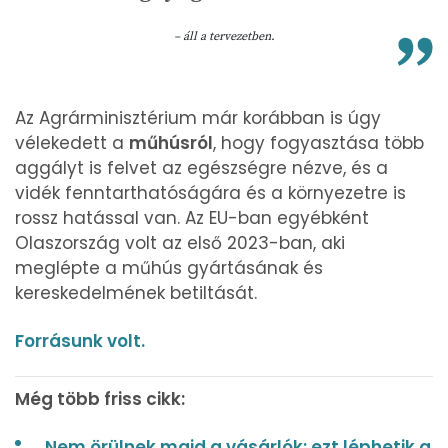
– áll a tervezetben.
Az Agrárminisztérium már korábban is úgy
vélekedett a
műhúsról
, hogy fogyasztása több
aggályt is felvet az egészségre nézve, és a
vidék fenntarthatóságára és a környezetre is
rossz hatással van. Az EU-ban egyébként
Olaszország volt az első 2023-ban, aki
meglépte a műhús gyártásának és
kereskedelmének betiltását.
Forrásunk volt.
Még több friss cikk:
Nem örülnek majd a vásárlók: ezt léphetik a