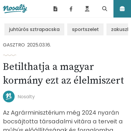
Nosalty
juhtúrós sztrapacska
sportszelet
zakuszk
GASZTRO
2025.03.16.
Betilthatja a magyar
kormány ezt az élelmiszert
Nosalty
Az Agrárminisztérium még 2024 nyarán
bocsájtotta társadalmi vitára a terveit a
műhús előállításának és forgalomba