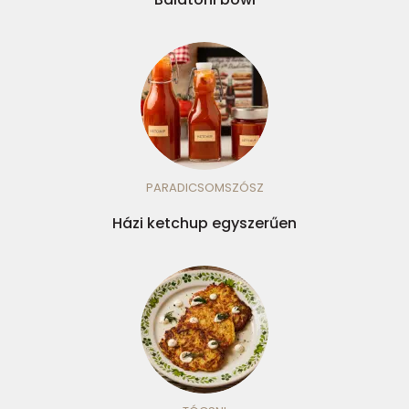
PARADICSOMSZÓSZ
Házi ketchup egyszerűen