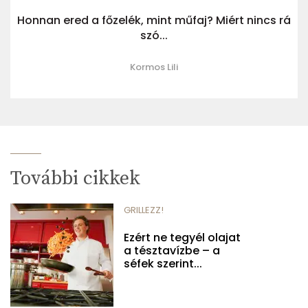
Honnan ered a főzelék, mint műfaj? Miért nincs rá
szó...
Kormos Lili
További cikkek
GRILLEZZ!
Ezért ne tegyél olajat
a tésztavízbe – a
séfek szerint...