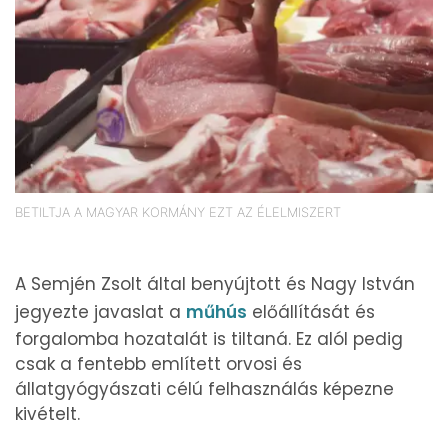
BETILTJA A MAGYAR KORMÁNY EZT AZ ÉLELMISZERT
A Semjén Zsolt által benyújtott és Nagy István
jegyezte javaslat a
műhús
előállítását és
forgalomba hozatalát is tiltaná. Ez alól pedig
csak a fentebb említett orvosi és
állatgyógyászati célú felhasználás képezne
kivételt.