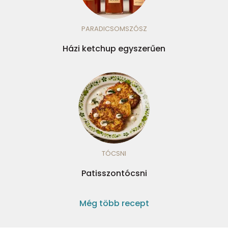
PARADICSOMSZÓSZ
Házi ketchup egyszerűen
TÓCSNI
Patisszontócsni
Még több recept