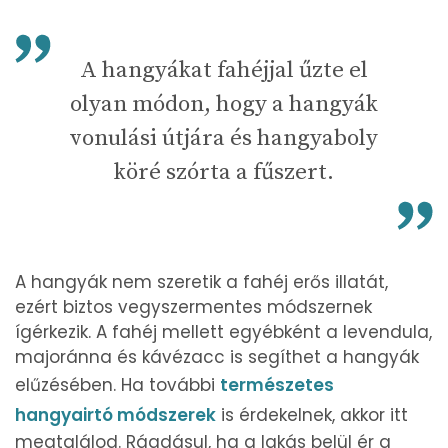
A hangyákat fahéjjal űzte el
olyan módon, hogy a hangyák
vonulási útjára és hangyaboly
köré szórta a fűszert.
A hangyák nem szeretik a fahéj erős illatát,
ezért biztos vegyszermentes módszernek
ígérkezik. A fahéj mellett egyébként a levendula,
majoránna és kávézacc is segíthet a hangyák
elűzésében. Ha további
természetes
hangyairtó módszerek
is érdekelnek, akkor itt
megtalálod. Ráadásul, ha a lakás belül ér a