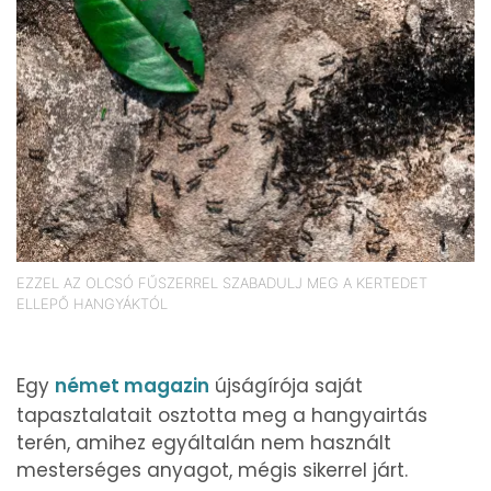
EZZEL AZ OLCSÓ FŰSZERREL SZABADULJ MEG A KERTEDET
ELLEPŐ HANGYÁKTÓL
Egy
német magazin
újságírója saját
tapasztalatait osztotta meg a hangyairtás
terén, amihez egyáltalán nem használt
mesterséges anyagot, mégis sikerrel járt.