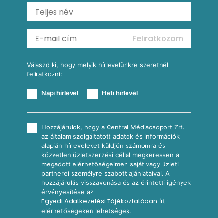
Ratatouille
Almás-kéksajtos kukoricasaláta
Köretek
Mexikói kukoricasaláta
Reggeli receptek
Feliratkozom
További receptkategóriák
Válaszd ki, hogy melyik hírlevelünkre szeretnél
felíratkozni:
Napi hírlevél
Heti hírlevél
Hozzájárulok, hogy a Central Médiacsoport Zrt.
az általam szolgáltatott adatok és információk
alapján hírleveleket küldjön számomra és
közvetlen üzletszerzési céllal megkeressen a
megadott elérhetőségeimen saját vagy üzleti
partnerei személyre szabott ajánlataival. A
hozzájárulás visszavonása és az érintetti igények
érvényesítése az
Egyedi Adatkezelési Tájékoztatóban
írt
elérhetőségeken lehetséges.