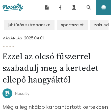
Nosalty
juhtúrós sztrapacska
sportszelet
zakuszk
VÁSÁRLÁS
2025.04.01.
Ezzel az olcsó fűszerrel
szabadulj meg a kertedet
ellepő hangyáktól
Nosalty
Még a leginkább karbantartott kertekben