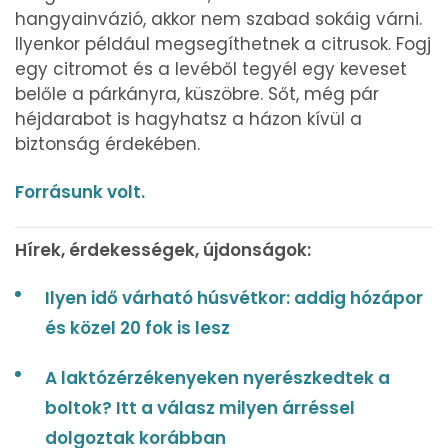
hangyainvázió, akkor nem szabad sokáig várni.
Ilyenkor például megsegíthetnek a citrusok. Fogj
egy citromot és a levéből tegyél egy keveset
belőle a párkányra, küszöbre. Sőt, még pár
héjdarabot is hagyhatsz a házon kívül a
biztonság érdekében.
Forrásunk volt.
Hírek, érdekességek, újdonságok:
Ilyen idő várható húsvétkor: addig hózápor
és közel 20 fok is lesz
A laktózérzékenyeken nyerészkedtek a
boltok? Itt a válasz milyen árréssel
dolgoztak korábban