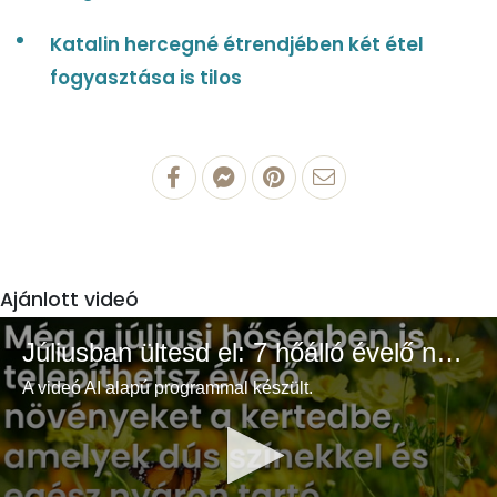
Katalin hercegné étrendjében két étel
fogyasztása is tilos
Ajánlott videó
Júliusban ültesd el: 7 hőálló évelő növény a színes és buja kertért
A videó AI alapú programmal készült.