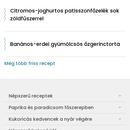
Citromos-joghurtos patisszonfőzelék sok
zöldfűszerrel
Banános-erdei gyümölcsös őzgerinctorta
Még több friss recept
Népszerű receptek
Frankfurti leves
Paprika és paradicsom főszerepben
Egyszerű muffin
Pan con Tomate
Kukoricás kedvencek a nyár végére
Aranygaluska
Paradicsom és paprika eltevése télre
Legfinomabb főtt kukorica