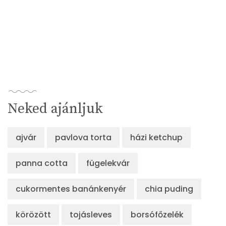
Neked ajánljuk
ajvár
pavlova torta
házi ketchup
panna cotta
fügelekvár
cukormentes banánkenyér
chia puding
körözött
tojásleves
borsófőzelék