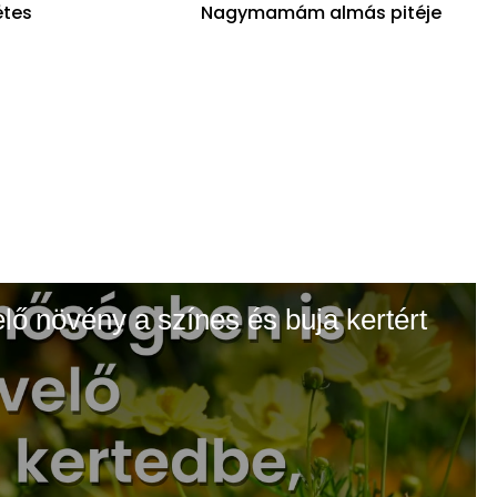
étes
Nagymamám almás pitéje
elő növény a színes és buja kertért