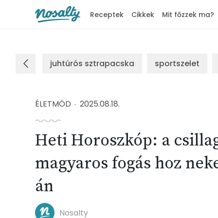
Receptek
Cikkek
Mit főzzek ma?
Nosalty
juhtúrós sztrapacska
sportszelet
ÉLETMÓD
2025.08.18.
Heti Horoszkóp: a csill
magyaros fogás hoz neke
án
Nosalty