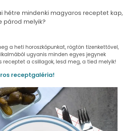
ai hétre mindenki magyaros receptet kap,
e párod melyik?
g a heti horoszkópunkat, rögtön tizenkettővel,
alkalmából ugyanis minden egyes jegynek
eceptet a csillagok, lesd meg, a tied melyik!
aros receptgaléria!