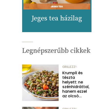
Jeges tea házilag
Legnépszerűbb cikkek
GRILLEZZ!
Krumpli és
tészta
helyett: ne
szénhidráttal,
hanem ezzel
az olcsó...