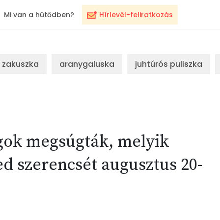
Mi van a hűtődben?
Hírlevél-feliratkozás
zakuszka
aranygaluska
juhtúrós puliszka
agok megsúgták, melyik
d szerencsét augusztus 20-