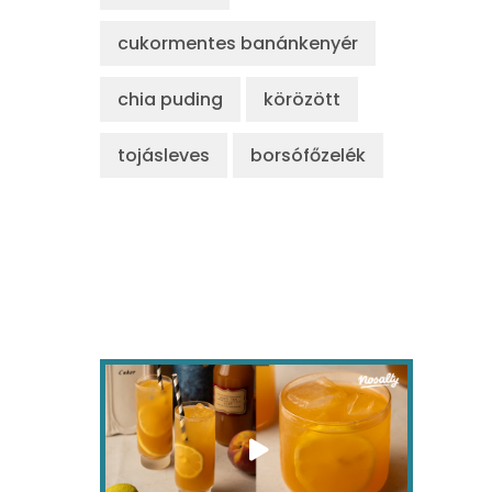
cukormentes banánkenyér
chia puding
körözött
tojásleves
borsófőzelék