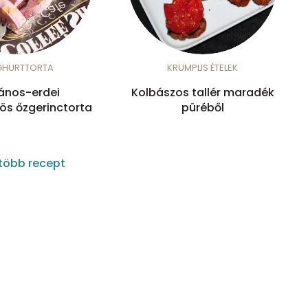
GHURTTORTA
KRUMPLIS ÉTELEK
ános-erdei
Kolbászos tallér maradék
s őzgerinctorta
püréből
több recept