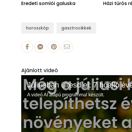
Eredeti somlói galuska
Házi túrós r
horoszkóp
gasztrocikkek
Ajánlott videó
Júliusban ültesd el: 7 hőálló év
A videó AI alapú programmal készült.