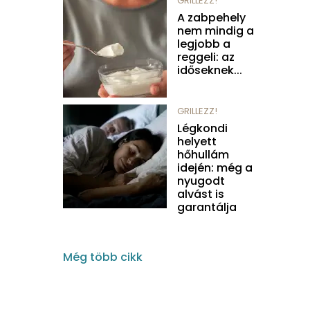
GRILLEZZ!
A zabpehely
nem mindig a
legjobb a
reggeli: az
időseknek...
GRILLEZZ!
Légkondi
helyett
hőhullám
idején: még a
nyugodt
alvást is
garantálja
Még több cikk