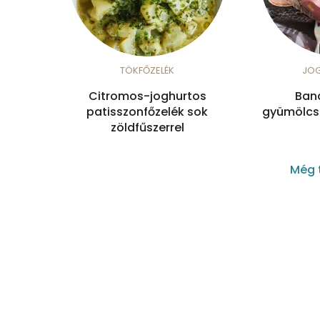
TÖKFŐZELÉK
JO
Citromos-joghurtos
Ban
patisszonfőzelék sok
gyümölcsö
zöldfűszerrel
Még 