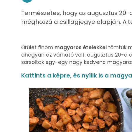
Természetes, hogy az augusztus 20-
méghozzá a csillagjegye alapján. A t
Őrület finom
magyaros ételekkel
tömtük me
ahogyan az várható volt: augusztus 20-a 
sorsoltak egy-egy nagy kedvenc magyaros r
Kattints a képre, és nyílik is a magy