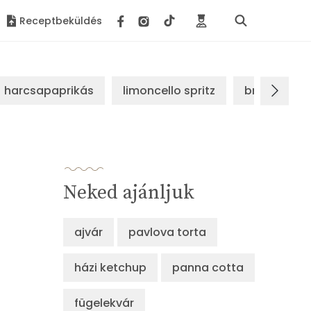
Receptbeküldés
harcsapaprikás
limoncello spritz
brassói sz
Neked ajánljuk
ajvár
pavlova torta
házi ketchup
panna cotta
fügelekvár