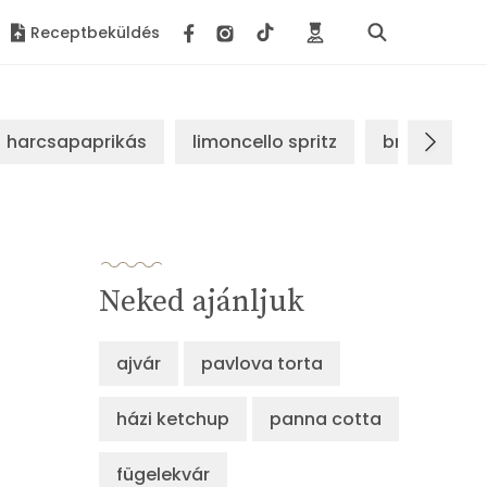
Receptbeküldés
harcsapaprikás
limoncello spritz
brassói sz
Neked ajánljuk
ajvár
pavlova torta
házi ketchup
panna cotta
fügelekvár