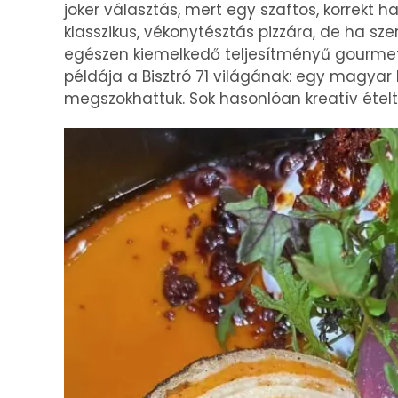
joker választás, mert egy szaftos, korrekt h
klasszikus, vékonytésztás pizzára, de ha s
egészen kiemelkedő teljesítményű gourmet k
példája a Bisztró 71 világának: egy magya
megszokhattuk. Sok hasonlóan kreatív ételt