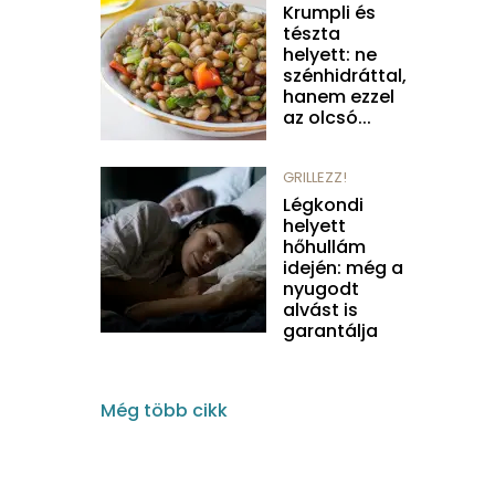
Krumpli és
tészta
helyett: ne
szénhidráttal,
hanem ezzel
az olcsó...
GRILLEZZ!
Légkondi
helyett
hőhullám
idején: még a
nyugodt
alvást is
garantálja
Még több cikk