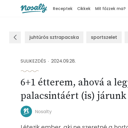
Receptek
Cikkek
Mit főzzek ma?
Nosalty
juhtúrós sztrapacska
sportszelet
SULIKEZDÉS
2024.09.28.
6+1 étterem, ahová a le
palacsintáért (is) járunk
Nosalty
Létezik ember, aki ne szeretné a hor