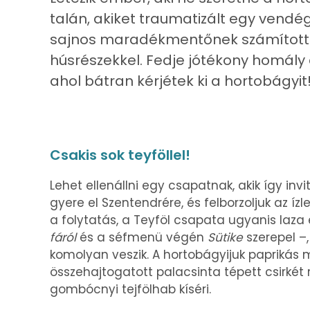
talán, akiket traumatizált egy vendég
sajnos maradékmentőnek számított
húsrészekkel. Fedje jótékony homály 
ahol bátran kérjétek ki a hortobágyit
Csakis sok teyföllel!
Lehet ellenállni egy csapatnak, akik így invi
gyere el Szentendrére, és felborzoljuk az í
a folytatás, a Teyföl csapata ugyanis laza
fáról
és a séfmenü végén
Sütike
szerepel –
komolyan veszik. A hortobágyijuk paprikás
összehajtogatott palacsinta tépett csirkét r
gombócnyi tejfölhab kíséri.