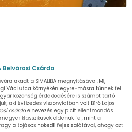
A Belvárosi Csárda
vóra akadt a SIMALIBA megnyitásával. Mi,
égi Váci utca környékén egyre-másra tűnnek fel
yar közönség érdeklődésére is számot tartó
juk, aki évtizedes viszonylatban volt Bíró Lajos
osi csárda
elnevezés egy picit ellentmondás
 magyar klasszikusok oldanak fel, mint a
gy a tojásos nokedli fejes salátával, ahogy azt