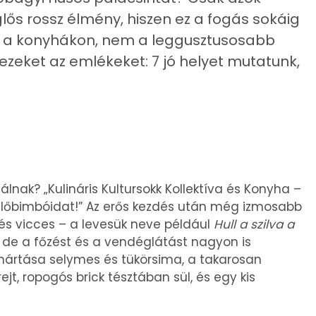
lős rossz élmény, hiszen ez a fogás sokáig
 a konyhákon, nem a leggusztusosabb
ezeket az emlékeket: 7 jó helyet mutatunk,
!
tálnak? „Kulináris Kultursokk Kollektíva és Konyha –
zlelőbimbóidat!” Az erős kezdés után még izmosabb
 és vicces – a levesük neve például
Hull a szilva a
, de a főzést és a vendéglátást nagyon is
 mártása selymes és tükörsima, a takarosan
ejt, ropogós brick tésztában sül, és egy kis