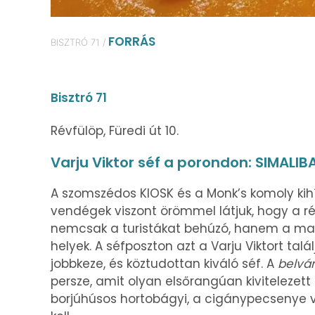
FORRÁS
BISZTRÓ 71 /
Bisztró 71
Révfülöp, Füredi út 10.
Varju Viktor séf a porondon: SIMALIB
A szomszédos KIOSK és a Monk’s komoly kihí
vendégek viszont örömmel látjuk, hogy a r
nemcsak a turistákat behúzó, hanem a mag
helyek. A séfposzton azt a Varju Viktort talál
jobbkeze, és köztudottan kiváló séf. A
belvár
persze, amit olyan elsőrangúan kivitelezett
borjúhúsos hortobágyi, a cigánypecsenye va