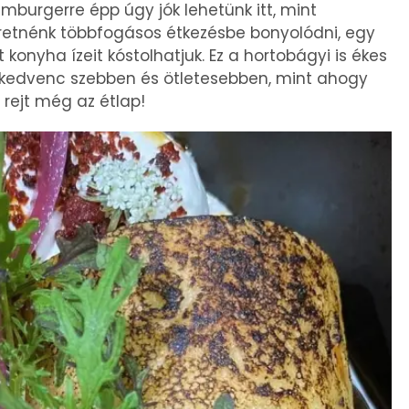
amburgerre épp úgy jók lehetünk itt, mint
zeretnénk többfogásos étkezésbe bonyolódni, egy
onyha ízeit kóstolhatjuk. Ez a hortobágyi is ékes
r kedvenc szebben és ötletesebben, mint ahogy
 rejt még az étlap!