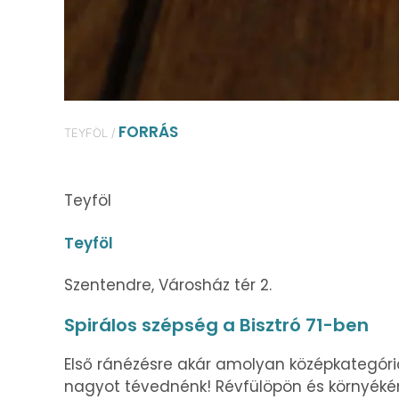
FORRÁS
TEYFÖL /
Teyföl
Teyföl
Szentendre, Városház tér 2.
Spirálos szépség a Bisztró 71-ben
Első ránézésre akár amolyan középkategóriá
nagyot tévednénk! Révfülöpön és környékén tu