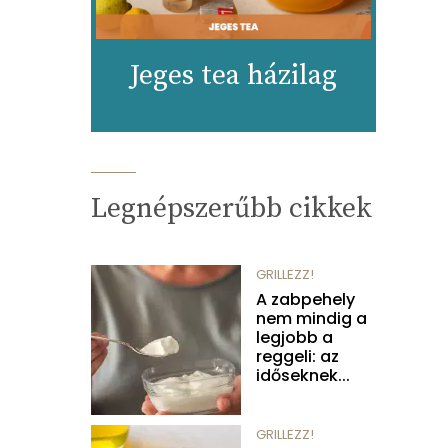
Jeges tea házilag
Legnépszerűbb cikkek
GRILLEZZ!
A zabpehely
nem mindig a
legjobb a
reggeli: az
időseknek...
GRILLEZZ!