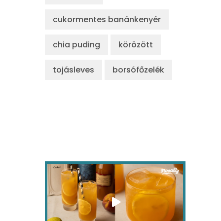
cukormentes banánkenyér
chia puding
körözött
tojásleves
borsófőzelék