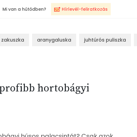
Mi van a hűtődben?
Hírlevél-feliratkozás
zakuszka
aranygaluska
juhtúrós puliszka
gprofibb hortobágyi
tobágyi húsos palacsintát? Csak azok