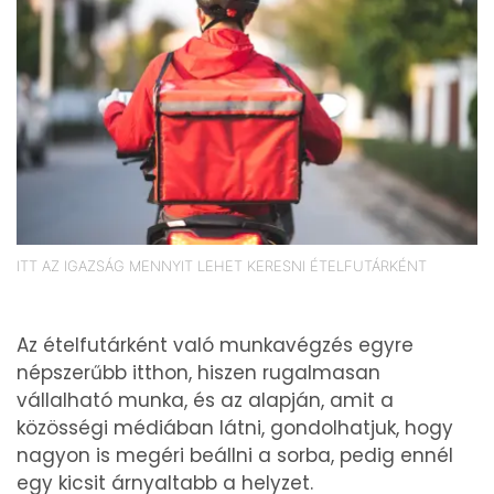
ITT AZ IGAZSÁG MENNYIT LEHET KERESNI ÉTELFUTÁRKÉNT
Az ételfutárként való munkavégzés egyre
népszerűbb itthon, hiszen rugalmasan
vállalható munka, és az alapján, amit a
közösségi médiában látni, gondolhatjuk, hogy
nagyon is megéri beállni a sorba, pedig ennél
egy kicsit árnyaltabb a helyzet.