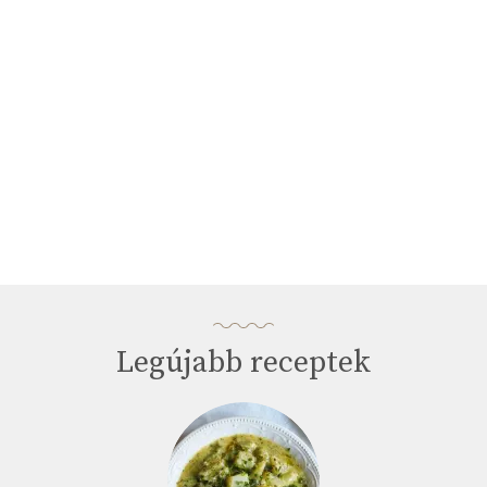
seconds
Legújabb receptek