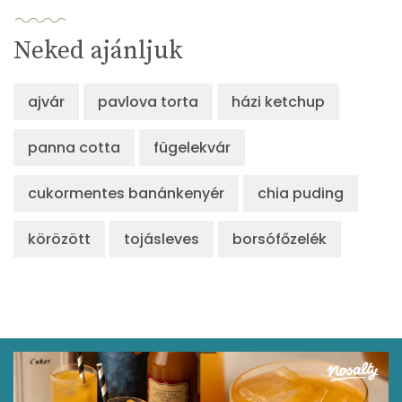
Neked ajánljuk
ajvár
pavlova torta
házi ketchup
panna cotta
fügelekvár
cukormentes banánkenyér
chia puding
körözött
tojásleves
borsófőzelék