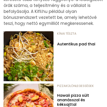
órák száma, a teljesítmény és a vállalat is
befolyásolja. A Kifli.hu például olyan
bónuszrendszert vezetett be, amely lehetővé
teszi, hogy nettó egymilliót megkeressenek.
KÍNAI TÉSZTA
Autentikus pad thai
PIZZAKÜLÖNLEGESSÉGEK
Hawaii pizza sült
ananásszal és
kéksajttal