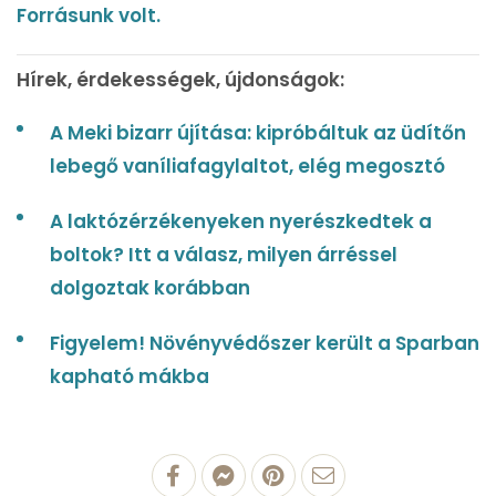
Forrásunk volt.
Hírek, érdekességek, újdonságok:
A Meki bizarr újítása: kipróbáltuk az üdítőn
lebegő vaníliafagylaltot, elég megosztó
A laktózérzékenyeken nyerészkedtek a
boltok? Itt a válasz, milyen árréssel
dolgoztak korábban
Figyelem! Növényvédőszer került a Sparban
kapható mákba