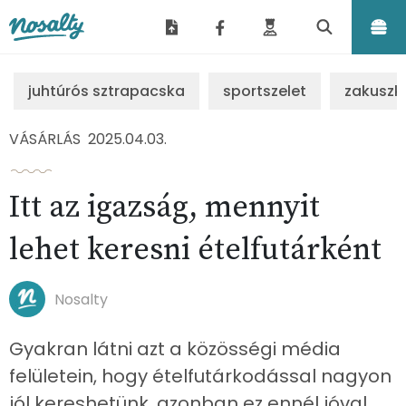
Nosalty
juhtúrós sztrapacska
sportszelet
zakuszk
VÁSÁRLÁS
2025.04.03.
Itt az igazság, mennyit
lehet keresni ételfutárként
Nosalty
Gyakran látni azt a közösségi média
felületein, hogy ételfutárkodással nagyon
jól kereshetünk, azonban ez ennél jóval