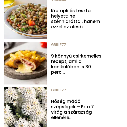
Krumpli és tészta
helyett: ne
szénhidráttal, hanem
ezzel az olcsó...
GRILLEZZ!
9 könnyű csirkemelles
recept, ami a
kánikulában is 30
perc...
GRILLEZZ!
Hőségimádó
szépségek – Ez a 7
virág a szárazság
ellenére...