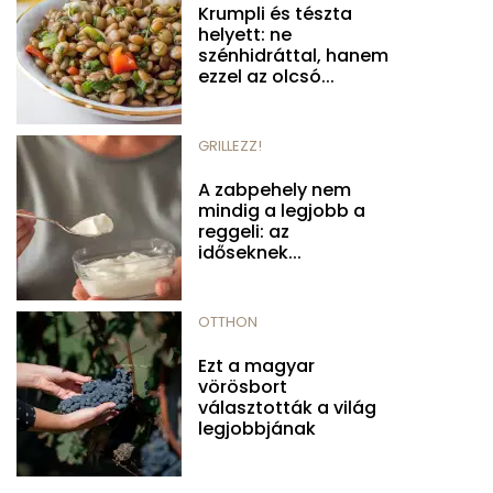
Krumpli és tészta
helyett: ne
szénhidráttal, hanem
ezzel az olcsó...
GRILLEZZ!
A zabpehely nem
mindig a legjobb a
reggeli: az
időseknek...
OTTHON
Ezt a magyar
vörösbort
választották a világ
legjobbjának