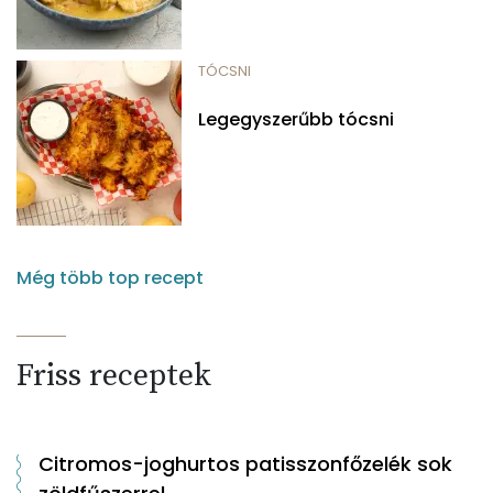
TÓCSNI
Legegyszerűbb tócsni
Még több top recept
Friss receptek
Citromos-joghurtos patisszonfőzelék sok