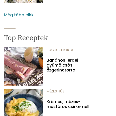
Még több cikk
Top Receptek
JOGHURTTORTA
Banános-erdei
gyümölcsös
őzgerinctorta
MÉZES HÚS
Krémes, mézes-
mustáros csirkemell