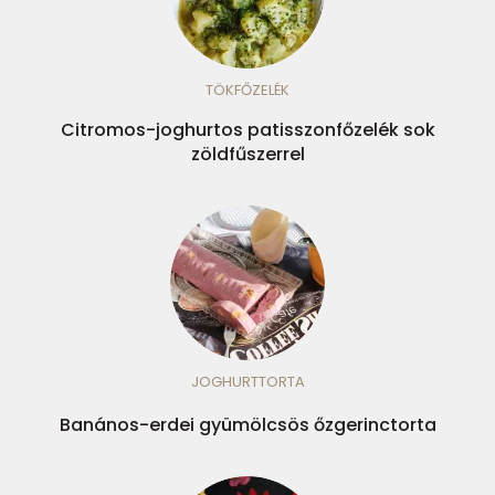
TÖKFŐZELÉK
Citromos-joghurtos patisszonfőzelék sok
zöldfűszerrel
JOGHURTTORTA
Banános-erdei gyümölcsös őzgerinctorta