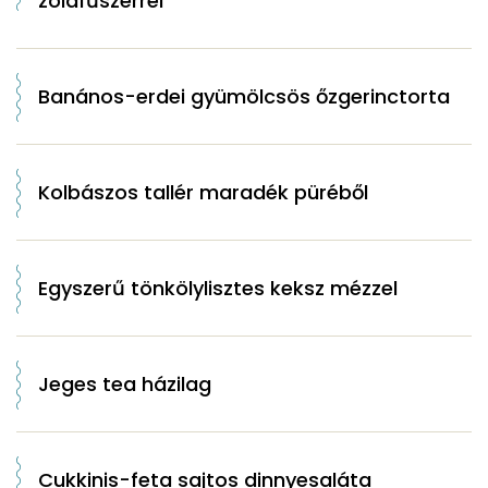
zöldfűszerrel
Banános-erdei gyümölcsös őzgerinctorta
Kolbászos tallér maradék püréből
Egyszerű tönkölylisztes keksz mézzel
Jeges tea házilag
Cukkinis-feta sajtos dinnyesaláta