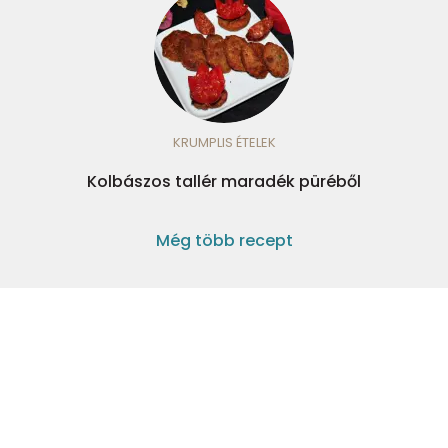
KRUMPLIS ÉTELEK
Kolbászos tallér maradék püréből
Még több recept