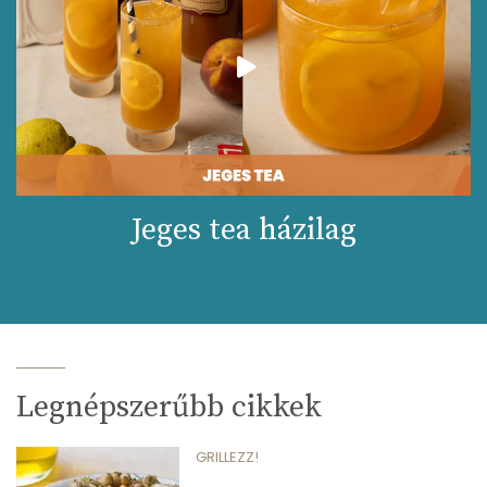
Jeges tea házilag
Legnépszerűbb cikkek
GRILLEZZ!