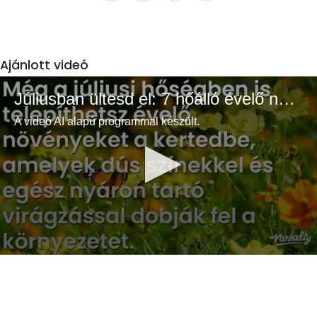
Ajánlott videó
Júliusban ültesd el: 7 hőálló évelő növény a színes és buja kertért
A videó AI alapú programmal készült.
0
seconds
of
3
minutes,
33