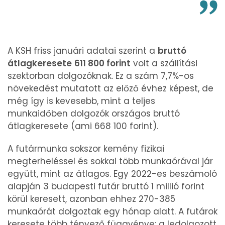
A KSH friss januári adatai szerint a
bruttó
átlagkeresete
611 800 forint
volt a szállítási
szektorban dolgozóknak. Ez a szám 7,7%-os
növekedést mutatott az előző évhez képest, de
még így is kevesebb, mint a teljes
munkaidőben dolgozók országos bruttó
átlagkeresete (ami 668 100 forint).
A futármunka sokszor kemény fizikai
megterheléssel és sokkal több munkaórával jár
együtt, mint az átlagos. Egy 2022-es beszámoló
alapján 3 budapesti futár bruttó 1 millió forint
körül keresett, azonban ehhez 270-385
munkaórát dolgoztak egy hónap alatt. A futárok
keresete több tényező függvénye: a ledolgozott