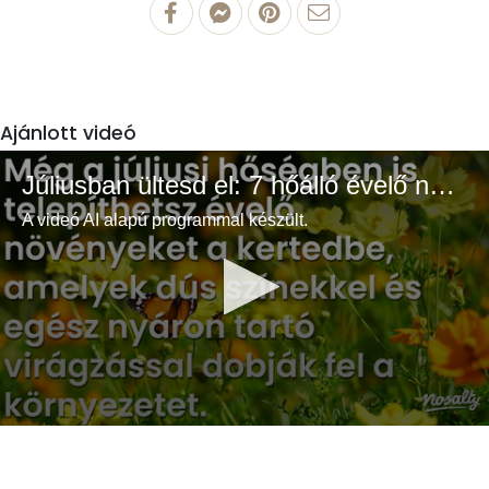
Ajánlott videó
Júliusban ültesd el: 7 hőálló évelő növény a színes és buja kertért
A videó AI alapú programmal készült.
0
seconds
of
3