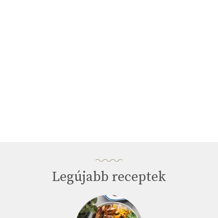
minutes,
33
seconds
Legújabb receptek