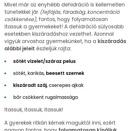
Mivel már az enyhébb dehidráció is kellemetlen
tünetekkel jár
(fejfájás, fáradság, koncentráció
csökkenése)
, fontos, hogy folyamatosan
itassuk a gyermekeket! A dehidráció súlyosabb
esetekben kiszáradáshoz vezethet. Azonnal
vigyük orvoshoz gyermekünket, ha a
kiszáradás
alábbi jeleit
észleljük rajta:
sötét vizelet/száraz pelus
sötét, karikás,
beesett szemek
kiszáradt száj
, cserepes ajkak
bőr csökkent rugalmassága
Itassuk, itassuk, itassuk!
A gyerekek ritkán kérnek maguktól inni, ezért
nagyon fontos, hogy
folyamatosan kínáljuk