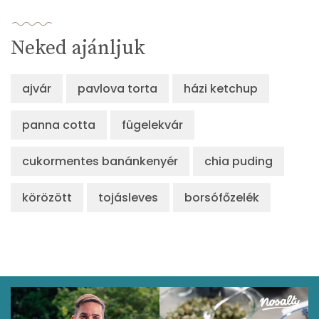
Neked ajánljuk
ajvár
pavlova torta
házi ketchup
panna cotta
fügelekvár
cukormentes banánkenyér
chia puding
körözött
tojásleves
borsófőzelék