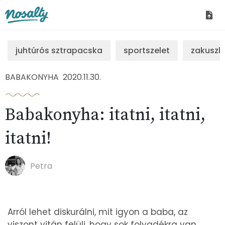
Nosalty
juhtúrós sztrapacska
sportszelet
zakuszk
BABAKONYHA
2020.11.30.
Babakonyha: itatni, itatni,
itatni!
Petra
Arról lehet diskurálni, mit igyon a baba, az
viszont vitán felüli, hogy sok folyadékra van