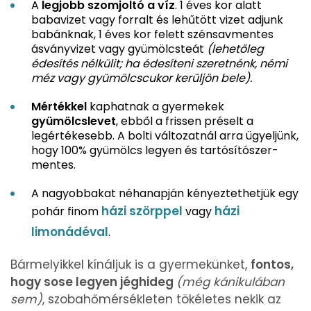
A
legjobb szomjoltó a víz
. 1 éves kor alatt
babavizet vagy forralt és lehűtött vizet adjunk
babánknak, 1 éves kor felett szénsavmentes
ásványvizet vagy gyümölcsteát
(lehetőleg
édesítés nélkülit; ha édesíteni szeretnénk, némi
méz vagy gyümölcscukor kerüljön bele).
Mértékkel
kaphatnak a gyermekek
gyümölcslevet
, ebből a frissen préselt a
legértékesebb. A bolti változatnál arra ügyeljünk,
hogy 100% gyümölcs legyen és tartósítószer-
mentes.
A nagyobbakat néhanapján kényeztethetjük egy
házi szörppel
házi
pohár finom
vagy
limonádéval
.
Bármelyikkel kínáljuk is a gyermekünket,
fontos,
hogy sose legyen jéghideg
(még kánikulában
sem)
, szobahőmérsékleten tökéletes nekik az