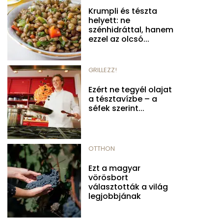
Krumpli és tészta
helyett: ne
szénhidráttal, hanem
ezzel az olcsó...
GRILLEZZ!
Ezért ne tegyél olajat
a tésztavízbe – a
séfek szerint...
OTTHON
Ezt a magyar
vörösbort
választották a világ
legjobbjának