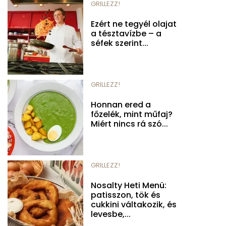
GRILLEZZ!
Ezért ne tegyél olajat
a tésztavízbe – a
séfek szerint...
GRILLEZZ!
Honnan ered a
főzelék, mint műfaj?
Miért nincs rá szó...
GRILLEZZ!
Nosalty Heti Menü:
patisszon, tök és
cukkini váltakozik, és
levesbe,...