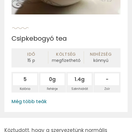
Csipkebogyó tea
IDŐ
KÖLTSÉG
NEHÉZSÉG
15
p
megfizethető
könnyű
5
0g
1.4g
-
Kalória
Fehérje
Szénhidrát
Zsír
Még több teák
Köztudott, hogy a szervezetünk normális