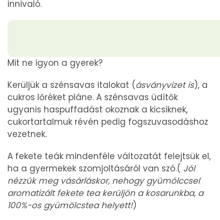
innivaló.
Mit ne igyon a gyerek?
Kerüljük a szénsavas italokat (
ásványvizet is
), a
cukros lőréket pláne. A szénsavas üdítők
ugyanis haspuffadást okoznak a kicsiknek,
cukortartalmuk révén pedig fogszuvasodáshoz
vezetnek.
A fekete teák mindenféle változatát felejtsük el,
ha a gyermekek szomjoltásáról van szó.(
Jól
nézzük meg vásárláskor, nehogy gyümölccsel
aromatizált fekete tea kerüljön a kosarunkba, a
100%-os gyümölcstea helyett!
)