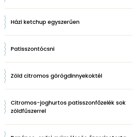
Házi ketchup egyszerűen
Patisszontócsni
Zöld citromos görögdinnyekoktél
Citromos-joghurtos patisszonfőzelék sok
zöldfűszerrel