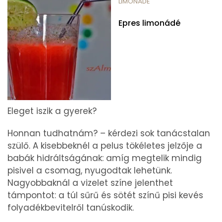
LIMONÁDÉ
Epres limonádé
Eleget iszik a gyerek?
Honnan tudhatnám? – kérdezi sok tanácstalan
szülő. A kisebbeknél a pelus tökéletes jelzője a
babák hidráltságának: amíg megtelik mindig
pisivel a csomag, nyugodtak lehetünk.
Nagyobbaknál a vizelet színe jelenthet
támpontot: a túl sűrű és sötét színű pisi kevés
folyadékbevitelről tanúskodik.