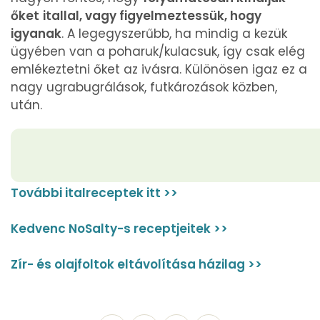
őket
itallal, vagy figyelmeztessük, hogy
igyanak
. A legegyszerűbb, ha mindig a kezük
ügyében van a poharuk/kulacsuk, így csak elég
emlékeztetni őket az ivásra. Különösen igaz ez a
nagy ugrabugrálások, futkározások közben,
után.
További italreceptek itt >>
Kedvenc NoSalty-s receptjeitek >>
Zír- és olajfoltok eltávolítása házilag >>