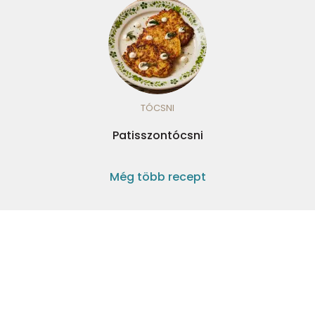
TÓCSNI
Patisszontócsni
Még több recept