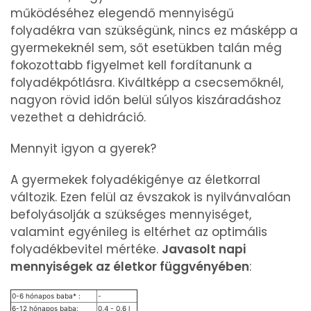
működéséhez elegendő mennyiségű
folyadékra van szükségünk, nincs ez másképp a
gyermekeknél sem, sőt esetükben talán még
fokozottabb figyelmet kell fordítanunk a
folyadékpótlásra. Kiváltképp a csecsemőknél,
nagyon rövid időn belül súlyos kiszáradáshoz
vezethet a dehidráció.
Mennyit igyon a gyerek?
A gyermekek folyadékigénye az életkorral
változik. Ezen felül az évszakok is nyilvánvalóan
befolyásolják a szükséges mennyiséget,
valamint egyénileg is eltérhet az optimális
folyadékbevitel mértéke.
Javasolt napi
mennyiségek az életkor függvényében
:
0-6 hónapos baba* :
-
6-12 hónapos baba:
0,4 - 0,6 l