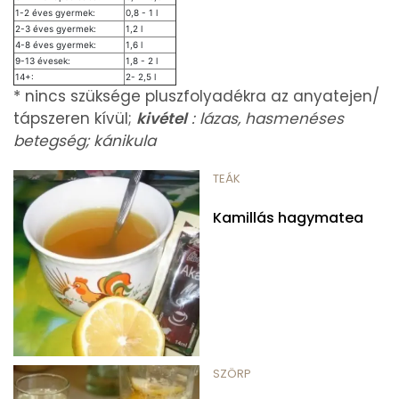
1-2 éves gyermek:
0,8 - 1 l
2-3 éves gyermek:
1,2 l
4-8 éves gyermek:
1,6 l
9-13 évesek:
1,8 - 2 l
14+:
2- 2,5 l
* nincs szüksége pluszfolyadékra az anyatejen/
tápszeren kívül;
kivétel
: lázas, hasmenéses
betegség; kánikula
TEÁK
Kamillás hagymatea
SZÖRP