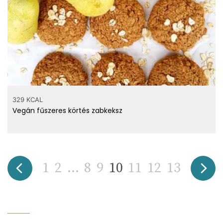
329 KCAL
Vegán fűszeres körtés zabkeksz
1
2
...
8
9
10
11
12
13