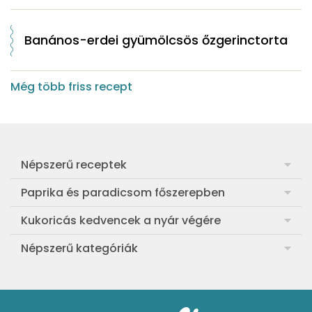
Banános-erdei gyümölcsös őzgerinctorta
Még több friss recept
Népszerű receptek
Frankfurti leves
Paprika és paradicsom főszerepben
Egyszerű muffin
Pan con Tomate
Kukoricás kedvencek a nyár végére
Aranygaluska
Paradicsom és paprika eltevése télre
Legfinomabb főtt kukorica
Népszerű kategóriák
Egyszerű paradicsomleves
Mézes-mascarponés sült paradicsom
Ropogós kukoricás fritters
Ebéd receptek
Egyszerű krumplifőzelék
Paradicsomos húsgombóc
Bang bang kukorica
Aprósütemények