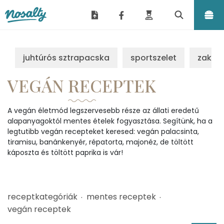
Nosalty
juhtúrós sztrapacska
sportszelet
zakus
VEGÁN RECEPTEK
A vegán életmód legszervesebb része az állati eredetű
alapanyagoktól mentes ételek fogyasztása. Segítünk, ha a
legtutibb vegán recepteket keresed: vegán palacsinta,
tiramisu, banánkenyér, répatorta, majonéz, de töltött
káposzta és töltött paprika is vár!
receptkategóriák
mentes receptek
vegán receptek