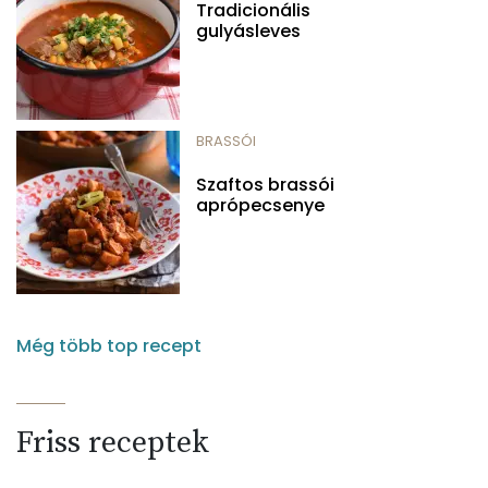
Tradicionális
gulyásleves
BRASSÓI
Szaftos brassói
aprópecsenye
Még több top recept
Friss receptek