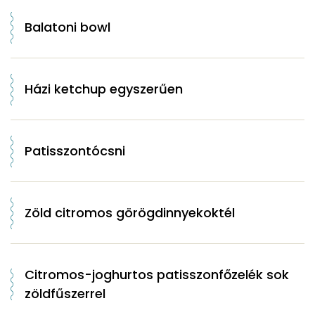
Balatoni bowl
Házi ketchup egyszerűen
Patisszontócsni
Zöld citromos görögdinnyekoktél
Citromos-joghurtos patisszonfőzelék sok
zöldfűszerrel