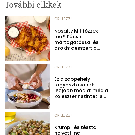
További cikkek
GRILLEZZ!
Nosalty Mit főzzek
ma? Tócsni
mártogatóssal és
csokis desszert a...
GRILLEZZ!
Ez a zabpehely
fogyasztásának
legjobb módja: még a
koleszterinszintet is...
GRILLEZZ!
Krumpli és tészta
helyett: ne