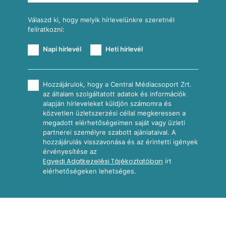
Válaszd ki, hogy melyik hírlevelünkre szeretnél
felíratkozni:
Napi hírlevél
Heti hírlevél
Hozzájárulok, hogy a Central Médiacsoport Zrt.
az általam szolgáltatott adatok és információk
alapján hírleveleket küldjön számomra és
közvetlen üzletszerzési céllal megkeressen a
megadott elérhetőségeimen saját vagy üzleti
partnerei személyre szabott ajánlataival. A
hozzájárulás visszavonása és az érintetti igények
érvényesítése az
Egyedi Adatkezelési Tájékoztatóban
írt
elérhetőségeken lehetséges.
2026
Nosalty · Central Médiacsoport Zrt.