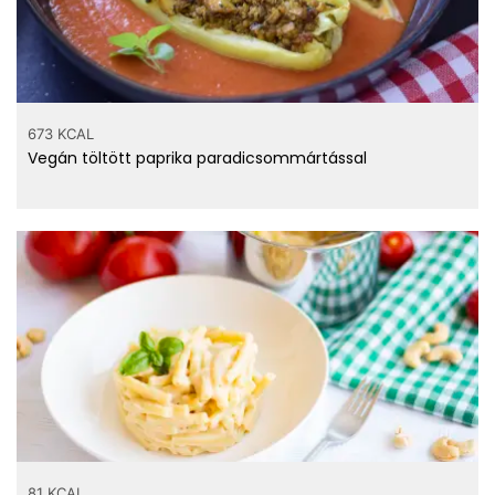
673 KCAL
Vegán töltött paprika paradicsommártással
81 KCAL