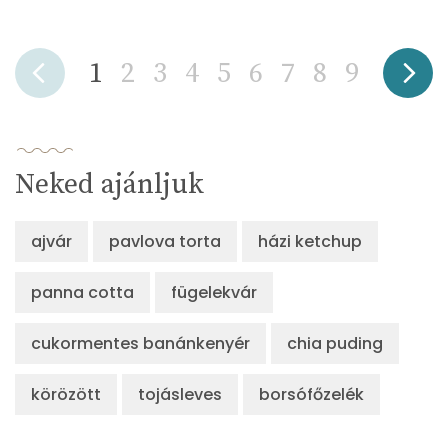
1
2
3
4
5
6
7
8
9
Neked ajánljuk
ajvár
pavlova torta
házi ketchup
panna cotta
fügelekvár
cukormentes banánkenyér
chia puding
körözött
tojásleves
borsófőzelék