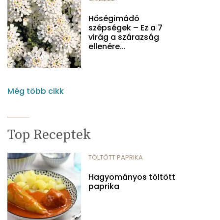
Hőségimádó
szépségek – Ez a 7
virág a szárazság
ellenére...
Még több cikk
Top Receptek
TÖLTÖTT PAPRIKA
Hagyományos töltött
paprika