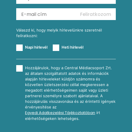
Mexikói kukoricasaláta
Reggeli receptek
Feliratkozom
További receptkategóriák
Válaszd ki, hogy melyik hírlevelünkre szeretnél
felíratkozni:
Napi hírlevél
Heti hírlevél
Hozzájárulok, hogy a Central Médiacsoport Zrt.
az általam szolgáltatott adatok és információk
alapján hírleveleket küldjön számomra és
közvetlen üzletszerzési céllal megkeressen a
megadott elérhetőségeimen saját vagy üzleti
partnerei személyre szabott ajánlataival. A
hozzájárulás visszavonása és az érintetti igények
érvényesítése az
Egyedi Adatkezelési Tájékoztatóban
írt
elérhetőségeken lehetséges.