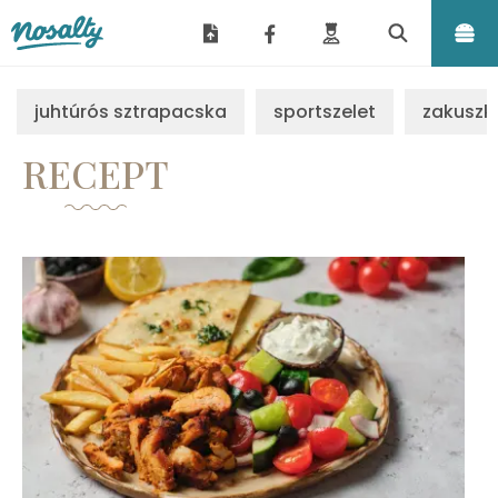
Nosalty
juhtúrós sztrapacska
sportszelet
zakuszk
RECEPT