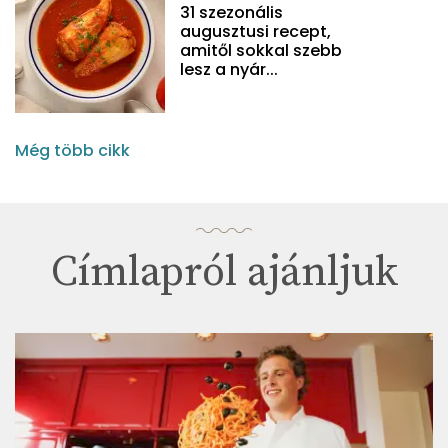
31 szezonális
augusztusi recept,
amitől sokkal szebb
lesz a nyár...
Még több cikk
Címlapról ajánljuk