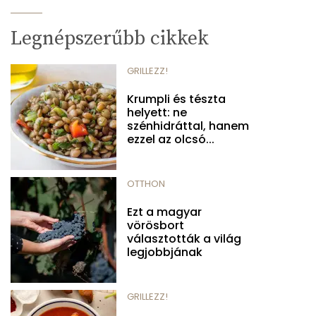
Legnépszerűbb cikkek
GRILLEZZ!
Krumpli és tészta
helyett: ne
szénhidráttal, hanem
ezzel az olcsó...
OTTHON
Ezt a magyar
vörösbort
választották a világ
legjobbjának
GRILLEZZ!