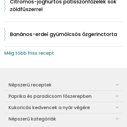
Citromos-joghurtos patisszonfőzelék sok
zöldfűszerrel
Banános-erdei gyümölcsös őzgerinctorta
Még több friss recept
Népszerű receptek
Frankfurti leves
Paprika és paradicsom főszerepben
Egyszerű muffin
Pan con Tomate
Kukoricás kedvencek a nyár végére
Aranygaluska
Paradicsom és paprika eltevése télre
Legfinomabb főtt kukorica
Népszerű kategóriák
Egyszerű paradicsomleves
Mézes-mascarponés sült paradicsom