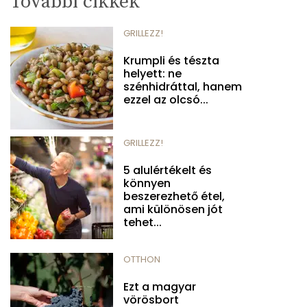
További cikkek
GRILLEZZ!
Krumpli és tészta
helyett: ne
szénhidráttal, hanem
ezzel az olcsó...
GRILLEZZ!
5 alulértékelt és
könnyen
beszerezhető étel,
ami különösen jót
tehet...
OTTHON
Ezt a magyar
vörösbort