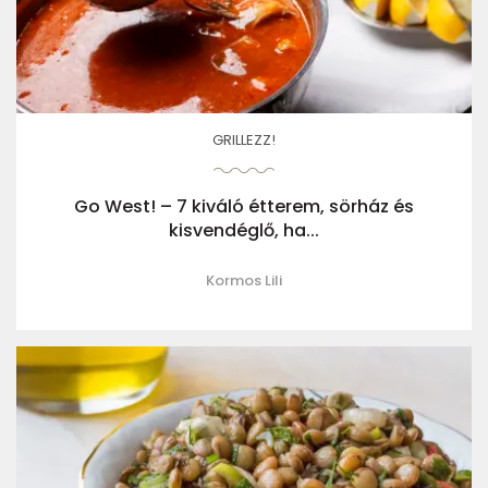
GRILLEZZ!
Go West! – 7 kiváló étterem, sörház és
kisvendéglő, ha...
Kormos Lili