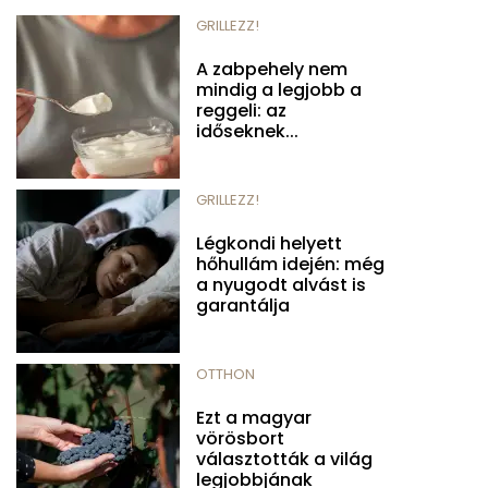
GRILLEZZ!
A zabpehely nem
mindig a legjobb a
reggeli: az
időseknek...
GRILLEZZ!
Légkondi helyett
hőhullám idején: még
a nyugodt alvást is
garantálja
OTTHON
Ezt a magyar
vörösbort
választották a világ
legjobbjának