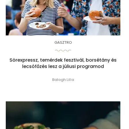
GASZTRO
Sörexpressz, temérdek fesztivál, borsétány és
lecsófőzés lesz a júliusi programod
Balogh Lilla