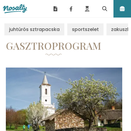
Nosalty
juhtúrós sztrapacska
sportszelet
zakuszk
GASZTROPROGRAM