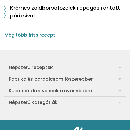
Krémes zöldborsófőzelék ropogós rántott
párizsival
Még több friss recept
Népszerű receptek
Frankfurti leves
Paprika és paradicsom főszerepben
Egyszerű muffin
Pan con Tomate
Kukoricás kedvencek a nyár végére
Aranygaluska
Paradicsom és paprika eltevése télre
Legfinomabb főtt kukorica
Népszerű kategóriák
Egyszerű paradicsomleves
Mézes-mascarponés sült paradicsom
Ropogós kukoricás fritters
Ebéd receptek
Egyszerű krumplifőzelék
Paradicsomos húsgombóc
Bang bang kukorica
Aprósütemények
Klasszikus madártej