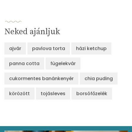
Neked ajánljuk
ajvár
pavlova torta
házi ketchup
panna cotta
fügelekvár
cukormentes banánkenyér
chia puding
körözött
tojásleves
borsófőzelék