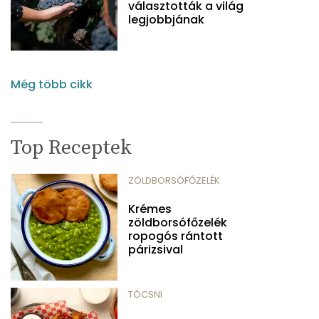
választották a világ
legjobbjának
Még több cikk
Top Receptek
ZÖLDBORSÓFŐZELÉK
Krémes
zöldborsófőzelék
ropogós rántott
párizsival
TÓCSNI