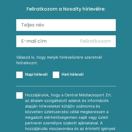
Paprikás-juhtúrós hajtovány
Csirkés-kukoricás pite
Tésztareceptek
Feliratkozom a Nosalty hírlevélre:
Carbonara
Shakshuka
Mexikói húsleves kukorica salsával
Saláták
Ratatouille
Almás-kéksajtos kukoricasaláta
Köretek
Mexikói kukoricasaláta
Reggeli receptek
Feliratkozom
További receptkategóriák
Válaszd ki, hogy melyik hírlevelünkre szeretnél
felíratkozni:
Napi hírlevél
Heti hírlevél
Hozzájárulok, hogy a Central Médiacsoport Zrt.
az általam szolgáltatott adatok és információk
alapján hírleveleket küldjön számomra és
közvetlen üzletszerzési céllal megkeressen a
megadott elérhetőségeimen saját vagy üzleti
partnerei személyre szabott ajánlataival. A
hozzájárulás visszavonása és az érintetti igények