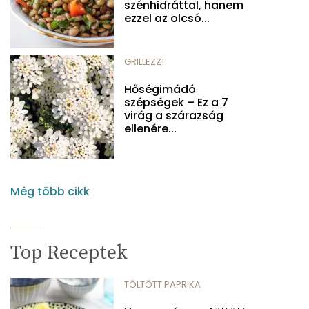
szénhidráttal, hanem
ezzel az olcsó...
GRILLEZZ!
Hőségimádó
szépségek – Ez a 7
virág a szárazság
ellenére...
Még több cikk
Top Receptek
TÖLTÖTT PAPRIKA