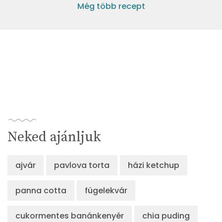
Még több recept
Neked ajánljuk
ajvár
pavlova torta
házi ketchup
panna cotta
fügelekvár
cukormentes banánkenyér
chia puding