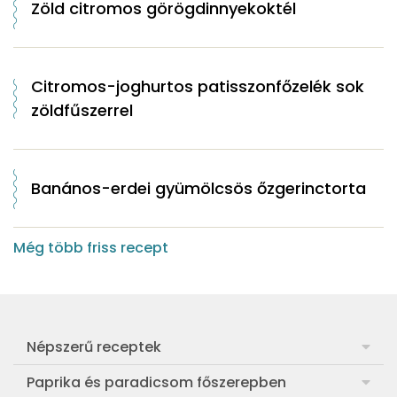
Zöld citromos görögdinnyekoktél
Citromos-joghurtos patisszonfőzelék sok
zöldfűszerrel
Banános-erdei gyümölcsös őzgerinctorta
Még több friss recept
Népszerű receptek
Frankfurti leves
Paprika és paradicsom főszerepben