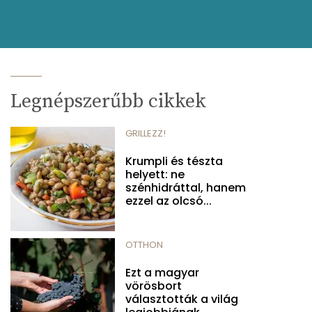
Legnépszerűbb cikkek
GRILLEZZ!
Krumpli és tészta
helyett: ne
szénhidráttal, hanem
ezzel az olcsó...
OTTHON
Ezt a magyar
vörösbort
választották a világ