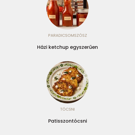
PARADICSOMSZÓSZ
Házi ketchup egyszerűen
TÓCSNI
Patisszontócsni