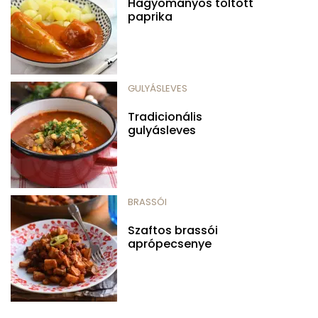
Hagyományos töltött
paprika
GULYÁSLEVES
Tradicionális
gulyásleves
BRASSÓI
Szaftos brassói
aprópecsenye