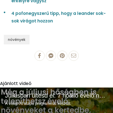
erkélyre vágysz
4 pofonegyszerű tipp, hogy a leander sok-
sok virágot hozzon
növények
Ajánlott videó
Júliusban ültesd el: 7 hőálló évelő növény a színes és buja kertért
A videó AI alapú programmal készült.