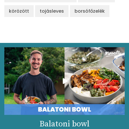
körözött
tojásleves
borsófőzelék
Balatoni bowl