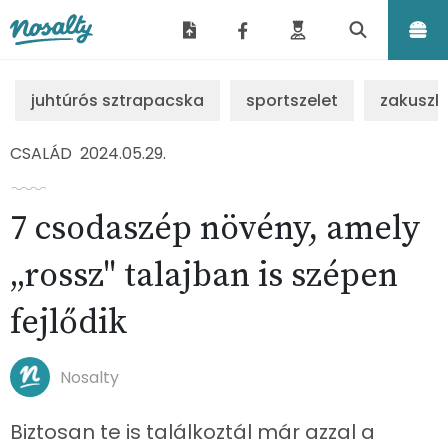
Nosalty
juhtúrós sztrapacska
sportszelet
zakuszk
CSALÁD
2024.05.29.
7 csodaszép növény, amely
„rossz" talajban is szépen
fejlődik
Nosalty
Biztosan te is találkoztál már azzal a