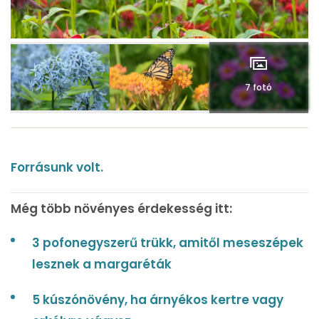
7 fotó
Forrásunk volt.
Még több növényes érdekesség itt:
3 pofonegyszerű trükk, amitől meseszépek
lesznek a margaréták
5 kúszónövény, ha árnyékos kertre vagy