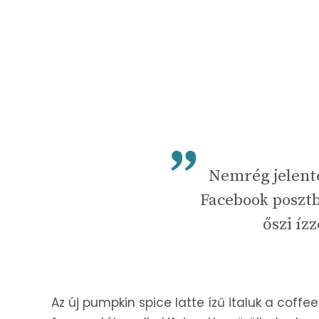
Nemrég jelente
Facebook posztb
őszi íz
Az új pumpkin spice latte ízű italuk a coffe