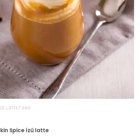
E LATTET INNI
in Spice ízű latte