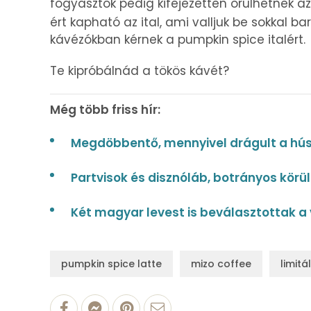
fogyasztók pedig kifejezetten örülhetnek az i
ért kapható az ital, ami valljuk be sokkal
kávézókban kérnek a pumpkin spice italért.
Te kipróbálnád a tökös kávét?
Még több friss hír:
Megdöbbentő, mennyivel drágult a hús
Partvisok és disznóláb, botrányos kör
Két magyar levest is beválasztottak a v
pumpkin spice latte
mizo coffee
limitá