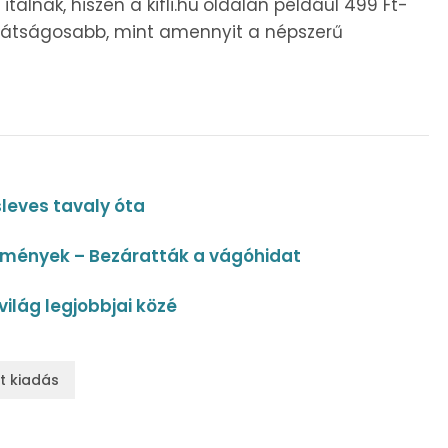
talnak, hiszen a kifli.hu
oldalán például 499 Ft-
 barátságosabb, mint amennyit a népszerű
leves tavaly óta
ülmények – Bezáratták a vágóhidat
ilág legjobbjai közé
lt kiadás