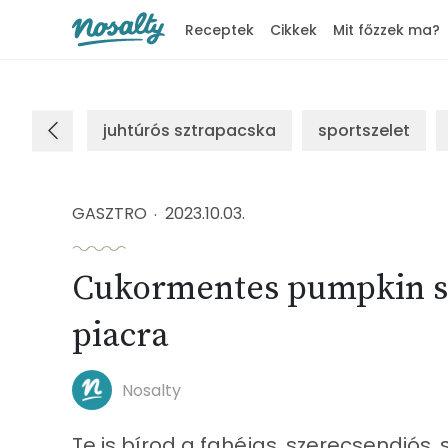
Receptek
Cikkek
Mit főzzek ma?
Nosalty
juhtúrós sztrapacska
sportszelet
GASZTRO
2023.10.03.
Cukormentes pumpkin spi
piacra
Nosalty
Te is bírod a fahéjas, szerecsendiós,