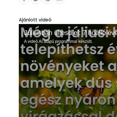
Ajánlott videó
Júliusban ültesd el: 7 hőálló év
A videó AI alapú programmal készült.