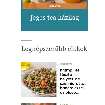
Jeges tea házilag
Legnépszerűbb cikkek
GRILLEZZ!
Krumpli és
tészta
helyett: ne
szénhidráttal,
hanem ezzel
az olcsó...