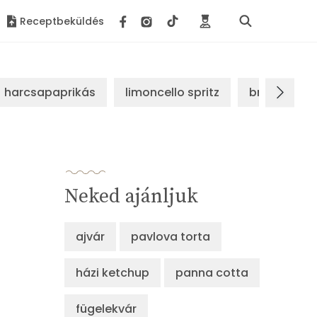
Receptbeküldés
harcsapaprikás
limoncello spritz
brassói sz
Neked ajánljuk
ajvár
pavlova torta
házi ketchup
panna cotta
fügelekvár