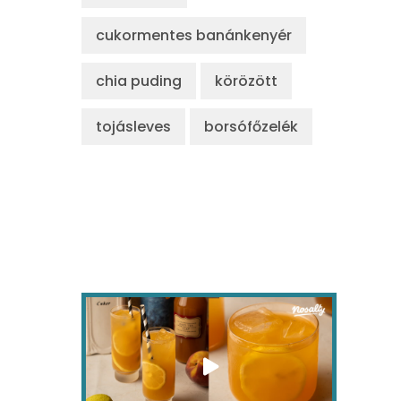
cukormentes banánkenyér
chia puding
körözött
tojásleves
borsófőzelék