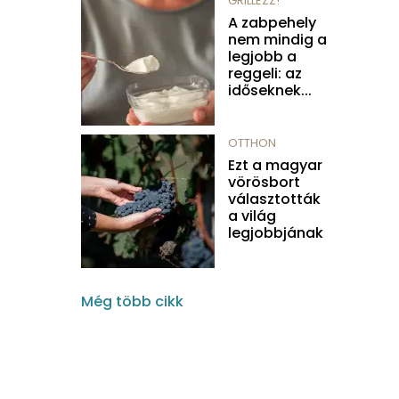
GRILLEZZ!
A zabpehely
nem mindig a
legjobb a
reggeli: az
időseknek...
OTTHON
Ezt a magyar
vörösbort
választották
a világ
legjobbjának
Még több cikk