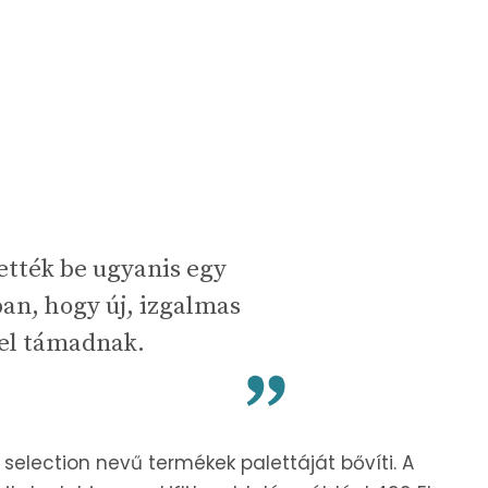
tték be ugyanis egy
an, hogy új, izgalmas
zel támadnak.
e selection nevű termékek palettáját bővíti. A