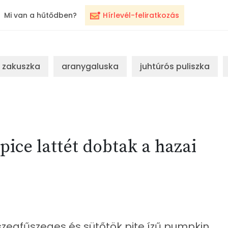
Mi van a hűtődben?
Hírlevél-feliratkozás
zakuszka
aranygaluska
juhtúrós puliszka
ce lattét dobtak a hazai
 szegfűszeges és sütőtök pite ízű pumpkin