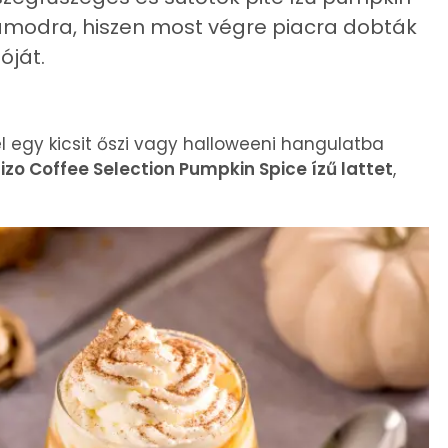
számodra, hiszen most végre piacra dobták
óját.
l egy kicsit őszi vagy halloweeni hangulatba
izo Coffee Selection Pumpkin Spice ízű lattet
,