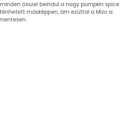
minden ősszel beindul a nagy pumpkin spice
rténhetett másképpen, ám ezúttal a Mizo is
ormentesen.