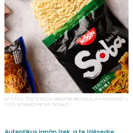
AZ 5-FÉLE TÉSZTA KÖZÜL MINDENKI MEGTALÁLJA A KEDVENCÉT /
FOTÓ: ROSANICS PETRA / NOSALTY
Autentikus japán ízek, a te ízlésedre