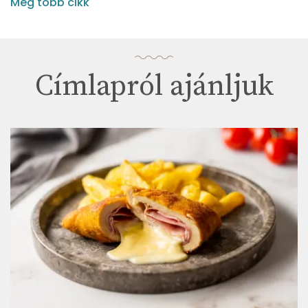
Még több cikk
Címlapról ajánljuk