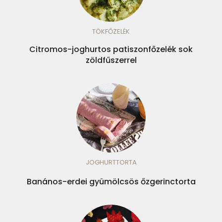
TÖKFŐZELÉK
Citromos-joghurtos patiszonfőzelék sok
zöldfűszerrel
JOGHURTTORTA
Banános-erdei gyümölcsös őzgerinctorta