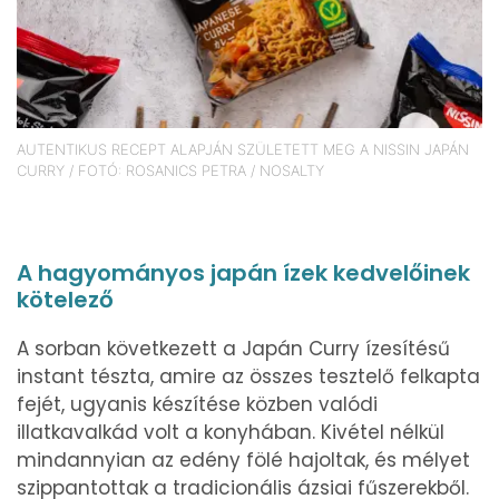
AUTENTIKUS RECEPT ALAPJÁN SZÜLETETT MEG A NISSIN JAPÁN
CURRY / FOTÓ: ROSANICS PETRA / NOSALTY
A hagyományos japán ízek kedvelőinek
kötelező
A sorban következett a Japán Curry ízesítésű
instant tészta, amire az összes tesztelő felkapta
fejét, ugyanis készítése közben valódi
illatkavalkád volt a konyhában. Kivétel nélkül
mindannyian az edény fölé hajoltak, és mélyet
szippantottak a tradicionális ázsiai fűszerekből.