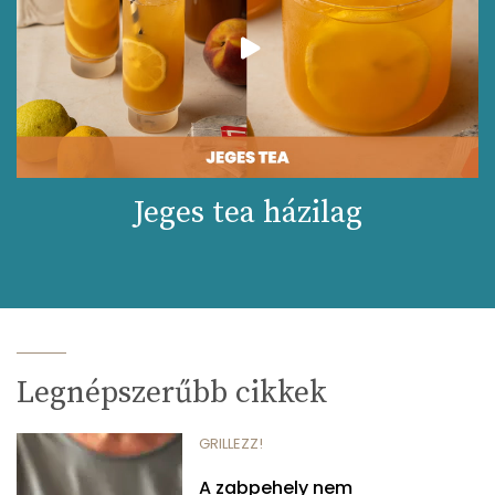
Jeges tea házilag
Legnépszerűbb cikkek
GRILLEZZ!
A zabpehely nem