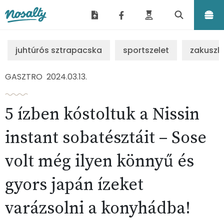
Nosalty
juhtúrós sztrapacska
sportszelet
zakuszk
GASZTRO
2024.03.13.
5 ízben kóstoltuk a Nissin
instant sobatésztáit – Sose
volt még ilyen könnyű és
gyors japán ízeket
varázsolni a konyhádba!