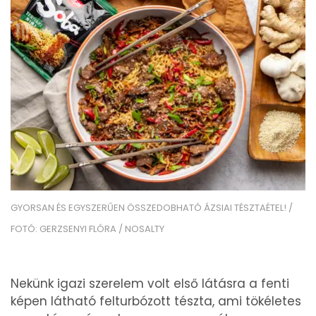
GYORSAN ÉS EGYSZERŰEN ÖSSZEDOBHATÓ ÁZSIAI TÉSZTAÉTEL! /
FOTÓ: GERZSENYI FLÓRA / NOSALTY
Nekünk igazi szerelem volt első látásra a fenti
képen látható felturbózott tészta, ami tökéletes