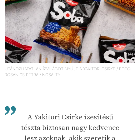
UTÁNOZHATATLAN ÍZVILÁGOT NYÚJT A YAKITORI CSIRKE / FOTÓ:
ROSANICS PETRA / NOSALTY
A Yakitori Csirke ízesítésű
tészta biztosan nagy kedvence
lesz azoknak, akik szeretik a