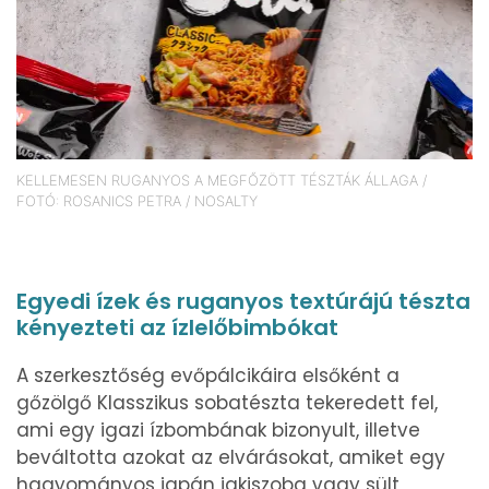
KELLEMESEN RUGANYOS A MEGFŐZÖTT TÉSZTÁK ÁLLAGA /
FOTÓ: ROSANICS PETRA / NOSALTY
Egyedi ízek és ruganyos textúrájú tészta
kényezteti az ízlelőbimbókat
A szerkesztőség evőpálcikáira elsőként a
gőzölgő Klasszikus sobatészta tekeredett fel,
ami egy igazi ízbombának bizonyult, illetve
beváltotta azokat az elvárásokat, amiket egy
hagyományos japán jakiszoba vagy sült