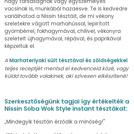
nagy társaságnak vagy egyszemélyes
vacsinak is, munkából hazaesve. Te is kedvedre
variálhatod a Nissin tésztáit, de mi vékony
szeletekre vágott marhahússal, lepirított
gyömbérrel, fokhagymával, chilivel, vékonyra
szeletelt újhagymával, répával, és paprikával
képzeltük el.
A
Marhateriyaki sült tésztával és zöldségekkel
teljes receptjét mentsd el kedvenceid közé, vagy
küldd tovább valakinek, aki szívesen elkészítené!
Szerkesztőségünk tagjai így értékelték a
Nissin Soba Wok Style instant tésztákat:
„Mindegyik tésztán érződik a minőség!"