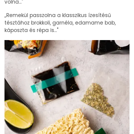
volna..."
„Remekül passzolna a klasszikus ízesítésű
tésztához brokkoli, garnéla, edamame bab,
káposzta és répa is..."