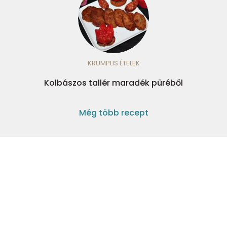
KRUMPLIS ÉTELEK
Kolbászos tallér maradék püréből
Még több recept