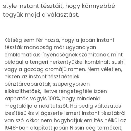
style instant tésztáit, hogy könnyebbé
tegyük majd a választást.
Kétség sem fér hozzá, hogy a japán instant
tészták manapság már ugyanolyan
emblematikus ínyencségnek számítanak, mint
például a tengeri herkentyűkkel kombinált sushi
vagy a gazdag aromájú ramen. Nem véletlen,
hiszen az instant tésztaételek
pénztárcabarátak, szupergyorsan
elkészíthetőek, illetve rengetegféle ízben
kaphatók, vagyis 100%, hogy mindenki
megtalálja a neki tetszőt. Ha pedig változatos
ízesítésű és világszerte ismert instant tésztákról
van szó, akkor nem hagyhatjuk említés nélkül az
1948-ban alapított japán Nissin cég termékeit,