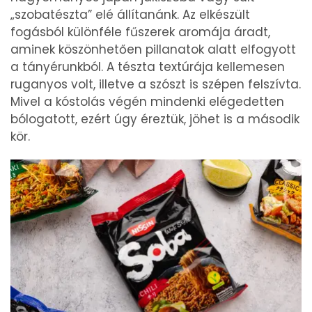
„szobatészta” elé állítanánk. Az elkészült
fogásból különféle fűszerek aromája áradt,
aminek köszönhetően pillanatok alatt elfogyott
a tányérunkból. A tészta textúrája kellemesen
ruganyos volt, illetve a szószt is szépen felszívta.
Mivel a kóstolás végén mindenki elégedetten
bólogatott, ezért úgy éreztük, jöhet is a második
kör.