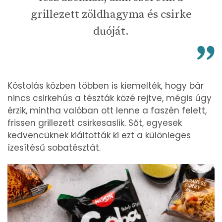
grillezett zöldhagyma és csirke
duóját.
Kóstolás közben többen is kiemelték, hogy bár
nincs csirkehús a tészták közé rejtve, mégis úgy
érzik, mintha valóban ott lenne a faszén felett,
frissen grillezett csirkesaslik. Sőt, egyesek
kedvencüknek kiáltották ki ezt a különleges
ízesítésű sobatésztát.