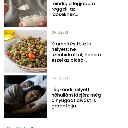
mindig a legjobb a
reggeli: az
időseknek...
GRILLEZZ!
Krumpli és tészta
helyett: ne
szénhidráttal, hanem
ezzel az olcsó...
GRILLEZZ!
Légkondi helyett
hőhullám idején: még
a nyugodt alvást is
garantálja