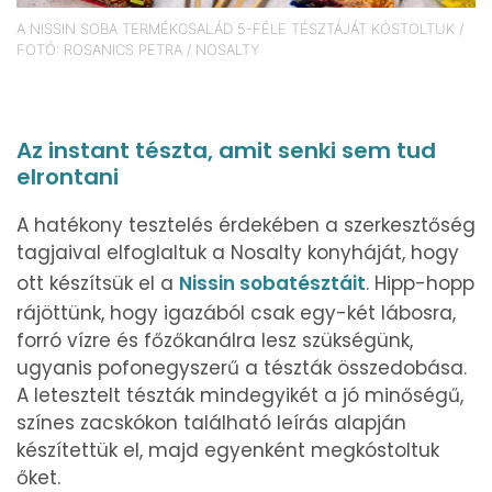
A NISSIN SOBA TERMÉKCSALÁD 5-FÉLE TÉSZTÁJÁT KÓSTOLTUK /
FOTÓ: ROSANICS PETRA / NOSALTY
Az instant tészta, amit senki sem tud
elrontani
A hatékony tesztelés érdekében a szerkesztőség
tagjaival elfoglaltuk a Nosalty konyháját, hogy
ott készítsük el a
Nissin sobatésztáit
. Hipp-hopp
rájöttünk, hogy igazából csak egy-két lábosra,
forró vízre és főzőkanálra lesz szükségünk,
ugyanis pofonegyszerű a tészták összedobása.
A letesztelt tészták mindegyikét a jó minőségű,
színes zacskókon található leírás alapján
készítettük el, majd egyenként megkóstoltuk
őket.