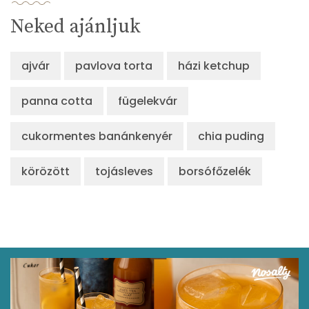
Neked ajánljuk
ajvár
pavlova torta
házi ketchup
panna cotta
fügelekvár
cukormentes banánkenyér
chia puding
körözött
tojásleves
borsófőzelék