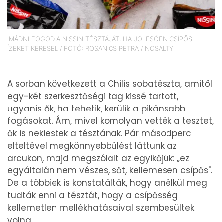
IMÁDNI FOGOD A NISSIN TÉSZTÁJÁT, HA JÓLESŐEN CSÍPŐS
ÍZEKET KERESEL / FOTÓ: ROSANICS PETRA / NOSALTY
A sorban következett a Chilis sobatészta, amitől
egy-két szerkesztőségi tag kissé tartott,
ugyanis ők, ha tehetik, kerülik a pikánsabb
fogásokat. Ám, mivel komolyan vették a tesztet,
ők is nekiestek a tésztának. Pár másodperc
elteltével megkönnyebbülést láttunk az
arcukon, majd megszólalt az egyikőjük: „ez
egyáltalán nem vészes, sőt, kellemesen csípős".
De a többiek is konstatálták, hogy anélkül meg
tudták enni a tésztát, hogy a csípősség
kellemetlen mellékhatásaival szembesültek
volna.