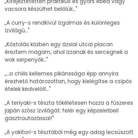
„Kifejeztetetten praktikus és gyors ebéd vagy
vacsora készülhet belőlük..."
„A curry-s rendkívül izgalmas és különleges
ízvilágú..."
„Kóstolás közben egy ázsiai utcai piacon
éreztem magam, ahol izzanak és sercegnek a
wok serpenyők..."
„...a chilis kellemes pikánssága épp annyira
érezhető határozottan, hogy kielégítse a csípős
ételek kedvelőit..."
„A teriyaki-s tészta tökéletesen hozza a fűszeres
japán szósz ízvilágát: felér egy képzeletbeli
gasztroutazással!"
„A yakitori-s tésztából még egy adag lecsúszott