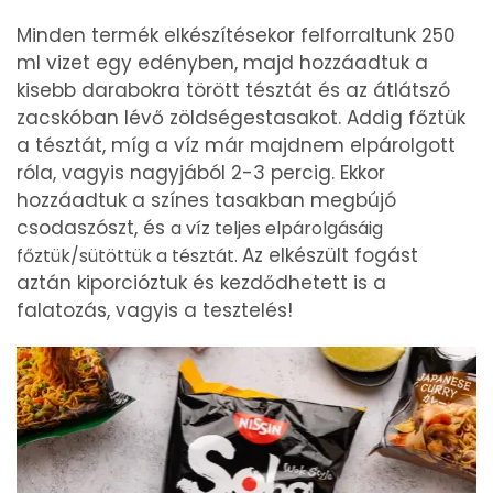
Minden termék elkészítésekor felforraltunk 250
ml vizet egy edényben, majd hozzáadtuk a
kisebb darabokra törött tésztát és az átlátszó
zacskóban lévő zöldségestasakot. Addig főztük
a tésztát, míg a víz már majdnem elpárolgott
róla, vagyis nagyjából 2-3 percig. Ekkor
hozzáadtuk a színes tasakban megbújó
csodaszószt, és
a víz teljes elpárolgásáig
Az elkészült fogást
főztük/sütöttük a tésztát.
aztán kiporcióztuk és kezdődhetett is a
falatozás, vagyis a tesztelés!