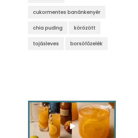
cukormentes banánkenyér
chia puding
körözött
tojásleves
borsófőzelék