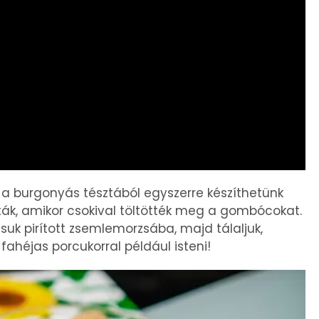
a burgonyás tésztából egyszerre készíthetünk
tták, amikor csokival töltötték meg a gombócokat.
assuk pirított zsemlemorzsába, majd tálaljuk,
, fahéjas porcukorral például isteni!