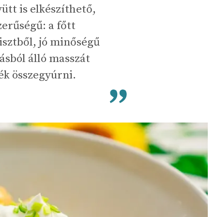
ütt is elkészíthető,
zerűségű: a főtt
isztből, jó minőségű
jásból álló masszát
ék összegyúrni.