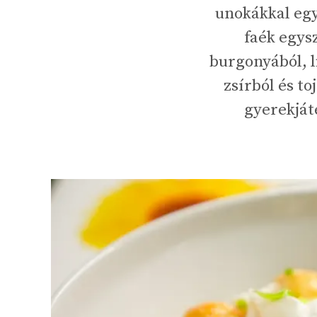
unokákkal egy
faék egys
burgonyából, l
zsírból és to
gyerekját