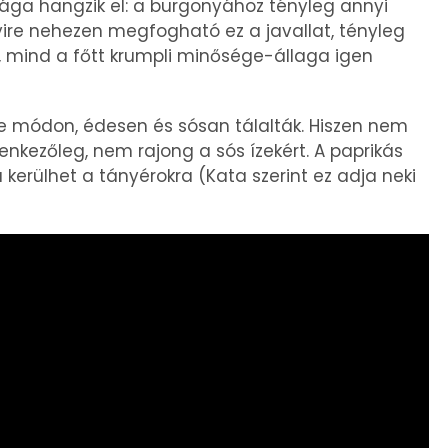
ga hangzik el: a burgonyához tényleg annyi
nyire nehezen megfogható ez a javallat, tényleg
 mind a főtt krumpli minősége-állaga igen
éle módon, édesen és sósan tálalták. Hiszen nem
nkezőleg, nem rajong a sós ízekért. A paprikás
 kerülhet a tányérokra (Kata szerint ez adja neki