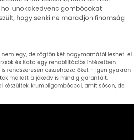
, ahol unokakedvenc gombócokat
készült, hogy senki ne maradjon finomság
n nem egy, de rögtön két nagymamától lesheti el
zsók és Kata egy rehabilitációs intézetben
 is rendszeresen összehozza őket – igen gyakran
ok mellett a jókedv is mindig garantált.
l készültek: krumpligombóccal, amit sósan, de