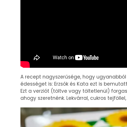
A recept nagyszerűsége, hogy ugyanabból 
édességet is: Erzsók és Kata ezt is bemuta
Ezt a verziót (töltve vagy töltetlenül) forg
ahogy szeretnénk. Lekvárral, cukros tejföllel