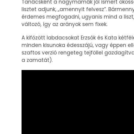
Tanácsként a nagymamák jól ismert okossá
lisztet adjunk, „amennyit felvesz”. Bármen
érdemes megfogadni, ugyanis mind a liszt,
változó, így az arányok sem fixek.
A kifőzött labdacsokat Erzsók és Kata kétf
minden kisunoka édesszájú, vagy éppen elle
szaftos verzió rengeteg tejföllel gazdagítva
a zamatát).