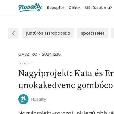
Receptek
Cikkek
Mit főzzek ma?
Nosalty
juhtúrós sztrapacska
sportszelet
GASZTRO
2024.12.18.
Nagyiprojekt: Kata és E
unokakedvenc gombócot
Nosalty
Nagyiprojekt-sorozatunk legújabb rés