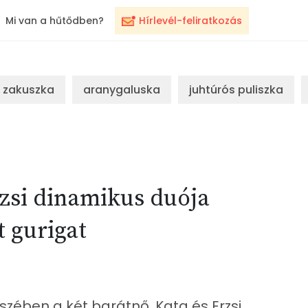
Mi van a hűtődben?
Hírlevél-feliratkozás
zakuszka
aranygaluska
juhtúrós puliszka
rzsi dinamikus duója
 gurigat
zében a két barátnő, Kata és Erzsi