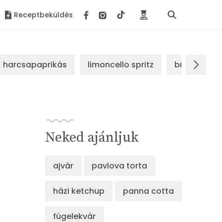
Receptbeküldés
harcsapaprikás
limoncello spritz
brassói sz
Neked ajánljuk
ajvár
pavlova torta
házi ketchup
panna cotta
fügelekvár