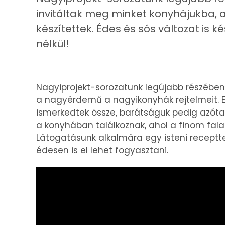
invitáltak meg minket konyhájukba
készítettek. Édes és sós változat is 
nélkül!
Nagyiprojekt-sorozatunk legújabb részébe
a nagyérdemű a nagyikonyhák rejtelmeit. Er
ismerkedtek össze, barátságuk pedig azóta
a konyhában találkoznak, ahol a finom falat
Látogatásunk alkalmára egy isteni receptte
édesen is el lehet fogyasztani.