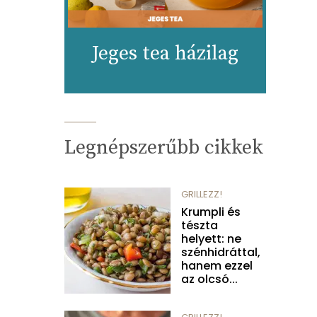
Jeges tea házilag
Legnépszerűbb cikkek
GRILLEZZ!
Krumpli és
tészta
helyett: ne
szénhidráttal,
hanem ezzel
az olcsó...