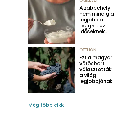
GRILLEZZ!
A zabpehely
nem mindig a
legjobb a
reggeli: az
időseknek...
OTTHON
Ezt a magyar
vörösbort
választották
a világ
legjobbjának
Még több cikk