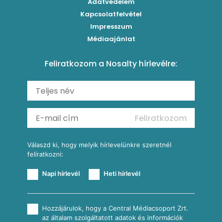
Egytálételek
Adatvédelem
Brassói
Szaftos paprikás csirke
Kapcsolatfelvétel
Kukoricás-újhagymás lepény
Levesek
Impresszum
Roston csirkemell
Sült paprikás alfredo
Kukoricás tortilla
Torták
Médiaajánlat
Amerikai palacsinta
Paprikás-juhtúrós hajtovány
Csirkés-kukoricás pite
Tésztareceptek
Feliratkozom a Nosalty hírlevélre:
Carbonara
Shakshuka
Mexikói húsleves kukorica salsával
Saláták
Ratatouille
Almás-kéksajtos kukoricasaláta
Köretek
Mexikói kukoricasaláta
Reggeli receptek
Feliratkozom
További receptkategóriák
Válaszd ki, hogy melyik hírlevelünkre szeretnél
felíratkozni:
Napi hírlevél
Heti hírlevél
Hozzájárulok, hogy a Central Médiacsoport Zrt.
az általam szolgáltatott adatok és információk