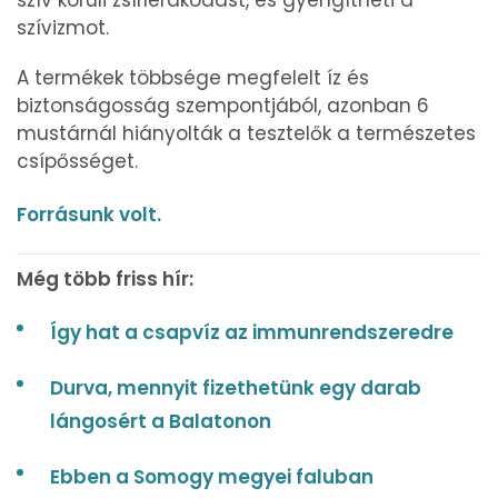
szív körüli zsírlerakódást, és gyengítheti a
szívizmot.
A termékek többsége megfelelt íz és
biztonságosság szempontjából, azonban 6
mustárnál hiányolták a tesztelők a természetes
csípősséget.
Forrásunk volt.
Még több friss hír:
Így hat a csapvíz az immunrendszeredre
Durva, mennyit fizethetünk egy darab
lángosért a Balatonon
Ebben a Somogy megyei faluban