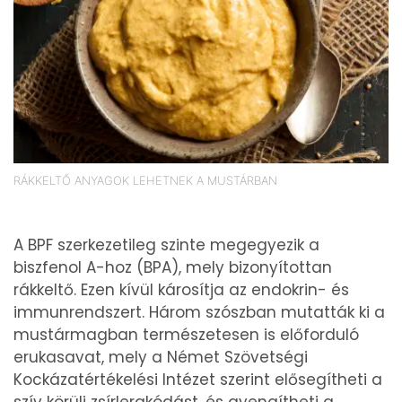
RÁKKELTŐ ANYAGOK LEHETNEK A MUSTÁRBAN
A BPF szerkezetileg szinte megegyezik a
biszfenol A-hoz (BPA), mely bizonyítottan
rákkeltő. Ezen kívül károsítja az endokrin- és
immunrendszert. Három szószban mutatták ki a
mustármagban természetesen is előforduló
erukasavat, mely a Német Szövetségi
Kockázatértékelési Intézet szerint elősegítheti a