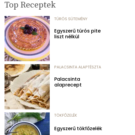
Top Receptek
TÚRÓS SÜTEMÉNY
Egyszerű túrós pite
liszt nélkül
PALACSINTA ALAPTÉSZTA
Palacsinta
alaprecept
TÖKFŐZELÉK
Egyszerű tökfőzelék