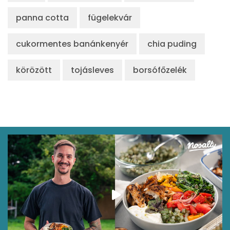
panna cotta
fügelekvár
cukormentes banánkenyér
chia puding
körözött
tojásleves
borsófőzelék