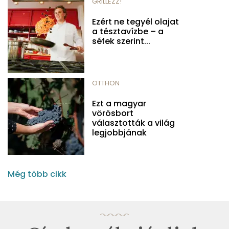
GRILLEZZ!
Ezért ne tegyél olajat
a tésztavízbe – a
séfek szerint...
OTTHON
Ezt a magyar
vörösbort
választották a világ
legjobbjának
Még több cikk