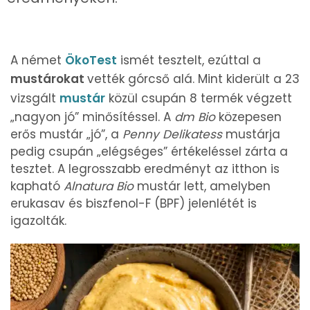
A német
ÖkoTest
ismét tesztelt, ezúttal a
mustárokat
vették górcső alá. Mint kiderült a 23
vizsgált
mustár
közül csupán 8 termék végzett
„nagyon jó” minősítéssel. A
dm Bio
közepesen
erős mustár „jó”, a
Penny Delikatess
mustárja
pedig csupán „elégséges” értékeléssel zárta a
tesztet. A legrosszabb eredményt az itthon is
kapható
Alnatura Bio
mustár lett, amelyben
erukasav és biszfenol-F (BPF) jelenlétét is
igazolták.