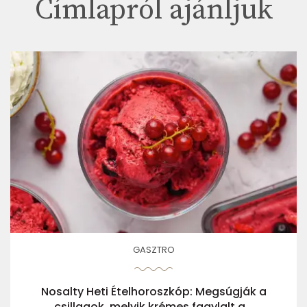
Címlapról ajánljuk
GASZTRO
Nosalty Heti Ételhoroszkóp: Megsúgják a
csillagok, melyik krémes fagylalt a...