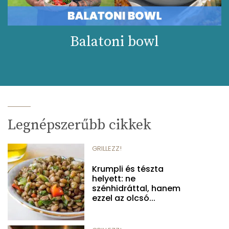
Balatoni bowl
Legnépszerűbb cikkek
GRILLEZZ!
Krumpli és tészta
helyett: ne
szénhidráttal, hanem
ezzel az olcsó...