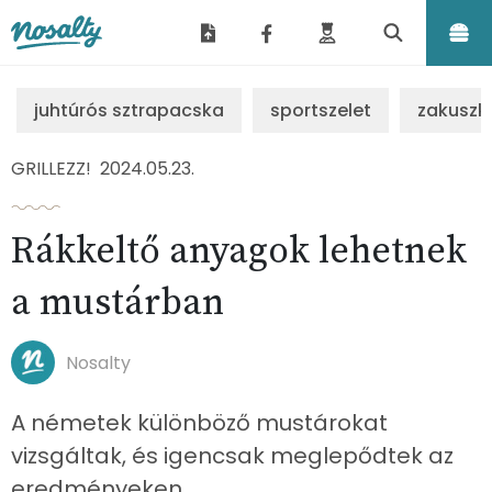
Nosalty
juhtúrós sztrapacska
sportszelet
zakuszk
GRILLEZZ!
2024.05.23.
Rákkeltő anyagok lehetnek
a mustárban
Nosalty
A németek különböző mustárokat
vizsgáltak, és igencsak meglepődtek az
eredményeken.