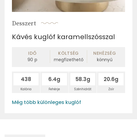
Desszert
Kávés kuglóf karamellszósszal
IDŐ
KÖLTSÉG
NEHÉZSÉG
90
p
megfizethető
könnyű
438
6.4g
58.3g
20.6g
Kalória
Fehérje
Szénhidrát
Zsír
Még több különleges kuglóf