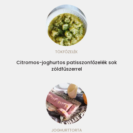
TÖKFŐZELÉK
Citromos-joghurtos patisszonfőzelék sok
zöldfűszerrel
JOGHURTTORTA