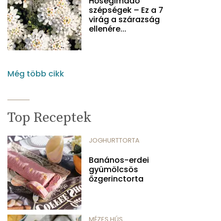
Hőségimádó
szépségek – Ez a 7
virág a szárazság
ellenére...
Még több cikk
Top Receptek
JOGHURTTORTA
Banános-erdei
gyümölcsös
őzgerinctorta
MÉZES HÚS