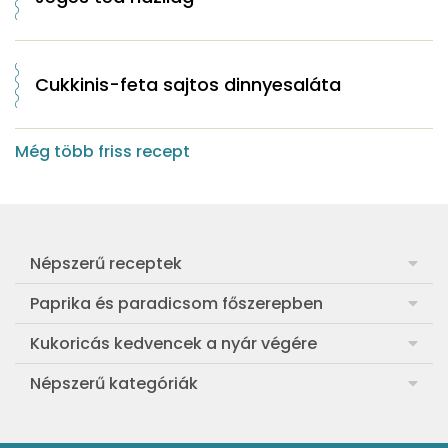
Cukkinis-feta sajtos dinnyesaláta
Még több friss recept
Népszerű receptek
Frankfurti leves
Paprika és paradicsom főszerepben
Egyszerű muffin
Pan con Tomate
Kukoricás kedvencek a nyár végére
Aranygaluska
Paradicsom és paprika eltevése télre
Legfinomabb főtt kukorica
Népszerű kategóriák
Egyszerű paradicsomleves
Mézes-mascarponés sült paradicsom
Ropogós kukoricás fritters
Ebéd receptek
Egyszerű krumplifőzelék
Paradicsomos húsgombóc