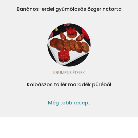
Banános-erdei gyümölcsös őzgerinctorta
KRUMPLIS ÉTELEK
Kolbászos tallér maradék püréből
Még több recept