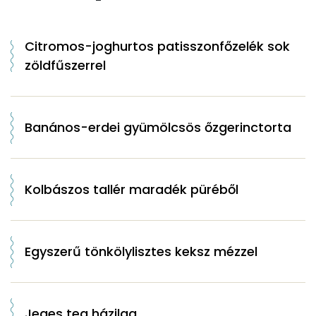
Citromos-joghurtos patisszonfőzelék sok
zöldfűszerrel
Banános-erdei gyümölcsös őzgerinctorta
Kolbászos tallér maradék püréből
Egyszerű tönkölylisztes keksz mézzel
Jeges tea házilag