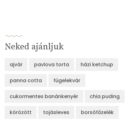
Neked ajánljuk
ajvár
pavlova torta
házi ketchup
panna cotta
fügelekvár
cukormentes banánkenyér
chia puding
körözött
tojásleves
borsófőzelék