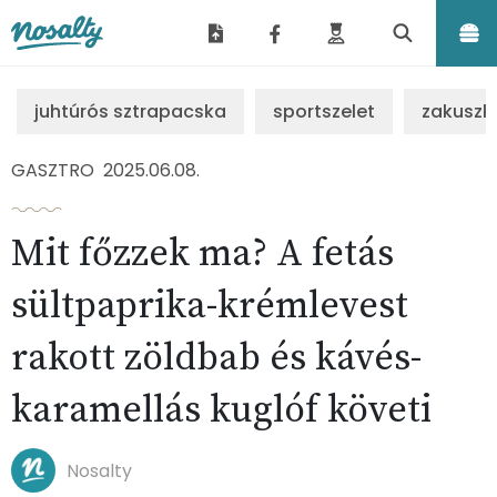
Nosalty
juhtúrós sztrapacska
sportszelet
zakuszk
GASZTRO
2025.06.08.
Mit főzzek ma? A fetás
sültpaprika-krémlevest
rakott zöldbab és kávés-
karamellás kuglóf követi
Nosalty