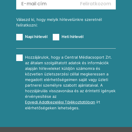
Feliratkozom
További receptkategóriák
Válaszd ki, hogy melyik hírlevelünkre szeretnél
felíratkozni:
Napi hírlevél
Heti hírlevél
Hozzájárulok, hogy a Central Médiacsoport Zrt.
az általam szolgáltatott adatok és információk
alapján hírleveleket küldjön számomra és
közvetlen üzletszerzési céllal megkeressen a
megadott elérhetőségeimen saját vagy üzleti
partnerei személyre szabott ajánlataival. A
hozzájárulás visszavonása és az érintetti igények
érvényesítése az
Egyedi Adatkezelési Tájékoztatóban
írt
elérhetőségeken lehetséges.