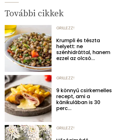
További cikkek
GRILLEZZ!
Krumpli és tészta
helyett: ne
szénhidráttal, hanem
ezzel az olcsó...
GRILLEZZ!
9 könnyű csirkemelles
recept, ami a
kánikulában is 30
perc...
GRILLEZZ!