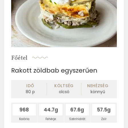
Főétel
Rakott zöldbab egyszerűen
IDŐ
KÖLTSÉG
NEHÉZSÉG
80
p
olcsó
könnyű
968
44.7g
67.6g
57.5g
Kalória
Fehérje
Szénhidrát
Zsír