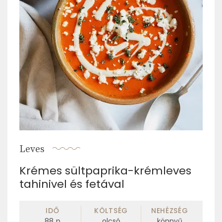
Leves
Krémes sültpaprika-krémleves
tahinivel és fetával
IDŐ
KÖLTSÉG
NEHÉZSÉG
88
p
olcsó
könnyű