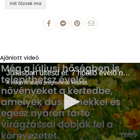
mit főzzek ma
Ajánlott videó
Júliusban ültesd el: 7 hőálló évelő növény a színes és buja kertért
A videó AI alapú programmal készült.