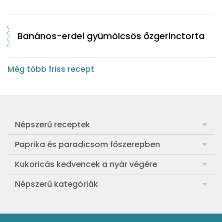
Banános-erdei gyümölcsös őzgerinctorta
Még több friss recept
Népszerű receptek
Frankfurti leves
Paprika és paradicsom főszerepben
Egyszerű muffin
Pan con Tomate
Kukoricás kedvencek a nyár végére
Aranygaluska
Paradicsom és paprika eltevése télre
Legfinomabb főtt kukorica
Népszerű kategóriák
Egyszerű paradicsomleves
Mézes-mascarponés sült paradicsom
Ropogós kukoricás fritters
Ebéd receptek
Egyszerű krumplifőzelék
Paradicsomos húsgombóc
Bang bang kukorica
Aprósütemények