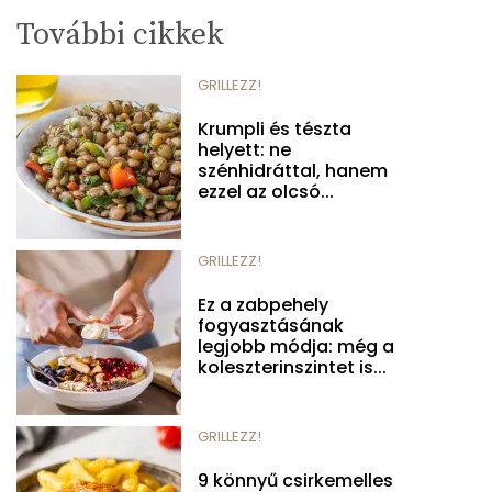
További cikkek
GRILLEZZ!
Krumpli és tészta
helyett: ne
szénhidráttal, hanem
ezzel az olcsó...
GRILLEZZ!
Ez a zabpehely
fogyasztásának
legjobb módja: még a
koleszterinszintet is...
GRILLEZZ!
9 könnyű csirkemelles