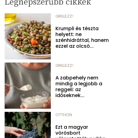
Legnépszerűbb cikkek
GRILLEZZ!
Krumpli és tészta
helyett: ne
szénhidráttal, hanem
ezzel az olcsó...
GRILLEZZ!
A zabpehely nem
mindig a legjobb a
reggeli: az
időseknek...
OTTHON
Ezt a magyar
vörösbort