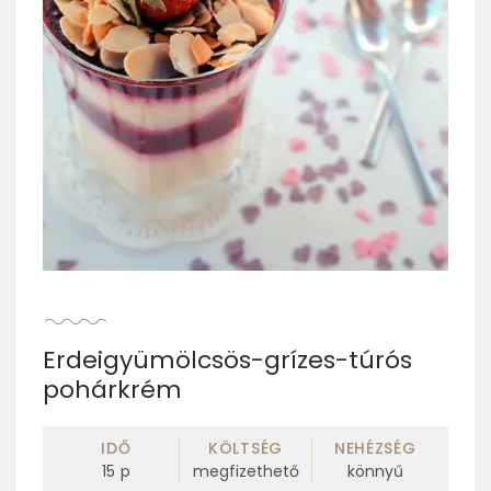
Erdeigyümölcsös-grízes-túrós
pohárkrém
IDŐ
KÖLTSÉG
NEHÉZSÉG
15
p
megfizethető
könnyű