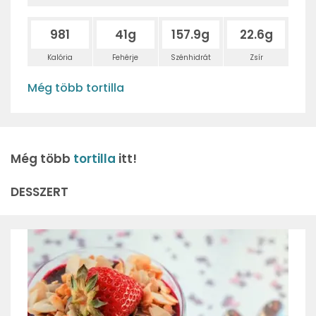
981
41g
157.9g
22.6g
Kalória
Fehérje
Szénhidrát
Zsír
Még több tortilla
Még több
tortilla
itt!
DESSZERT