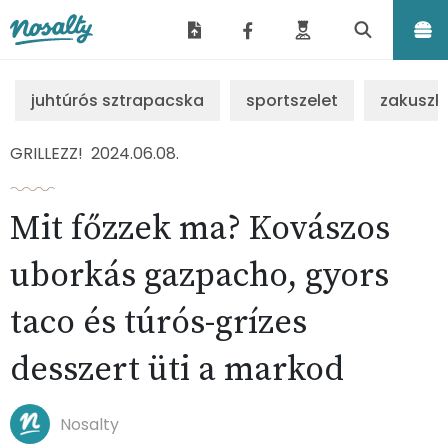
Nosalty
juhtúrós sztrapacska
sportszelet
zakuszk
GRILLEZZ!
2024.06.08.
Mit főzzek ma? Kovászos
uborkás gazpacho, gyors
taco és túrós-grízes
desszert üti a markod
Nosalty