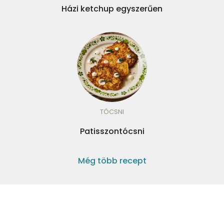
Házi ketchup egyszerűen
TÓCSNI
Patisszontócsni
Még több recept