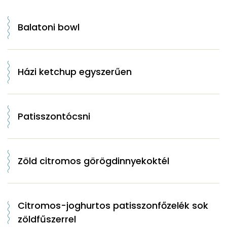
Balatoni bowl
Házi ketchup egyszerűen
Patisszontócsni
Zöld citromos görögdinnyekoktél
Citromos-joghurtos patisszonfőzelék sok
zöldfűszerrel