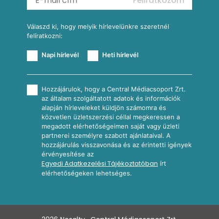
Feliratkozom
További receptkategóriák
Válaszd ki, hogy melyik hírlevelünkre szeretnél
felíratkozni:
Napi hírlevél
Heti hírlevél
Hozzájárulok, hogy a Central Médiacsoport Zrt.
az általam szolgáltatott adatok és információk
alapján hírleveleket küldjön számomra és
közvetlen üzletszerzési céllal megkeressen a
megadott elérhetőségeimen saját vagy üzleti
partnerei személyre szabott ajánlataival. A
hozzájárulás visszavonása és az érintetti igények
érvényesítése az
Egyedi Adatkezelési Tájékoztatóban
írt
elérhetőségeken lehetséges.