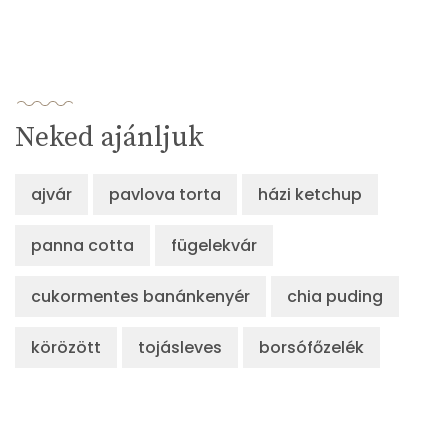
Neked ajánljuk
ajvár
pavlova torta
házi ketchup
panna cotta
fügelekvár
cukormentes banánkenyér
chia puding
körözött
tojásleves
borsófőzelék