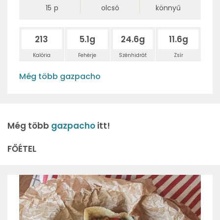
15
p
olcsó
könnyű
213
5.1g
24.6g
11.6g
Kalória
Fehérje
Szénhidrát
Zsír
Még több gazpacho
Még több
gazpacho
itt!
FŐÉTEL