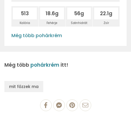
513
18.6g
56g
22.1g
Kalória
Fehérje
Szénhidrát
Zsír
Még több pohárkrém
Még több
pohárkrém
itt!
mit főzzek ma