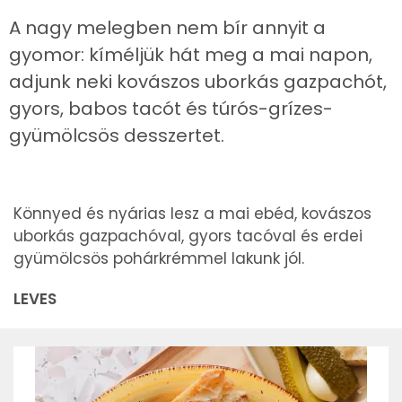
A nagy melegben nem bír annyit a
gyomor: kíméljük hát meg a mai napon,
adjunk neki kovászos uborkás gazpachót,
gyors, babos tacót és túrós-grízes-
gyümölcsös desszertet.
Könnyed és nyárias lesz a mai ebéd, kovászos
uborkás gazpachóval, gyors tacóval és erdei
gyümölcsös pohárkrémmel lakunk jól.
LEVES