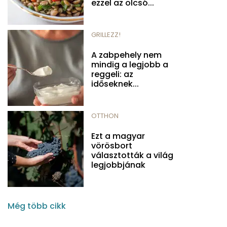
ezzel az olcsó...
GRILLEZZ!
A zabpehely nem
mindig a legjobb a
reggeli: az
időseknek...
OTTHON
Ezt a magyar
vörösbort
választották a világ
legjobbjának
Még több cikk