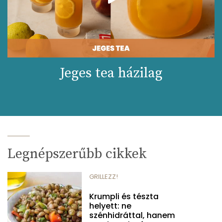
Jeges tea házilag
Legnépszerűbb cikkek
GRILLEZZ!
Krumpli és tészta
helyett: ne
szénhidráttal, hanem