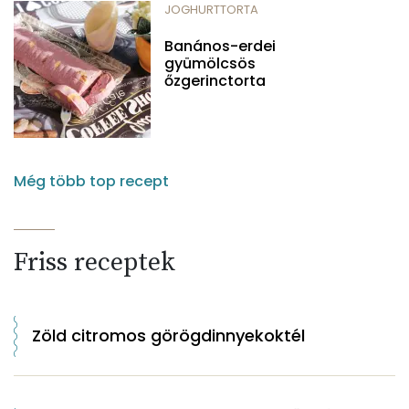
JOGHURTTORTA
Banános-erdei
gyümölcsös
őzgerinctorta
Még több top recept
Friss receptek
Zöld citromos görögdinnyekoktél