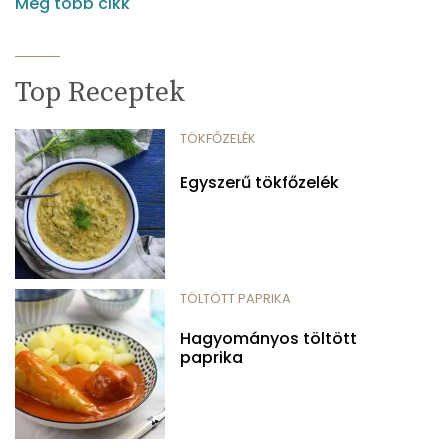
Még több cikk
Top Receptek
TÖKFŐZELÉK
Egyszerű tökfőzelék
TÖLTÖTT PAPRIKA
Hagyományos töltött
paprika