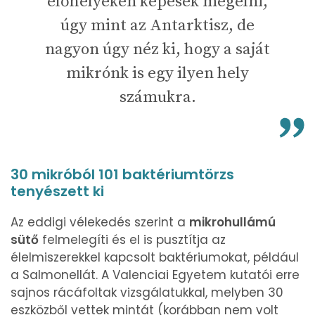
élőhelyeken képesek megélni,
úgy mint az Antarktisz, de
nagyon úgy néz ki, hogy a saját
mikrónk is egy ilyen hely
számukra.
30 mikróból 101 baktériumtörzs
tenyészett ki
Az eddigi vélekedés szerint a
mikrohullámú
sütő
felmelegíti és el is pusztítja az
élelmiszerekkel kapcsolt baktériumokat, például
a Salmonellát. A Valenciai Egyetem kutatói erre
sajnos rácáfoltak vizsgálatukkal, melyben 30
eszközből vettek mintát (korábban nem volt