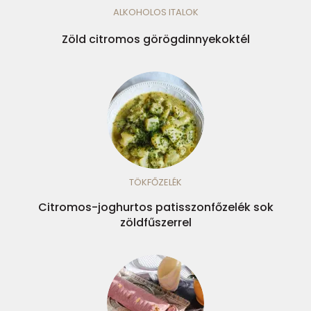
ALKOHOLOS ITALOK
Zöld citromos görögdinnyekoktél
TÖKFŐZELÉK
Citromos-joghurtos patisszonfőzelék sok
zöldfűszerrel