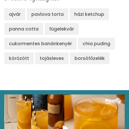
ajvár
pavlova torta
házi ketchup
panna cotta
fügelekvár
cukormentes banánkenyér
chia puding
körözött
tojásleves
borsófőzelék