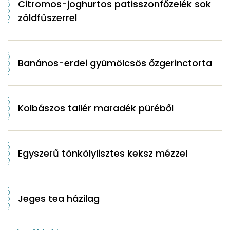
Citromos-joghurtos patisszonfőzelék sok
zöldfűszerrel
Banános-erdei gyümölcsös őzgerinctorta
Kolbászos tallér maradék püréből
Egyszerű tönkölylisztes keksz mézzel
Jeges tea házilag