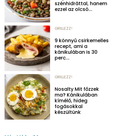
szénhidráttal, hanem
ezzel az olcsó...
GRILLEZZ!
9 könnyű csirkemelles
recept, ami a
kánikulában is 30
perc...
GRILLEZZ!
Nosalty Mit főzzek
ma? Kánikulában
kímélő, hideg
fogásokkal
készültünk