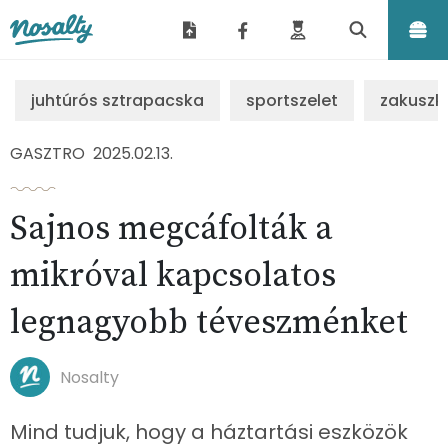
Nosalty
juhtúrós sztrapacska
sportszelet
zakuszk
GASZTRO
2025.02.13.
Sajnos megcáfolták a
mikróval kapcsolatos
legnagyobb téveszménket
Nosalty
Mind tudjuk, hogy a háztartási eszközök