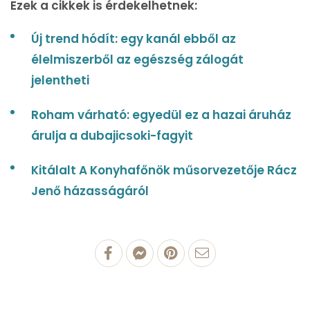
Ezek a cikkek is érdekelhetnek:
Új trend hódít: egy kanál ebből az
élelmiszerből az egészség zálogát
jelentheti
Roham várható: egyedül ez a hazai áruház
árulja a dubajicsoki-fagyit
Kitálalt A Konyhafőnök műsorvezetője Rácz
Jenő házasságáról