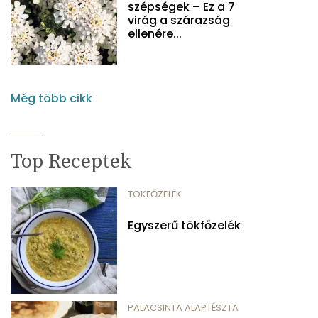
szépségek – Ez a 7
virág a szárazság
ellenére...
Még több cikk
Top Receptek
TÖKFŐZELÉK
Egyszerű tökfőzelék
PALACSINTA ALAPTÉSZTA