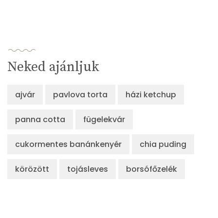
Neked ajánljuk
ajvár
pavlova torta
házi ketchup
panna cotta
fügelekvár
cukormentes banánkenyér
chia puding
körözött
tojásleves
borsófőzelék