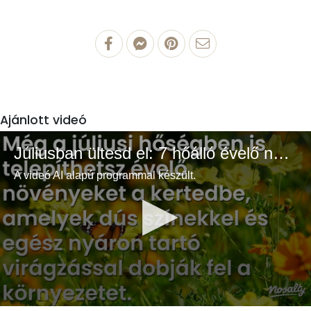
Ajánlott videó
Júliusban ültesd el: 7 hőálló évelő növény a színes és buja kertért
A videó AI alapú programmal készült.
0