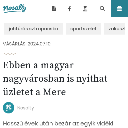
Nosalty
juhtúrós sztrapacska
sportszelet
zakuszk
VÁSÁRLÁS
2024.07.10.
Ebben a magyar
nagyvárosban is nyithat
üzletet a Mere
Nosalty
Hosszú évek után bezár az egyik vidéki