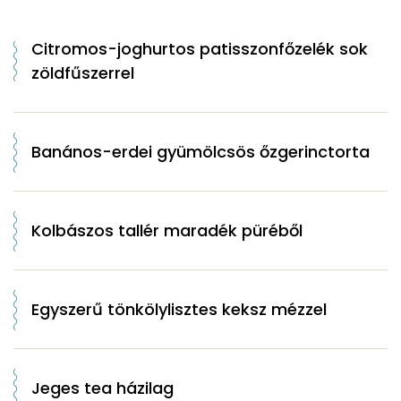
Citromos-joghurtos patisszonfőzelék sok
zöldfűszerrel
Banános-erdei gyümölcsös őzgerinctorta
Kolbászos tallér maradék püréből
Egyszerű tönkölylisztes keksz mézzel
Jeges tea házilag