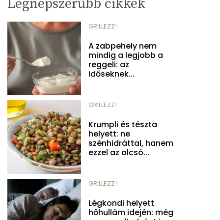
Legnépszerűbb cikkek
GRILLEZZ!
A zabpehely nem
mindig a legjobb a
reggeli: az
időseknek...
GRILLEZZ!
Krumpli és tészta
helyett: ne
szénhidráttal, hanem
ezzel az olcsó...
GRILLEZZ!
Légkondi helyett
hőhullám idején: még