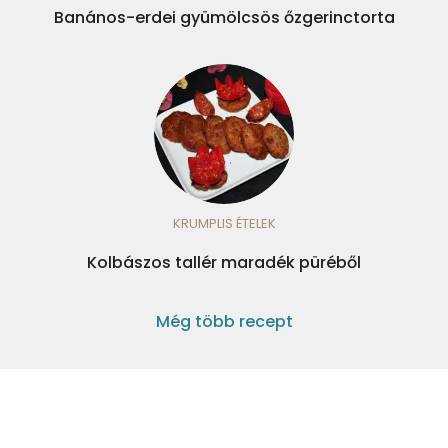
Banános-erdei gyümölcsös őzgerinctorta
KRUMPLIS ÉTELEK
Kolbászos tallér maradék püréből
Még több recept