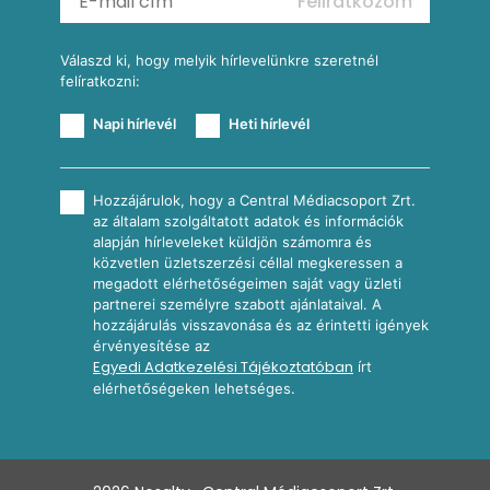
Feliratkozom
További receptkategóriák
Válaszd ki, hogy melyik hírlevelünkre szeretnél
felíratkozni:
Napi hírlevél
Heti hírlevél
Hozzájárulok, hogy a Central Médiacsoport Zrt.
az általam szolgáltatott adatok és információk
alapján hírleveleket küldjön számomra és
közvetlen üzletszerzési céllal megkeressen a
megadott elérhetőségeimen saját vagy üzleti
partnerei személyre szabott ajánlataival. A
hozzájárulás visszavonása és az érintetti igények
érvényesítése az
Egyedi Adatkezelési Tájékoztatóban
írt
elérhetőségeken lehetséges.