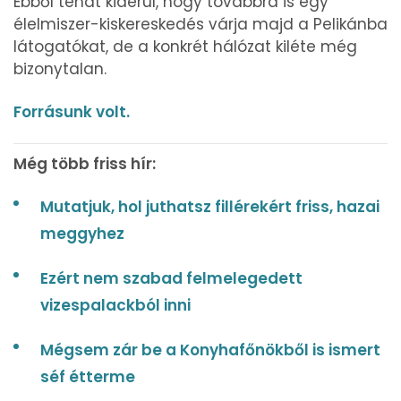
Ebből tehát kiderül, hogy továbbra is egy
élelmiszer-kiskereskedés várja majd a Pelikánba
látogatókat, de a konkrét hálózat kiléte még
bizonytalan.
Forrásunk volt.
Még több friss hír:
Mutatjuk, hol juthatsz fillérekért friss, hazai
meggyhez
Ezért nem szabad felmelegedett
vizespalackból inni
Mégsem zár be a Konyhafőnökből is ismert
séf étterme