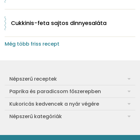
Cukkinis-feta sajtos dinnyesaláta
Még több friss recept
Népszerű receptek
Frankfurti leves
Paprika és paradicsom főszerepben
Egyszerű muffin
Pan con Tomate
Kukoricás kedvencek a nyár végére
Aranygaluska
Paradicsom és paprika eltevése télre
Legfinomabb főtt kukorica
Népszerű kategóriák
Egyszerű paradicsomleves
Mézes-mascarponés sült paradicsom
Ropogós kukoricás fritters
Ebéd receptek
Egyszerű krumplifőzelék
Paradicsomos húsgombóc
Bang bang kukorica
Aprósütemények