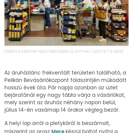
EBBEN A MAGYAR NAGYVÁROSBAN IS NYITHAT ÜZLETET A MERE
Az áruházlánc frekventált területen található, a
Pelikán Bevásárlóközpont földszintjén működött
hosszú évek óta. Pár napja azonban az üzlet
bejáratánál egy nagy tábla várja a vásárlókat,
mely szerint az áruház néhány napon belül,
július 14-én vasárnap 14 órakor végleg bezár.
A helyi lap arról a pletykáról is beszámolt,
miszerint az orosz
Mere
készül boltot nyitni a