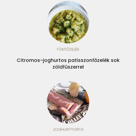
TÖKFŐZELÉK
Citromos-joghurtos patisszonfőzelék sok
zöldfűszerrel
JOGHURTTORTA