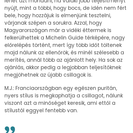
lehet azt mondani, ha valaki jobb teljesítményt
nyújt, mint a többi, hogy bocs, de idén nem fért
bele, hogy hozzájuk is elmenjünk tesztelni,
várjanak szépen a sorukra. Azzal, hogy
Magyarországon már a vidéki éttermek is
felkerülhettek a Michelin Guide térképére, nagy
előrelépés történt, mert így több időt töltenek
majd nálunk az ellenőrök, és minél szélesebb a
merítés, annál több az ajánlott hely. Ha sok az
ajánlás, akkor pedig a legjobban teljesítőknek
megjöhetnek az újabb csillagok is.
M.J.: Franciaországban egy egészen puritán,
nyers stílus is megkaphatja a csillagot, nálunk
viszont azt a minőséget keresik, ami ettől a
stílustól eggyel fentebb van.