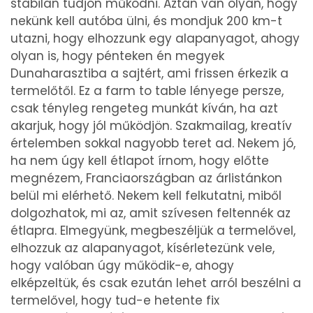
stabilan tudjon működni. Aztán van olyan, hogy
nekünk kell autóba ülni, és mondjuk 200 km-t
utazni, hogy elhozzunk egy alapanyagot, ahogy
olyan is, hogy pénteken én megyek
Dunaharasztiba a sajtért, ami frissen érkezik a
termelőtől. Ez a farm to table lényege persze,
csak tényleg rengeteg munkát kíván, ha azt
akarjuk, hogy jól működjön. Szakmailag, kreatív
értelemben sokkal nagyobb teret ad. Nekem jó,
ha nem úgy kell étlapot írnom, hogy előtte
megnézem, Franciaországban az árlistánkon
belül mi elérhető. Nekem kell felkutatni, miből
dolgozhatok, mi az, amit szívesen feltennék az
étlapra. Elmegyünk, megbeszéljük a termelővel,
elhozzuk az alapanyagot, kísérletezünk vele,
hogy valóban úgy működik-e, ahogy
elképzeltük, és csak ezután lehet arról beszélni a
termelővel, hogy tud-e hetente fix