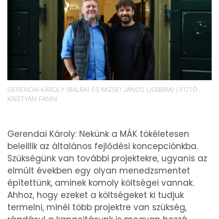
GERENDAI KÁROLY (BALRA) ÉS MIZSEI JÁNOS (JOBBRA) / FOTÓ:
KRISTYÁN FANNI
Gerendai Károly: Nekünk a MÁK tökéletesen
beleillik az általános fejlődési koncepciónkba.
Szükségünk van további projektekre, ugyanis az
elmúlt években egy olyan menedzsmentet
építettünk, aminek komoly költségei vannak.
Ahhoz, hogy ezeket a költségeket ki tudjuk
termelni, minél több projektre van szükség,