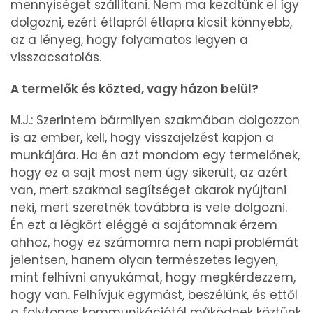
mennyiséget szállítani. Nem ma kezdtünk el így
dolgozni, ezért étlapról étlapra kicsit könnyebb,
az a lényeg, hogy folyamatos legyen a
visszacsatolás.
A termelők és közted, vagy házon belül?
M.J.: Szerintem bármilyen szakmában dolgozzon
is az ember, kell, hogy visszajelzést kapjon a
munkájára. Ha én azt mondom egy termelőnek,
hogy ez a sajt most nem úgy sikerült, az azért
van, mert szakmai segítséget akarok nyújtani
neki, mert szeretnék továbbra is vele dolgozni.
Én ezt a légkört eléggé a sajátomnak érzem
ahhoz, hogy ez számomra nem napi problémát
jelentsen, hanem olyan természetes legyen,
mint felhívni anyukámat, hogy megkérdezzem,
hogy van. Felhívjuk egymást, beszélünk, és ettől
a folytonos kommunikációtól működnek köztünk