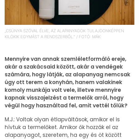
„CSÚNYA SZÓVAL ÉLVE, AZ ALAPANYAGOK TULAJDONKÉPPEN
KILÖKIK EGYMÁST A RENDSZERBŐL." / FOTÓ: MÁK
Mennyire van annak szemléletformáló ereje,
akár a szakácsaid között, akár a vendégek
számára, hogy látják, az alapanyag nemcsak
úgy ott terem a konyhán, hanem valakinek
komoly munkája volt vele, illetve mennyire
kapnak visszajelzést a termelők arról, hogy
végül hogy használtad fel, amit vettél tőlük?
M.J.: Voltak olyan étlapváltások, amikor el is
hívtuk a termelőket. Amikor ők hozzák el az
alapanyagot, szeretem, ha egy és öt között