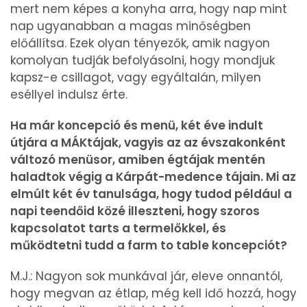
mert nem képes a konyha arra, hogy nap mint
nap ugyanabban a magas minőségben
előállítsa. Ezek olyan tényezők, amik nagyon
komolyan tudják befolyásolni, hogy mondjuk
kapsz-e csillagot, vagy egyáltalán, milyen
eséllyel indulsz érte.
Ha már koncepció és menü, két éve indult
útjára a MÁKtájak, vagyis az az évszakonként
változó menüsor, amiben égtájak mentén
haladtok végig a Kárpát-medence tájain. Mi az
elmúlt két év tanulsága, hogy tudod például a
napi teendőid közé illeszteni, hogy szoros
kapcsolatot tarts a termelőkkel, és
működtetni tudd a farm to table koncepciót?
M.J.: Nagyon sok munkával jár, eleve onnantól,
hogy megvan az étlap, még kell idő hozzá, hogy