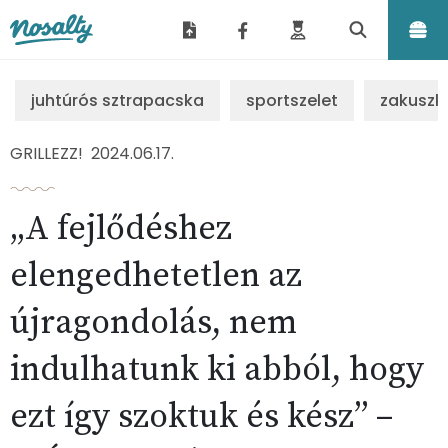
Nosalty
juhtúrós sztrapacska
sportszelet
zakuszk
GRILLEZZ!
2024.06.17.
„A fejlődéshez
elengedhetetlen az
újragondolás, nem
indulhatunk ki abból, hogy
ezt így szoktuk és kész” –