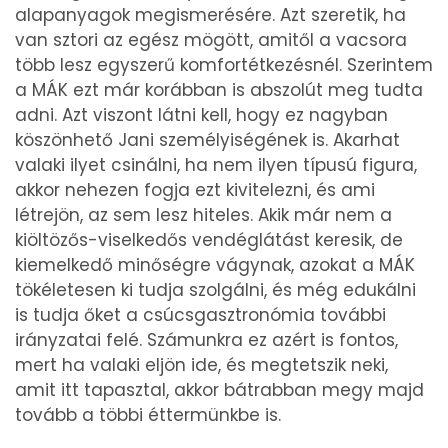
alapanyagok megismerésére. Azt szeretik, ha
van sztori az egész mögött, amitől a vacsora
több lesz egyszerű komfortétkezésnél. Szerintem
a MÁK ezt már korábban is abszolút meg tudta
adni. Azt viszont látni kell, hogy ez nagyban
köszönhető Jani személyiségének is. Akarhat
valaki ilyet csinálni, ha nem ilyen típusú figura,
akkor nehezen fogja ezt kivitelezni, és ami
létrejön, az sem lesz hiteles. Akik már nem a
kiöltözős-viselkedős vendéglátást keresik, de
kiemelkedő minőségre vágynak, azokat a MÁK
tökéletesen ki tudja szolgálni, és még edukálni
is tudja őket a csúcsgasztronómia további
irányzatai felé. Számunkra ez azért is fontos,
mert ha valaki eljön ide, és megtetszik neki,
amit itt tapasztal, akkor bátrabban megy majd
tovább a többi éttermünkbe is.