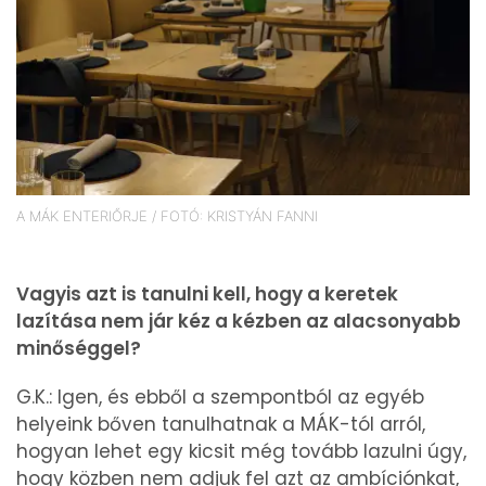
A MÁK ENTERIŐRJE / FOTÓ: KRISTYÁN FANNI
Vagyis azt is tanulni kell, hogy a keretek
lazítása nem jár kéz a kézben az alacsonyabb
minőséggel?
G.K.: Igen, és ebből a szempontból az egyéb
helyeink bőven tanulhatnak a MÁK-tól arról,
hogyan lehet egy kicsit még tovább lazulni úgy,
hogy közben nem adjuk fel azt az ambíciónkat,