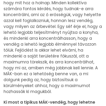
hogy mit hoz a holnap. Minden kollektíva
számára fontos kérdés, hogy tudnak-e arra
koncentrálni, ami az ő erősségük, vagy helyette
azzal kell foglalkozniuk, honnan lesz vendég,
vagy milyen az árbevétel. Egy séf érje el, hogy a
lehető legjobb teljesítményt nyújtsa a konyha,
és mindenki arra koncentrálhasson, hogy a
vendég a lehető legjobb élménnyel távozzon
tőlük. Fejlődést is akkor lehet elvárni, ha
mindenki a saját területére fókuszál, ott a
maximumra törekszik, és arra koncentrálhat,
hogy mi az, amiben még jobbnak kell lennie. A
MÁK-ban ez a lehetőség benne van, a mi
dolgunk pedig az, hogy biztosítsuk a
körülményeket ahhoz, hogy a maximumot
hozhassák ki magukból.
Ki most a tipikus MÁK-vendég, hogy lehetne