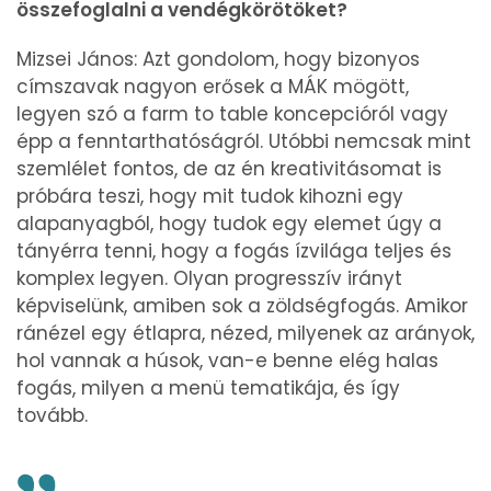
összefoglalni a vendégkörötöket?
Mizsei János: Azt gondolom, hogy bizonyos
címszavak nagyon erősek a MÁK mögött,
legyen szó a farm to table koncepcióról vagy
épp a fenntarthatóságról. Utóbbi nemcsak mint
szemlélet fontos, de az én kreativitásomat is
próbára teszi, hogy mit tudok kihozni egy
alapanyagból, hogy tudok egy elemet úgy a
tányérra tenni, hogy a fogás ízvilága teljes és
komplex legyen. Olyan progresszív irányt
képviselünk, amiben sok a zöldségfogás. Amikor
ránézel egy étlapra, nézed, milyenek az arányok,
hol vannak a húsok, van-e benne elég halas
fogás, milyen a menü tematikája, és így
tovább.