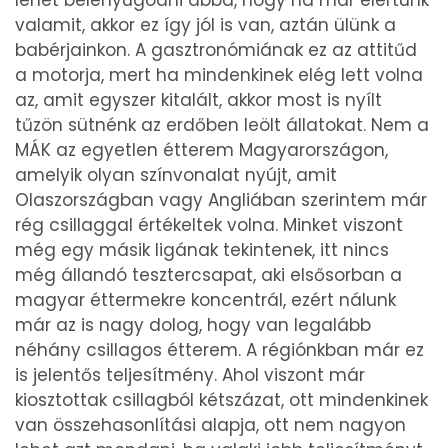
lehet belenyugodni abba, hogy ha már elértünk
valamit, akkor ez így jól is van, aztán ülünk a
babérjainkon. A gasztronómiának ez az attitűd
a motorja, mert ha mindenkinek elég lett volna
az, amit egyszer kitalált, akkor most is nyílt
tűzön sütnénk az erdőben leölt állatokat. Nem a
MÁK az egyetlen étterem Magyarországon,
amelyik olyan színvonalat nyújt, amit
Olaszországban vagy Angliában szerintem már
rég csillaggal értékeltek volna. Minket viszont
még egy másik ligának tekintenek, itt nincs
még állandó tesztercsapat, aki elsősorban a
magyar éttermekre koncentrál, ezért nálunk
már az is nagy dolog, hogy van legalább
néhány csillagos étterem. A régiónkban már ez
is jelentős teljesítmény. Ahol viszont már
kiosztottak csillagból kétszázat, ott mindenkinek
van összehasonlítási alapja, ott nem nagyon