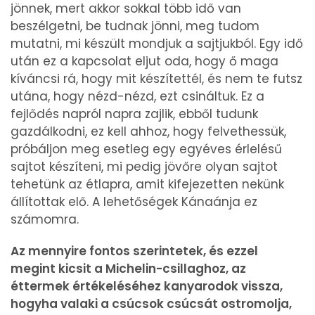
jönnek, mert akkor sokkal több idő van
beszélgetni, be tudnak jönni, meg tudom
mutatni, mi készült mondjuk a sajtjukból. Egy idő
után ez a kapcsolat eljut oda, hogy ő maga
kíváncsi rá, hogy mit készítettél, és nem te futsz
utána, hogy nézd-nézd, ezt csináltuk. Ez a
fejlődés napról napra zajlik, ebből tudunk
gazdálkodni, ez kell ahhoz, hogy felvethessük,
próbáljon meg esetleg egy egyéves érlelésű
sajtot készíteni, mi pedig jövőre olyan sajtot
tehetünk az étlapra, amit kifejezetten nekünk
állítottak elő. A lehetőségek Kánaánja ez
számomra.
Az mennyire fontos szerintetek, és ezzel
megint kicsit a Michelin-csillaghoz, az
éttermek értékeléséhez kanyarodok vissza,
hogyha valaki a csúcsok csúcsát ostromolja,