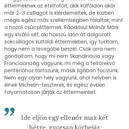
éttermeknek az ételfotóit, akik külföldön akár
már 2-3 csillagot is kiérdemeltek, de közben
mégis egész más szellemiségben tálaltak, mint
a hazai csúcséttermek. Ráadásul Molnár Márk
egy kiváló séf, aki hosszú időn át dolgozott
sokcsillagos külföldi éttermekben, így tudtam,
hogy nem a levegőbe beszél. Csak arra nem
gondoltam, hogy mi nem Skandinávia vagy
Franciaország vagyunk, mi még a feltörekvő
perifériához tartozunk, másik ligában focizunk.
Nem egy olyan hely vagyunk, ahol helyben is
élnek Michelin-teszterek, és egész évben
folyamatosan járják az éttermeinket.
Ide eljön egy ellenőr max két
hétre, gyorsan körbejár