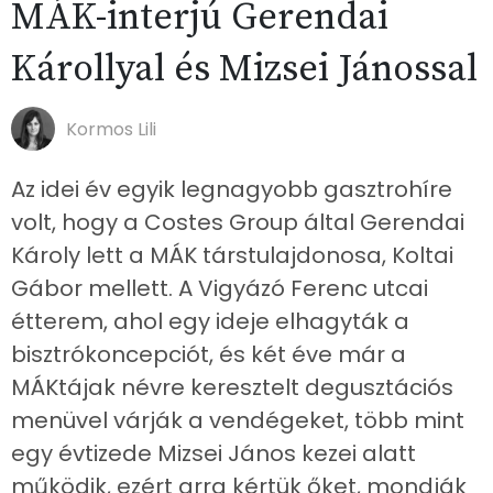
MÁK-interjú Gerendai
Károllyal és Mizsei Jánossal
Kormos Lili
Az idei év egyik legnagyobb gasztrohíre
volt, hogy a Costes Group által Gerendai
Károly lett a MÁK társtulajdonosa, Koltai
Gábor mellett. A Vigyázó Ferenc utcai
étterem, ahol egy ideje elhagyták a
bisztrókoncepciót, és két éve már a
MÁKtájak névre keresztelt degusztációs
menüvel várják a vendégeket, több mint
egy évtizede Mizsei János kezei alatt
működik, ezért arra kértük őket, mondják