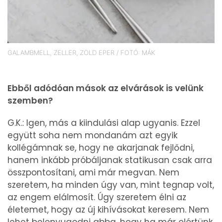
GALAMBMELL, ZELLER, ZÖLD EPER / FOTÓ: MÁK
Ebből adódóan mások az elvárások is velünk
szemben?
G.K.: Igen, más a kiindulási alap ugyanis. Ezzel
együtt soha nem mondanám azt egyik
kollégámnak se, hogy ne akarjanak fejlődni,
hanem inkább próbáljanak statikusan csak arra
összpontosítani, ami már megvan. Nem
szeretem, ha minden úgy van, mint tegnap volt,
az engem elálmosít. Úgy szeretem élni az
életemet, hogy az új kihívásokat keresem. Nem