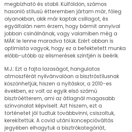
megbízható és stabil. Külföldön, számos
hasonló stílusú étteremben jártam már, főleg
olyanokban, akik már kaptak csillagot, és
egyáltalán nem érzem, hogy bármit annyival
jobban csinálnának, vagy valamiben még a
MÁK le lenne maradva tőlük. Ezért abban is
optimista vagyok, hogy ez a befektetett munka
előbb-utóbb az elismerések szintjén is beérik.
M.J.: Ezt a fajta lazaságot, hangulatos
atmoszférát nyilvánvalóan a bisztróstílusnak
köszönhetjük, hiszen a nyitáskor, a 2010-es
években, ez volt az egyik első számú
bisztróétterem, ami az átlagnál magasabb
színvonalat képviselt. Azt hiszem, ezt a
történetet jól tudtuk továbbvinni, csiszoltuk,
kerekítettük. A covid utáni koncepcióváltás
jegyében elhagytuk a bisztrókategóriát,