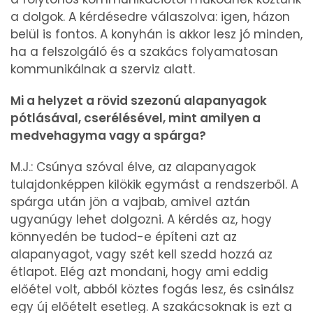
a dolgok. A kérdésedre válaszolva: igen, házon
belül is fontos. A konyhán is akkor lesz jó minden,
ha a felszolgáló és a szakács folyamatosan
kommunikálnak a szerviz alatt.
Mi a helyzet a rövid szezonú alapanyagok
pótlásával, cserélésével, mint amilyen a
medvehagyma vagy a spárga?
M.J.: Csúnya szóval élve, az alapanyagok
tulajdonképpen kilökik egymást a rendszerből. A
spárga után jön a vajbab, amivel aztán
ugyanúgy lehet dolgozni. A kérdés az, hogy
könnyedén be tudod-e építeni azt az
alapanyagot, vagy szét kell szedd hozzá az
étlapot. Elég azt mondani, hogy ami eddig
előétel volt, abból köztes fogás lesz, és csinálsz
egy új előételt esetleg. A szakácsoknak is ezt a