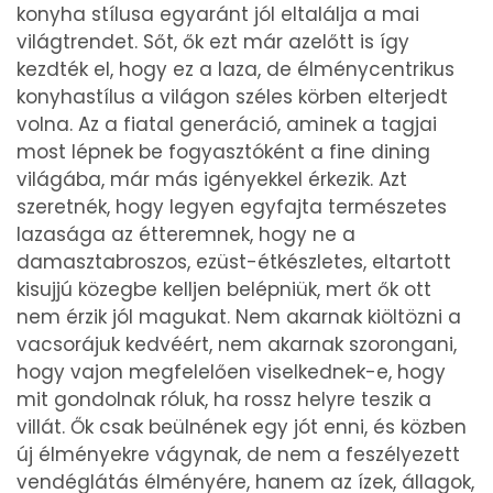
konyha stílusa egyaránt jól eltalálja a mai
világtrendet. Sőt, ők ezt már azelőtt is így
kezdték el, hogy ez a laza, de élménycentrikus
konyhastílus a világon széles körben elterjedt
volna. Az a fiatal generáció, aminek a tagjai
most lépnek be fogyasztóként a fine dining
világába, már más igényekkel érkezik. Azt
szeretnék, hogy legyen egyfajta természetes
lazasága az étteremnek, hogy ne a
damasztabroszos, ezüst-étkészletes, eltartott
kisujjú közegbe kelljen belépniük, mert ők ott
nem érzik jól magukat. Nem akarnak kiöltözni a
vacsorájuk kedvéért, nem akarnak szorongani,
hogy vajon megfelelően viselkednek-e, hogy
mit gondolnak róluk, ha rossz helyre teszik a
villát. Ők csak beülnének egy jót enni, és közben
új élményekre vágynak, de nem a feszélyezett
vendéglátás élményére, hanem az ízek, állagok,