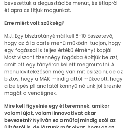
bevezettük a degusztációs menüt, és étlapról
étlapra csitítjuk magunkat.
Erre miért volt szükség?
M.J.: Egy bisztrótányérnál kell 8-10 összetevő,
hogy az à la carte menü működni tudjon, hogy
egy fogással is teljes értékű élményt kapjál.
Most viszont tizennégy fogásba építjük be azt,
amit ott egy tányéron kellett megmutatni. A
menü kivitelezésén még van mit csiszolni, de az
biztos, hogy a MÁK mindig attól működött, hogy
a belépés pillanatától könnyű nálunk jól éreznie
magát a vendégnek.
Mire kell figyelnie egy étteremnek, amikor
valami újat, valami innovatívat akar
bevezetni? Nyilván ez a műfaj mindig szól az
újításról is, de láttunk már olyat, hogy az az