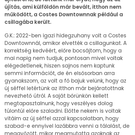
újítás, ami külföldön már bevált, itthon nem
működött, a Costes Downtownnak például a
csillagába került.
G.K.: 2022-ben igazi hidegzuhany volt a Costes
Downtownnál, amikor elvették a csillagunkat. A
korrektség kedvéért, előre bocsájtom, hogy a
mai napig nem tudjuk, pontosan mivel voltak
elégedetlenek, hiszen sajnos nem kaptunk
semmi információt, de én elsősorban arra
gyanakszom, az volt a fő bajuk velünk, hogy az
új séffel letértünk az itthon már bejáratottnak
nevezhető útról. A saját bőrünkön kellett
megtapasztalnunk, hogy veszélyes dolog
túlontúl előre szaladni. Előtte nekem is voltak
vitáim az új séffel azzal kapcsolatban, hogy
szabad-e ennyivel lazábbra venni a tálalást, de
meggyőzött, mikor megmutatta azoknak az