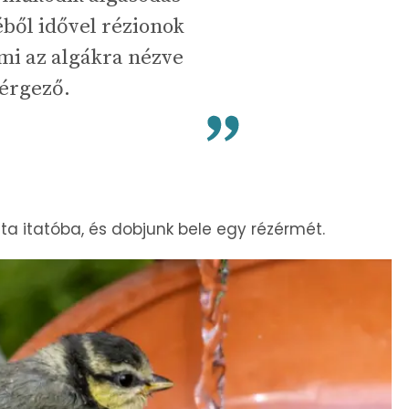
ből idővel rézionok
ami az algákra nézve
érgező.
zta itatóba, és dobjunk bele egy rézérmét.