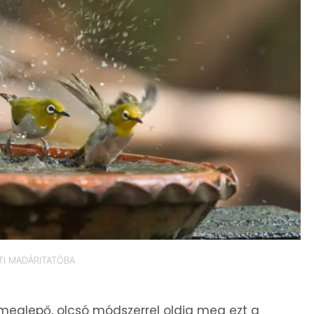
TI MADÁRITATÓBA
 meglepő, olcsó módszerrel oldja meg ezt a