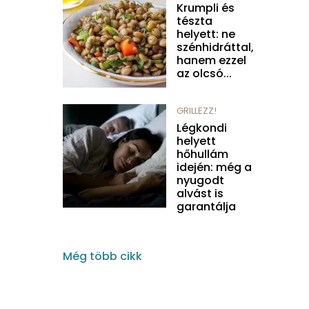
Krumpli és
tészta
helyett: ne
szénhidráttal,
hanem ezzel
az olcsó...
GRILLEZZ!
Légkondi
helyett
hőhullám
idején: még a
nyugodt
alvást is
garantálja
Még több cikk