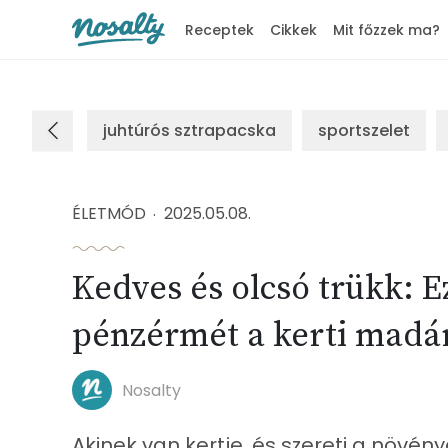
Receptek
Cikkek
Mit főzzek ma?
Nosalty
juhtúrós sztrapacska
sportszelet
ÉLETMÓD
2025.05.08.
Kedves és olcsó trükk: 
pénzérmét a kerti madá
Nosalty
Akinek van kertje, és szereti a növén