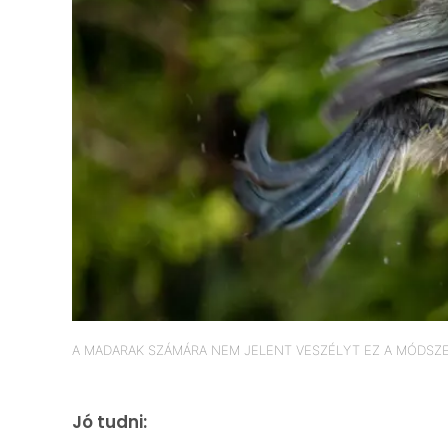
A MADARAK SZÁMÁRA NEM JELENT VESZÉLYT EZ A MÓDSZ
Jó tudni: