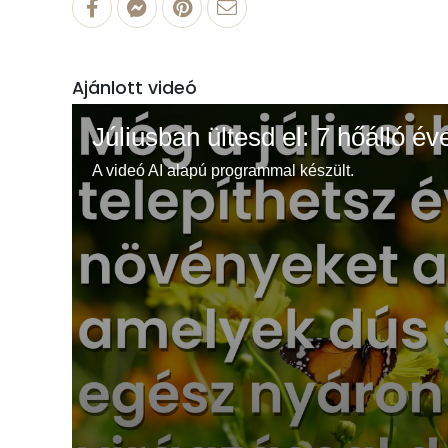
Ajánlott videó
Júliusban ültesd el: 7 hőálló év
A videó AI alapú programmal készült.