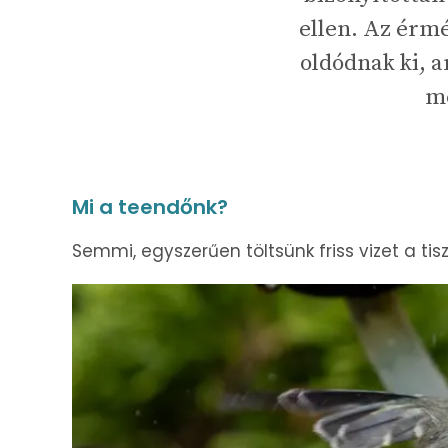
ellen. Az érmé
oldódnak ki, 
m
Mi a teendőnk?
Semmi, egyszerűen töltsünk friss vizet a tis