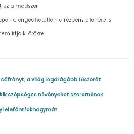
t ez a módszer
ppen elengedhetetlen, a rézpénz ellenére is
nem irtja ki örökre
sáfrányt, a világ legdrágább fűszerét
akik szépséges növényeket szeretnének
yi elefántfokhagymát