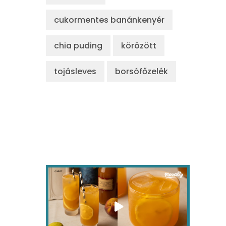
cukormentes banánkenyér
chia puding
körözött
tojásleves
borsófőzelék