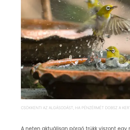
CSÖKKENTI AZ ALGÁSODÁST, HA PÉNZÉRMÉT DOBSZ A KER
A neten aktuálisan pörgő trükk viszont egy