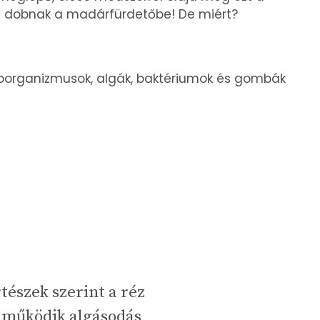
t
dobnak a madárfürdetőbe! De miért?
roorganizmusok, algák, baktériumok és gombák
tészek szerint a réz
 működik algásodás