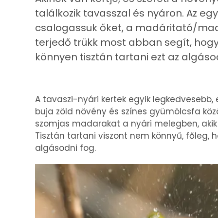
találkozik tavasszal és nyáron. Az e
csalogassuk őket, a madáritató/madá
terjedő trükk most abban segít, hogy
könnyen tisztán tartani ezt az algás
A tavaszi-nyári kertek egyik legkedvesebb,
buja zöld növény és színes gyümölcsfa köz
szomjas madarakat a nyári melegben, akik
Tisztán tartani viszont nem könnyű, főleg, 
algásodni fog.