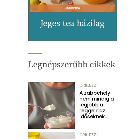
Jeges tea házilag
Legnépszerűbb cikkek
GRILLEZZ!
A zabpehely
nem mindig a
legjobb a
reggeli: az
időseknek...
GRILLEZZ!