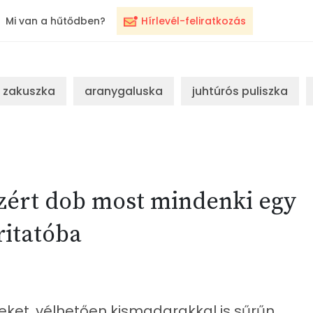
Mi van a hűtődben?
Hírlevél-feliratkozás
zakuszka
aranygaluska
juhtúrós puliszka
Ezért dob most mindenki egy
ritatóba
yeket, vélhetően kismadarakkal is sűrűn