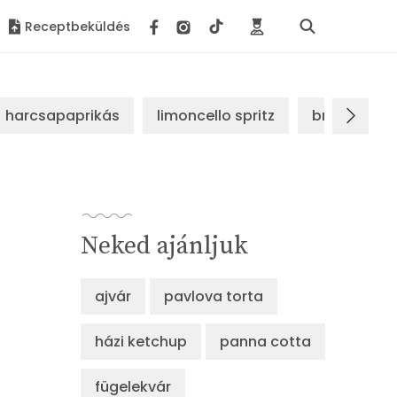
Receptbeküldés
harcsapaprikás
limoncello spritz
brassói sz
Neked ajánljuk
ajvár
pavlova torta
házi ketchup
panna cotta
fügelekvár