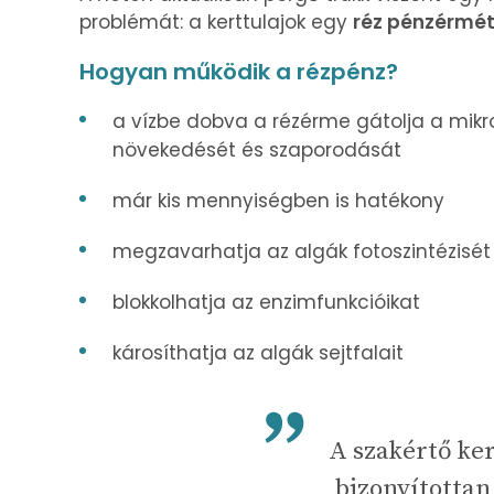
problémát: a kerttulajok egy
réz pénzérmé
Hogyan működik a rézpénz?
a vízbe dobva a rézérme gátolja a mik
növekedését és szaporodását
már kis mennyiségben is hatékony
megzavarhatja az algák fotoszintézisét
blokkolhatja az enzimfunkcióikat
károsíthatja az algák sejtfalait
A szakértő ker
bizonyítottan