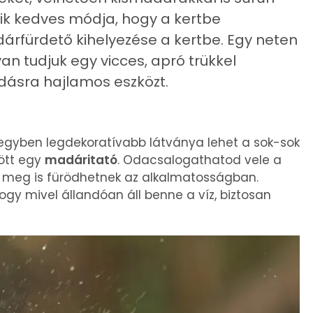
gyik kedves módja, hogy a kertbe
rfürdető kihelyezése a kertbe. Egy neten
an tudjuk egy vicces, apró trükkel
odásra hajlamos eszközt.
 egyben legdekoratívabb látványa lehet a sok-sok
ött egy
madáritató
. Odacsalogathatod vele a
 meg is fürödhetnek az alkalmatosságban.
hogy mivel állandóan áll benne a víz, biztosan