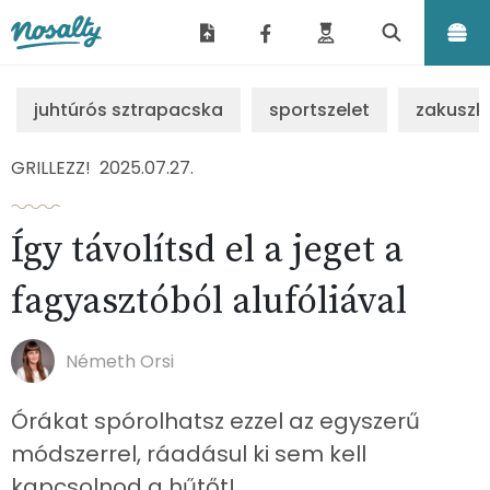
Nosalty
juhtúrós sztrapacska
sportszelet
zakuszk
GRILLEZZ!
2025.07.27.
Így távolítsd el a jeget a
fagyasztóból alufóliával
Németh Orsi
Órákat spórolhatsz ezzel az egyszerű
módszerrel, ráadásul ki sem kell
kapcsolnod a hűtőt!