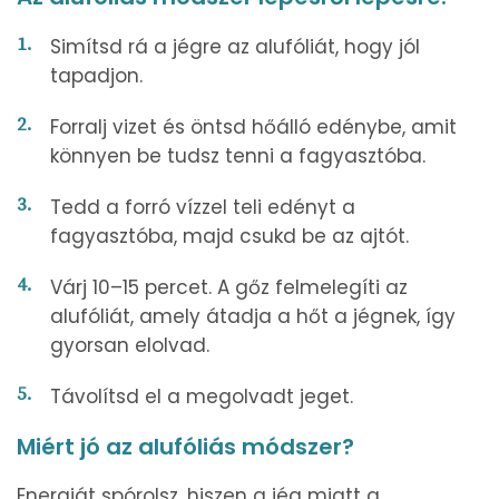
Simítsd rá a jégre az alufóliát, hogy jól
tapadjon.
Forralj vizet és öntsd hőálló edénybe, amit
könnyen be tudsz tenni a fagyasztóba.
Tedd a forró vízzel teli edényt a
fagyasztóba, majd csukd be az ajtót.
Várj 10–15 percet. A gőz felmelegíti az
alufóliát, amely átadja a hőt a jégnek, így
gyorsan elolvad.
Távolítsd el a megolvadt jeget.
Miért jó az alufóliás módszer?
Energiát spórolsz, hiszen a jég miatt a