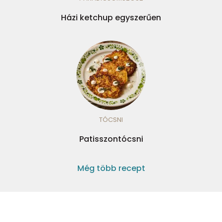
Házi ketchup egyszerűen
TÓCSNI
Patisszontócsni
Még több recept