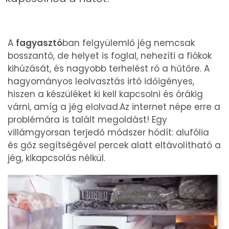
A
fagyasztó
ban felgyülemlő jég nemcsak
bosszantó, de helyet is foglal, nehezíti a fiókok
kihúzását, és nagyobb terhelést ró a hűtőre. A
hagyományos leolvasztás irtó időigényes,
hiszen a készüléket ki kell kapcsolni és órákig
várni, amíg a jég elolvad.Az internet népe erre a
problémára is talált megoldást! Egy
villámgyorsan terjedő módszer hódít: alufólia
és gőz segítségével percek alatt eltávolítható a
jég, kikapcsolás nélkül.