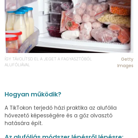
Getty
ÍGY TÁVOLÍTSD EL A JEGET A FAGYASZTÓBÓL
ALUFÓLIÁVAL
Images
Hogyan működik?
A TikTokon terjedő házi praktika az alufólia
hővezető képességére és a gőz olvasztó
hatására épít.
Az alufóliás módszer lépésről lépésre: