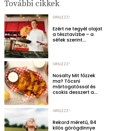
További cikkek
GRILLEZZ!
Ezért ne tegyél olajat
a tésztavízbe – a
séfek szerint...
GRILLEZZ!
Nosalty Mit főzzek
ma? Tócsni
mártogatóssal és
csokis desszert a...
GRILLEZZ!
Rekord méretű, 84
kilós görögdinnye