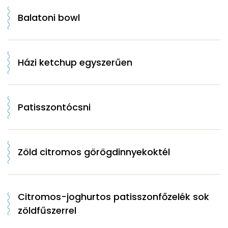
Balatoni bowl
Házi ketchup egyszerűen
Patisszontócsni
Zöld citromos görögdinnyekoktél
Citromos-joghurtos patisszonfőzelék sok
zöldfűszerrel