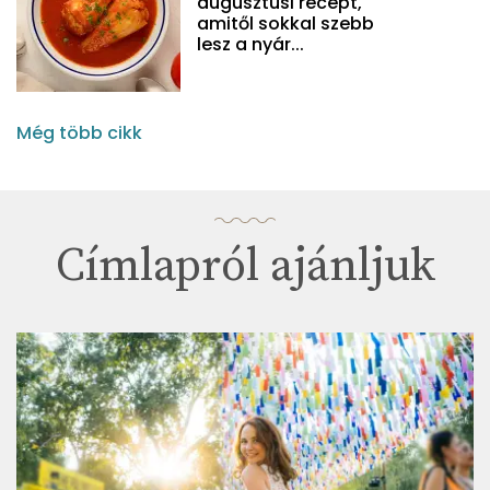
augusztusi recept,
amitől sokkal szebb
lesz a nyár...
Még több cikk
Címlapról ajánljuk