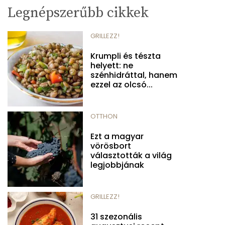
Legnépszerűbb cikkek
GRILLEZZ!
Krumpli és tészta
helyett: ne
szénhidráttal, hanem
ezzel az olcsó...
OTTHON
Ezt a magyar
vörösbort
választották a világ
legjobbjának
GRILLEZZ!
31 szezonális