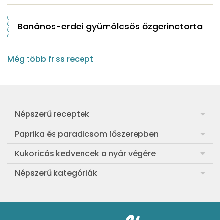
Banános-erdei gyümölcsös őzgerinctorta
Még több friss recept
Népszerű receptek
Frankfurti leves
Paprika és paradicsom főszerepben
Egyszerű muffin
Pan con Tomate
Kukoricás kedvencek a nyár végére
Aranygaluska
Paradicsom és paprika eltevése télre
Legfinomabb főtt kukorica
Népszerű kategóriák
Egyszerű paradicsomleves
Mézes-mascarponés sült paradicsom
Ropogós kukoricás fritters
Ebéd receptek
Egyszerű krumplifőzelék
Paradicsomos húsgombóc
Bang bang kukorica
Aprósütemények
Klasszikus madártej