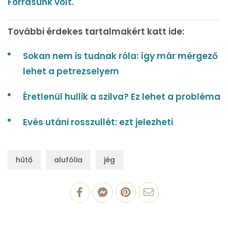
Forrásunk volt.
További érdekes tartalmakért katt ide:
Sokan nem is tudnak róla: így már mérgező
lehet a petrezselyem
Éretlenül hullik a szilva? Ez lehet a probléma
Evés utáni rosszullét: ezt jelezheti
hűtő
alufólia
jég