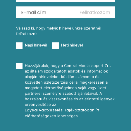
Mexikói kukoricasaláta
Reggeli receptek
Feliratkozom
További receptkategóriák
Válaszd ki, hogy melyik hírlevelünkre szeretnél
felíratkozni:
Napi hírlevél
Heti hírlevél
Hozzájárulok, hogy a Central Médiacsoport Zrt.
az általam szolgáltatott adatok és információk
alapján hírleveleket küldjön számomra és
közvetlen üzletszerzési céllal megkeressen a
megadott elérhetőségeimen saját vagy üzleti
partnerei személyre szabott ajánlataival. A
hozzájárulás visszavonása és az érintetti igények
érvényesítése az
Egyedi Adatkezelési Tájékoztatóban
írt
elérhetőségeken lehetséges.