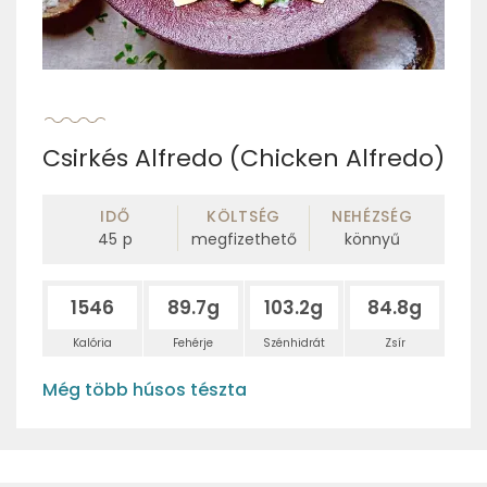
Csirkés Alfredo (Chicken Alfredo)
IDŐ
KÖLTSÉG
NEHÉZSÉG
45
p
megfizethető
könnyű
1546
89.7g
103.2g
84.8g
Kalória
Fehérje
Szénhidrát
Zsír
Még több húsos tészta