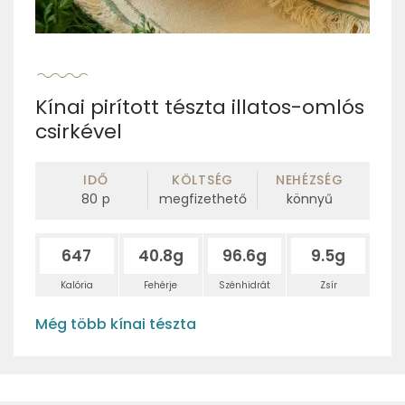
Kínai pirított tészta illatos-omlós
csirkével
IDŐ
KÖLTSÉG
NEHÉZSÉG
80
p
megfizethető
könnyű
647
40.8g
96.6g
9.5g
Kalória
Fehérje
Szénhidrát
Zsír
Még több kínai tészta