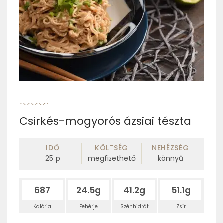
Csirkés-mogyorós ázsiai tészta
IDŐ
KÖLTSÉG
NEHÉZSÉG
25
p
megfizethető
könnyű
687
24.5g
41.2g
51.1g
Kalória
Fehérje
Szénhidrát
Zsír