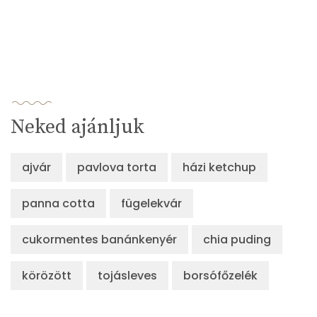
Neked ajánljuk
ajvár
pavlova torta
házi ketchup
panna cotta
fügelekvár
cukormentes banánkenyér
chia puding
körözött
tojásleves
borsófőzelék