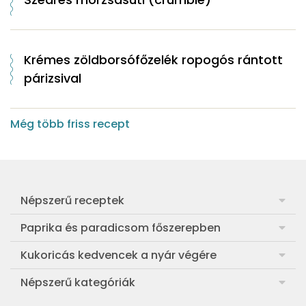
Krémes zöldborsófőzelék ropogós rántott
párizsival
Még több friss recept
Népszerű receptek
Frankfurti leves
Paprika és paradicsom főszerepben
Egyszerű muffin
Pan con Tomate
Kukoricás kedvencek a nyár végére
Aranygaluska
Paradicsom és paprika eltevése télre
Legfinomabb főtt kukorica
Népszerű kategóriák
Egyszerű paradicsomleves
Mézes-mascarponés sült paradicsom
Ropogós kukoricás fritters