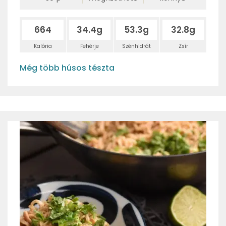
664
34.4g
53.3g
32.8g
Kalória
Fehérje
Szénhidrát
Zsír
Még több húsos tészta