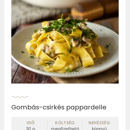
Gombás-csirkés pappardelle
IDŐ
KÖLTSÉG
NEHÉZSÉG
30
p
megfizethető
könnyű