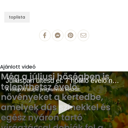
toplista
Ajánlott videó
Júliusban ültesd el: 7 hőálló évelő növény a színes és buja kertért
A videó AI alapú programmal készült.