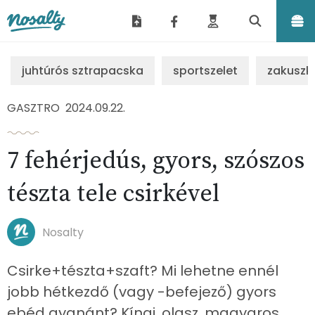
Nosalty
juhtúrós sztrapacska
sportszelet
zakuszk
GASZTRO
2024.09.22.
7 fehérjedús, gyors, szószos
tészta tele csirkével
Nosalty
Csirke+tészta+szaft? Mi lehetne ennél
jobb hétkezdő (vagy -befejező) gyors
ebéd gyanánt? Kínai, olasz, magyaros,