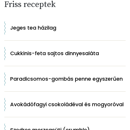
Friss receptek
Jeges tea házilag
Cukkinis-feta sajtos dinnyesaláta
Paradicsomos-gombás penne egyszerűen
Avokádófagyi csokoládéval és mogyoróval
Szedres morzsasüti (crumble)