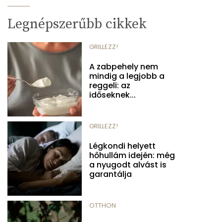
Legnépszerűbb cikkek
GRILLEZZ!
A zabpehely nem
mindig a legjobb a
reggeli: az
időseknek...
GRILLEZZ!
Légkondi helyett
hőhullám idején: még
a nyugodt alvást is
garantálja
OTTHON