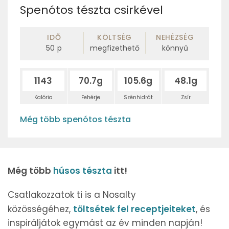
Spenótos tészta csirkével
IDŐ
KÖLTSÉG
NEHÉZSÉG
50
p
megfizethető
könnyű
1143
70.7g
105.6g
48.1g
Kalória
Fehérje
Szénhidrát
Zsír
Még több spenótos tészta
Még több
húsos tészta
itt!
Csatlakozzatok ti is a Nosalty
közösségéhez,
töltsétek fel receptjeiteket
, és
inspiráljátok egymást az év minden napján!