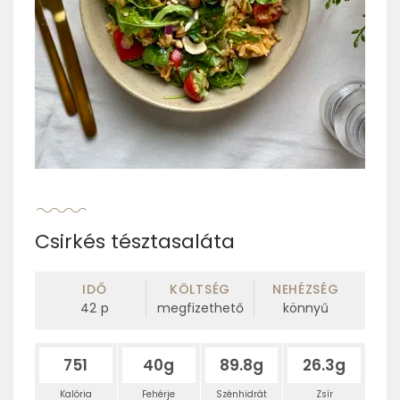
Csirkés tésztasaláta
IDŐ
KÖLTSÉG
NEHÉZSÉG
42
p
megfizethető
könnyű
751
40g
89.8g
26.3g
Kalória
Fehérje
Szénhidrát
Zsír