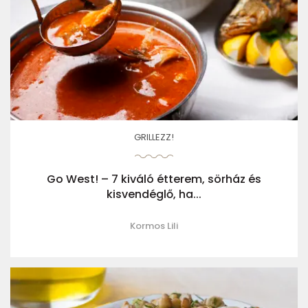
GRILLEZZ!
Go West! – 7 kiváló étterem, sörház és
kisvendéglő, ha...
Kormos Lili