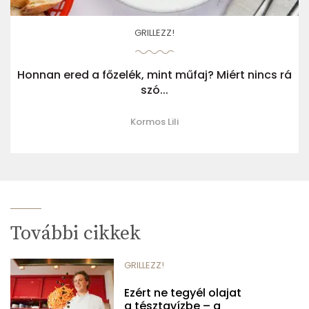
GRILLEZZ!
Honnan ered a főzelék, mint műfaj? Miért nincs rá
szó...
Kormos Lili
További cikkek
GRILLEZZ!
Ezért ne tegyél olajat
a tésztavízbe – a