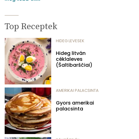
Top Receptek
HIDEG LEVESEK
Hideg litván
céklaleves
(Šaltibarščiai)
AMERIKAI PALACSINTA
Gyors amerikai
palacsinta