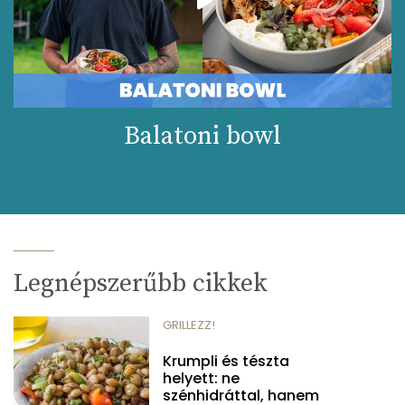
Balatoni bowl
Legnépszerűbb cikkek
GRILLEZZ!
Krumpli és tészta
helyett: ne
szénhidráttal, hanem