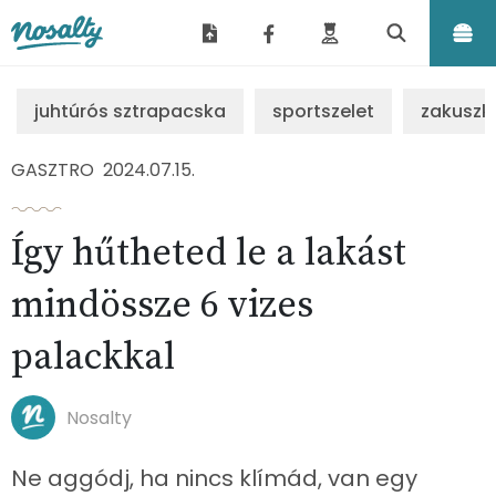
Nosalty
juhtúrós sztrapacska
sportszelet
zakuszk
GASZTRO
2024.07.15.
Így hűtheted le a lakást
mindössze 6 vizes
palackkal
Nosalty
Ne aggódj, ha nincs klímád, van egy