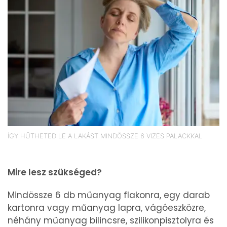
ÍGY HŰTHETED LE A LAKÁST MINDÖSSZE 6 VIZES PALACKKAL
Mire lesz szükséged?
Mindössze 6 db műanyag flakonra, egy darab
kartonra vagy műanyag lapra, vágóeszközre,
néhány műanyag bilincsre, szilikonpisztolyra és