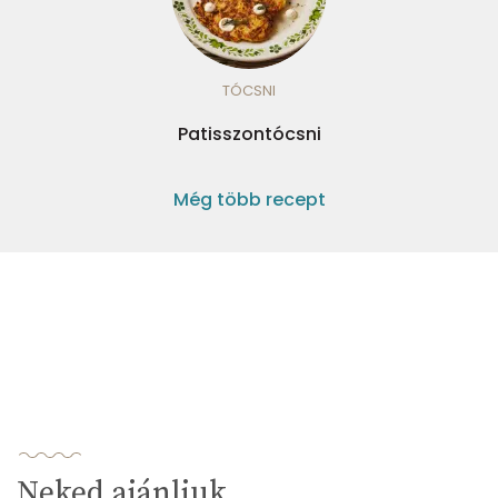
TÓCSNI
Patisszontócsni
Még több recept
Neked ajánljuk