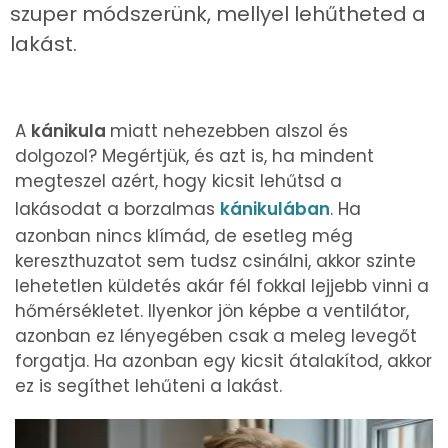
szuper módszerünk, mellyel lehűtheted a
lakást.
A
kánikula
miatt nehezebben alszol és
dolgozol? Megértjük, és azt is, ha mindent
megteszel azért, hogy kicsit lehűtsd a
lakásodat a borzalmas
kánikulában
. Ha
azonban nincs klímád, de esetleg még
kereszthuzatot sem tudsz csinálni, akkor szinte
lehetetlen küldetés akár fél fokkal lejjebb vinni a
hőmérsékletet. Ilyenkor jön képbe a ventilátor,
azonban ez lényegében csak a meleg levegőt
forgatja. Ha azonban egy kicsit átalakítod, akkor
ez is segíthet lehűteni a lakást.