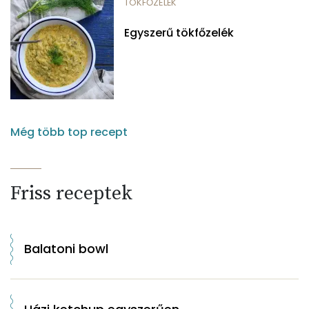
TÖKFŐZELÉK
Egyszerű tökfőzelék
Még több top recept
Friss receptek
Balatoni bowl