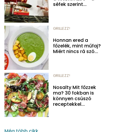
séfek szerint...
GRILLEZZ!
Honnan ered a
főzelék, mint műfaj?
Miért nincs rá szó...
GRILLEZZ!
Nosalty Mit főzzek
ma? 30 fokban is
könnyen csúszó
receptekkel...
Még több cikk