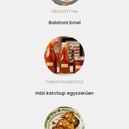
GRILLEZETT HAL
Balatoni bowl
PARADICSOMSZÓSZ
Házi ketchup egyszerűen