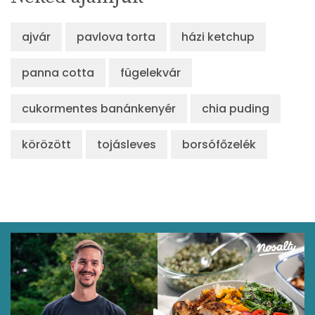
ajvár
pavlova torta
házi ketchup
panna cotta
fügelekvár
cukormentes banánkenyér
chia puding
körözött
tojásleves
borsófőzelék