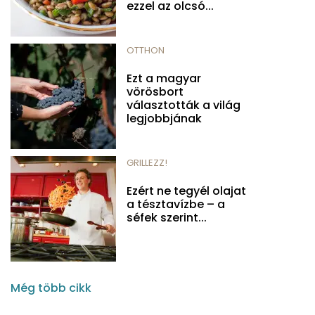
ezzel az olcsó...
OTTHON
Ezt a magyar
vörösbort
választották a világ
legjobbjának
GRILLEZZ!
Ezért ne tegyél olajat
a tésztavízbe – a
séfek szerint...
Még több cikk