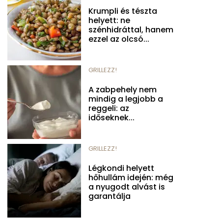
Krumpli és tészta
helyett: ne
szénhidráttal, hanem
ezzel az olcsó...
GRILLEZZ!
A zabpehely nem
mindig a legjobb a
reggeli: az
időseknek...
GRILLEZZ!
Légkondi helyett
hőhullám idején: még
a nyugodt alvást is
garantálja