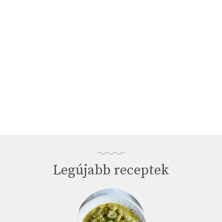
33
seconds
Legújabb receptek