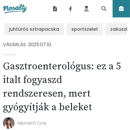
Nosalty
juhtúrós sztrapacska
sportszelet
zakuszk
VÁSÁRLÁS
2025.07.10.
Gasztroenterológus: ez a 5
italt fogyaszd
rendszeresen, mert
gyógyítják a beleket
Németh Orsi