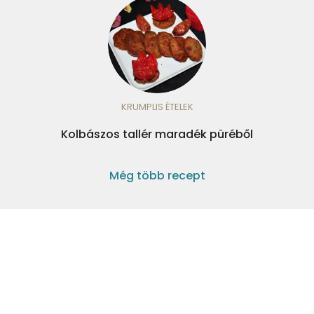
KRUMPLIS ÉTELEK
Kolbászos tallér maradék püréből
Még több recept