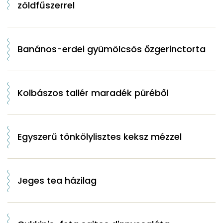
zöldfűszerrel
Banános-erdei gyümölcsös őzgerinctorta
Kolbászos tallér maradék püréből
Egyszerű tönkölylisztes keksz mézzel
Jeges tea házilag