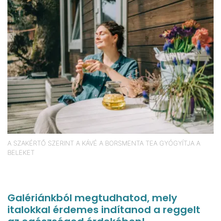
A SZAKÉRTŐ SZERINT A KÁVÉ A BORSMENTA TEA GYÓGYÍTJA A
BELEKET
Galériánkból megtudhatod, mely
italokkal érdemes indítanod a reggelt