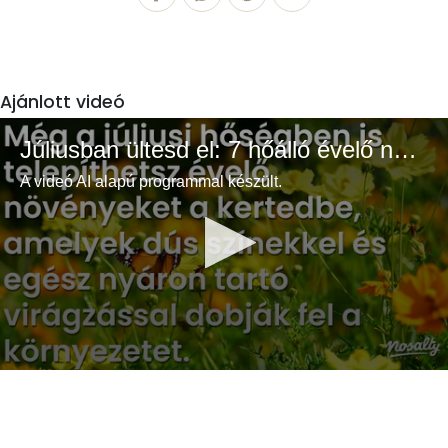
Ajánlott videó
Júliusban ültesd el: 7 hőálló évelő növény a színes és buja kertért
A videó AI alapú programmal készült.
0
seconds
of
3
minutes,