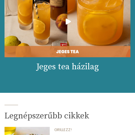
Jeges tea házilag
Legnépszerűbb cikkek
GRILLEZZ!