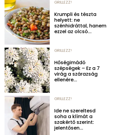
GRILLEZZ!
Krumpli és tészta
helyett: ne
szénhidráttal, hanem
ezzel az olcsó...
GRILLEZZ!
Hőségimádó
szépségek – Ez a 7
virág a szárazság
ellenére...
GRILLEZZ!
Ide ne szereltesd
soha a klímát a
szakértő szerint:
jelentősen...