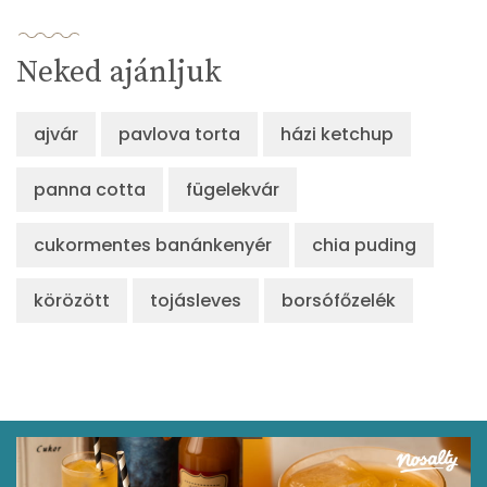
Neked ajánljuk
ajvár
pavlova torta
házi ketchup
panna cotta
fügelekvár
cukormentes banánkenyér
chia puding
körözött
tojásleves
borsófőzelék