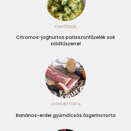
TÖKFŐZELÉK
Citromos-joghurtos patisszonfőzelék sok
zöldfűszerrel
JOGHURTTORTA
Banános-erdei gyümölcsös őzgerinctorta