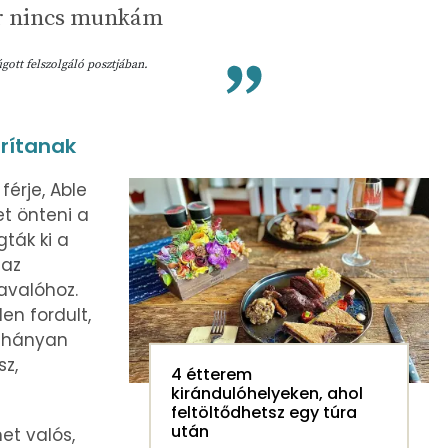
ör nincs munkám
úgott felszolgáló posztjában.
árítanak
érje, Able
et önteni a
ták ki a
 az
avalóhoz.
en fordult,
néhányan
z,
4 étterem
kirándulóhelyeken, ahol
feltöltődhetsz egy túra
után
et valós,