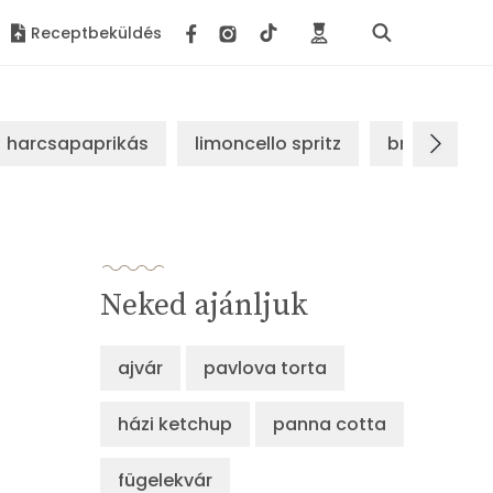
Receptbeküldés
harcsapaprikás
limoncello spritz
brassói sz
Neked ajánljuk
ajvár
pavlova torta
házi ketchup
panna cotta
fügelekvár