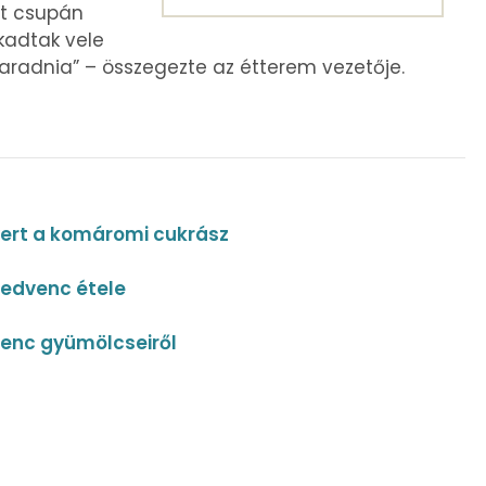
át csupán
akadtak vele
maradnia” – összegezte az étterem vezetője.
yert a komáromi cukrász
kedvenc étele
venc gyümölcseiről