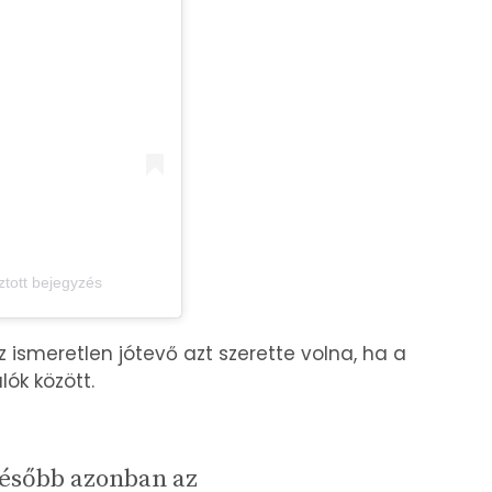
tott bejegyzés
 ismeretlen jótevő azt szerette volna, ha a
lók között.
később azonban az