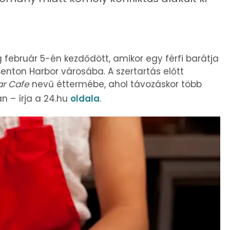
február 5-én kezdődött, amikor egy férfi barátja
enton Harbor városába. A szertartás előtt
r Cafe
nevű éttermébe, ahol távozáskor több
n – írja a 24.hu
oldala
.