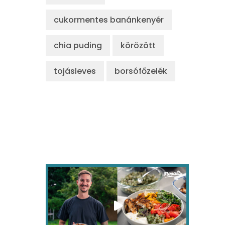
cukormentes banánkenyér
chia puding
körözött
tojásleves
borsófőzelék