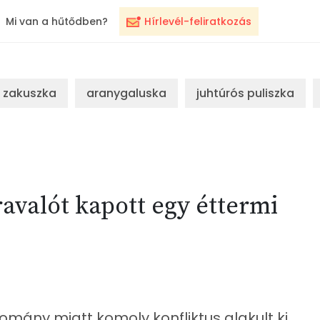
Mi van a hűtődben?
Hírlevél-feliratkozás
zakuszka
aranygaluska
juhtúrós puliszka
ravalót kapott egy éttermi
domány miatt komoly konfliktus alakult ki