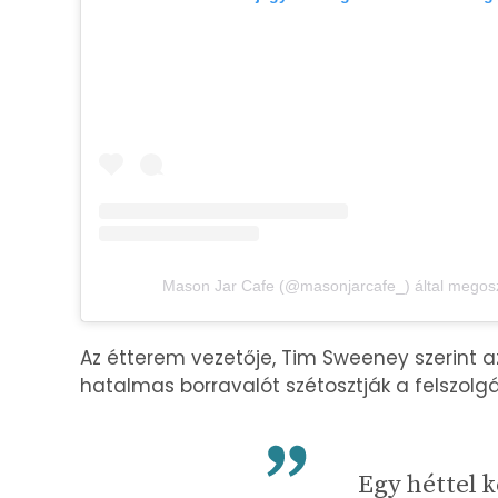
Mason Jar Cafe (@masonjarcafe_) által megosz
Az étterem vezetője, Tim Sweeney szerint az
hatalmas borravalót szétosztják a felszolgá
Egy héttel 