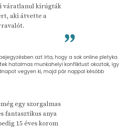
 váratlanul kirúgták
rt, aki átvette a
ravalót.
ejegyzésben azt írta, hogy a sok online pletyka
letek hatalmas munkahelyi konfliktust okoztak, így
adnapot vegyen ki, majd pár nappal később
 még egy szorgalmas
és fantasztikus anya
pedig 15 éves korom