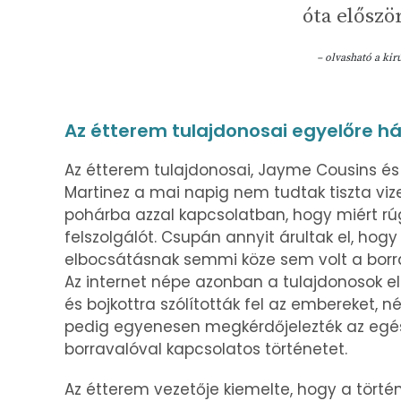
óta elősz
– olvasható a kir
Az étterem tulajdonosai egyelőre h
Az étterem tulajdonosai, Jayme Cousins és f
Martinez a mai napig nem tudtak tiszta viz
pohárba azzal kapcsolatban, hogy miért rúg
felszolgálót. Csupán annyit árultak el, hogy
elbocsátásnak semmi köze sem volt a borr
Az internet népe azonban a tulajdonosok ell
és bojkottra szólították fel az embereket, 
pedig egyenesen megkérdőjelezték az egés
borravalóval kapcsolatos történetet.
Az étterem vezetője kiemelte, hogy a történ