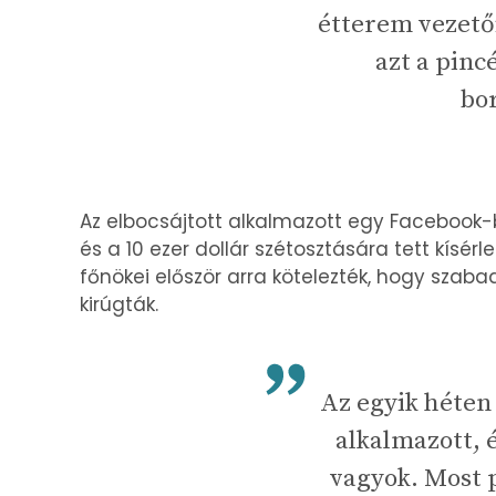
étterem vezetői
azt a pincé
bor
Az elbocsájtott alkalmazott egy Facebook-b
és a 10 ezer dollár szétosztására tett kísér
főnökei először arra kötelezték, hogy szab
kirúgták.
Az egyik héten
alkalmazott, 
vagyok. Most 