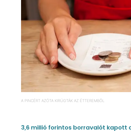
A PINCÉRT AZÓTA KIRÚGTÁK AZ ÉTTEREMBŐL
3,6 millió forintos borravalót kapott 