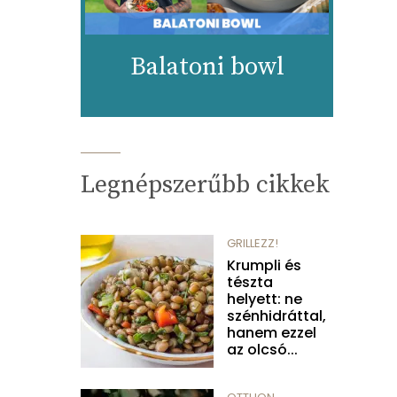
Balatoni bowl
Legnépszerűbb cikkek
GRILLEZZ!
Krumpli és
tészta
helyett: ne
szénhidráttal,
hanem ezzel
az olcsó...