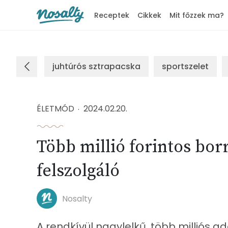
Receptek
Cikkek
Mit főzzek ma?
Nosalty
juhtúrós sztrapacska
sportszelet
ÉLETMÓD
2024.02.20.
Több millió forintos bor
felszolgáló
Nosalty
A rendkívül nagylelkű, több milliós a