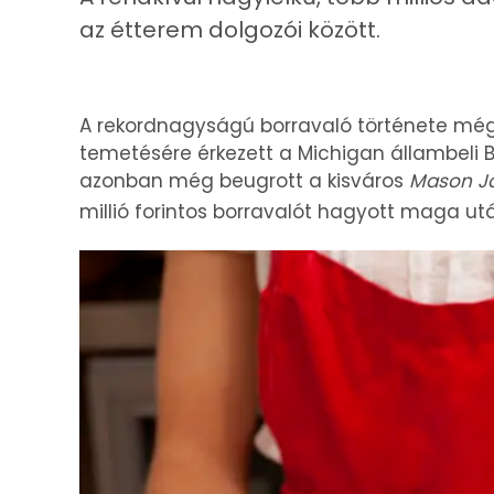
az étterem dolgozói között.
A rekordnagyságú borravaló története még 
temetésére érkezett a Michigan állambeli B
azonban még beugrott a kisváros
Mason Ja
millió forintos borravalót hagyott maga utá