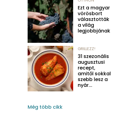
OTTHON
Ezt a magyar
vörösbort
választották
a világ
legjobbjának
GRILLEZZ!
31 szezonális
augusztusi
recept,
amitől sokkal
szebb lesz a
nyár...
Még több cikk