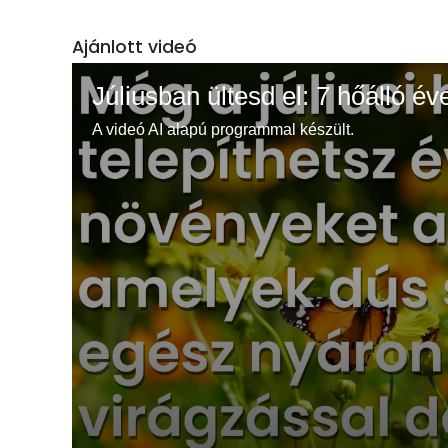
Ajánlott videó
Júliusban ültesd el: 7 hőálló év
A videó AI alapú programmal készült.