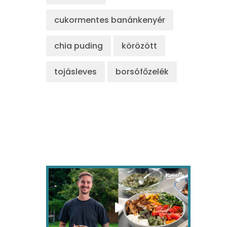
cukormentes banánkenyér
chia puding
körözött
tojásleves
borsófőzelék