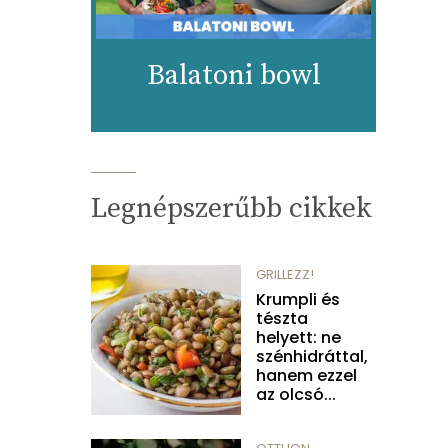
Balatoni bowl
Legnépszerűbb cikkek
GRILLEZZ!
Krumpli és
tészta
helyett: ne
szénhidráttal,
hanem ezzel
az olcsó...