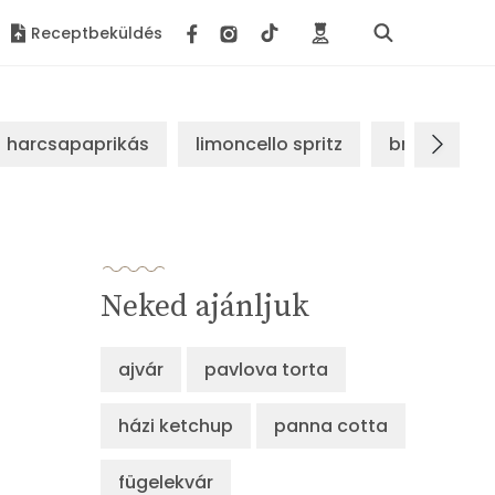
Receptbeküldés
harcsapaprikás
limoncello spritz
brassói sz
Neked ajánljuk
ajvár
pavlova torta
házi ketchup
panna cotta
fügelekvár