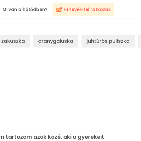
Mi van a hűtődben?
Hírlevél-feliratkozás
zakuszka
aranygaluska
juhtúrós puliszka
m tartozom azok közé, aki a gyerekeit