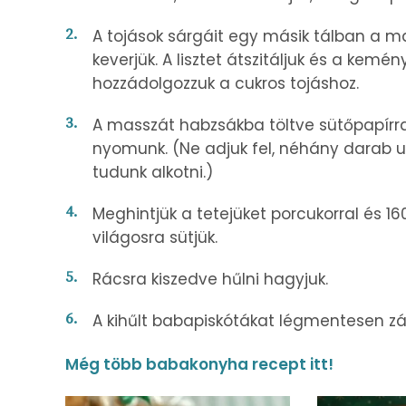
A tojások sárgáit egy másik tálban a ma
keverjük. A lisztet átszitáljuk és a kemé
hozzádolgozzuk a cukros tojáshoz.
A masszát habzsákba töltve sütőpapírral
nyomunk. (Ne adjuk fel, néhány darab 
tudunk alkotni.)
Meghintjük a tetejüket porcukorral és 16
világosra sütjük.
Rácsra kiszedve hűlni hagyjuk.
A kihűlt babapiskótákat légmentesen zá
Még több babakonyha recept itt!