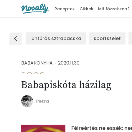
Receptek
Cikkek
Mit főzzek ma?
Nosalty
juhtúrós sztrapacska
sportszelet
BABAKONYHA
2020.11.30.
Babapiskóta házilag
Petra
Félreértés ne essék: ne