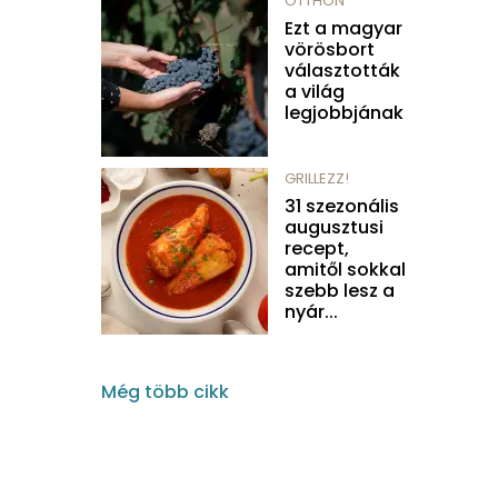
OTTHON
Ezt a magyar
vörösbort
választották
a világ
legjobbjának
GRILLEZZ!
31 szezonális
augusztusi
recept,
amitől sokkal
szebb lesz a
nyár...
Még több cikk