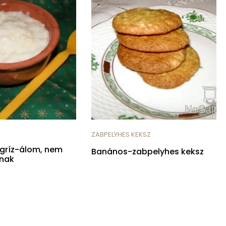
ZABPELYHES KEKSZ
egríz-álom, nem
Banános-zabpelyhes keksz
nak