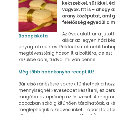
kekszekkel, sütikkel, é
vagyok. Itt is – ahogy 
arany középutat, ami g
felelősség egyedül a m
Az évek alatt arra juto
Babapiskóta
akkor az legyen házi k
anyagtól mentes. Például sütök nekik babapi
megtévesztésig hasonlít a boltiéra, de ezt
kezükbe adni, tudva, mi van benne.
Még több babakonyha recept itt!
Bár első ránézésre soknak tűnhetnek a ho
mennyiségnél kevesebbet készíteni, ez pers
magába az aprónép az összeset. A megmar
dobozban sokáig kitűnően tárolhatóak, a ké
meglephetjük a kedvesünket. Tapasztalatb