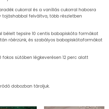
radék cukorral és a vaníliás cukorral habosra
ny tojáshabbal felváltva, több részletben
 bélelt tepsire 10 centis babapiskóta formákat
után ráérzünk, és szabályos babapiskótaformákat
0 fokos sütőben légkeverésen 12 perc alatt
ródó dobozban tároljuk.