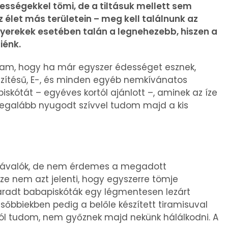
dességekkel tömi, de a tiltásuk mellett sem
az élet más területein – meg kell találnunk az
yerekek esetében talán a legnehezebb, hiszen a
iénk.
ttam, hogy ha már egyszer édességet esznek,
észítésű, E-, és minden egyéb nemkívánatos
skótát – egyéves kortól ajánlott –, aminek az íze
 legalább nyugodt szívvel tudom majd a kis
zzávalók, de nem érdemes a megadott
ze nem azt jelenti, hogy egyszerre tömje
adt babapiskóták egy légmentesen lezárt
sőbbiekben pedig a belőle készített tiramisuval
ól tudom, nem győznek majd nekünk hálálkodni. A