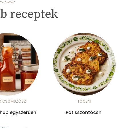
b receptek
DICSOMSZÓSZ
TÓCSNI
chup egyszerűen
Patisszontócsni