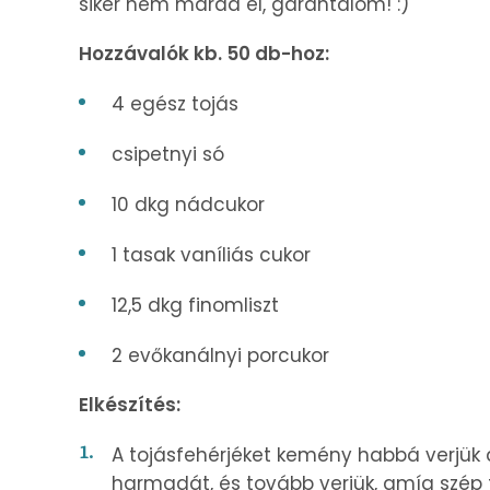
siker nem marad el, garantálom! :)
Hozzávalók kb. 50 db-hoz:
4 egész tojás
csipetnyi só
10 dkg nádcukor
1 tasak vaníliás cukor
12,5 dkg finomliszt
2 evőkanálnyi porcukor
Elkészítés:
A tojásfehérjéket kemény habbá verjük
harmadát, és tovább verjük, amíg szép 