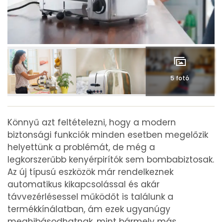
5 fotó
Könnyű azt feltételezni, hogy a modern
biztonsági funkciók minden esetben megelőzik
helyettünk a problémát, de még a
legkorszerűbb kenyérpirítók sem bombabiztosak.
Az új típusú eszközök már rendelkeznek
automatikus kikapcsolással és akár
távvezérlésessel működőt is találunk a
termékkínálatban, ám ezek ugyanúgy
meghibásodhatnak, mint bármely más