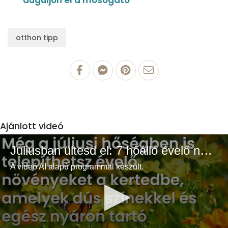
otthon tipp
Ajánlott videó
Júliusban ültesd el: 7 hőálló évelő növény a színes és buja kertért
A videó AI alapú programmal készült.