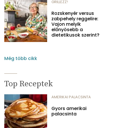
GRILLEZZ!
Rozskenyér versus
zabpehely reggelire:
Vajon melyik
előnyösebb a
dietetikusok szerint?
Még több cikk
Top Receptek
AMERIKAI PALACSINTA
Gyors amerikai
palacsinta