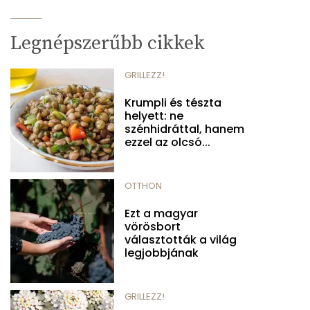
Legnépszerűbb cikkek
GRILLEZZ!
Krumpli és tészta
helyett: ne
szénhidráttal, hanem
ezzel az olcsó...
OTTHON
Ezt a magyar
vörösbort
választották a világ
legjobbjának
GRILLEZZ!