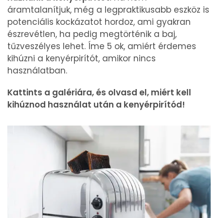
áramtalanítjuk, még a legpraktikusabb eszköz is
potenciális kockázatot hordoz, ami gyakran
észrevétlen, ha pedig megtörténik a baj,
tűzveszélyes lehet. Íme 5 ok, amiért érdemes
kihúzni a kenyérpirítót, amikor nincs
használatban.
Kattints a galériára, és olvasd el, miért kell
kihúznod használat után a kenyérpirítód!