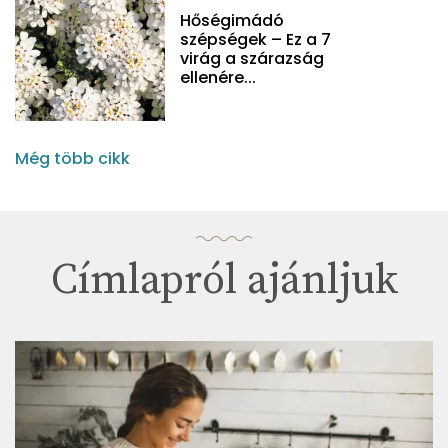
Hőségimádó
szépségek – Ez a 7
virág a szárazság
ellenére...
Még több cikk
Címlapról ajánljuk