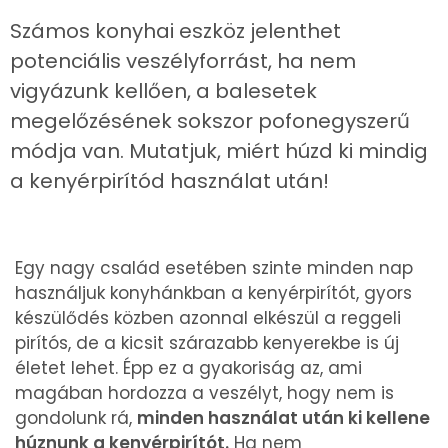
Számos konyhai eszköz jelenthet
potenciális veszélyforrást, ha nem
vigyázunk kellően, a balesetek
megelőzésének sokszor pofonegyszerű
módja van. Mutatjuk, miért húzd ki mindig
a kenyérpirítód használat után!
Egy nagy család esetében szinte minden nap
használjuk konyhánkban a kenyérpirítót, gyors
készülődés közben azonnal elkészül a reggeli
pirítós, de a kicsit szárazabb kenyerekbe is új
életet lehet. Épp ez a gyakoriság az, ami
magában hordozza a veszélyt, hogy nem is
gondolunk rá,
minden használat után ki kellene
húznunk a kenyérpirítót.
Ha nem