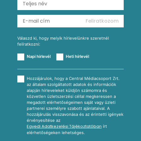
Ratatouille
Almás-kéksajtos kukoricasaláta
Köretek
Mexikói kukoricasaláta
Reggeli receptek
Feliratkozom
További receptkategóriák
Válaszd ki, hogy melyik hírlevelünkre szeretnél
felíratkozni:
Napi hírlevél
Heti hírlevél
Hozzájárulok, hogy a Central Médiacsoport Zrt.
az általam szolgáltatott adatok és információk
alapján hírleveleket küldjön számomra és
közvetlen üzletszerzési céllal megkeressen a
megadott elérhetőségeimen saját vagy üzleti
partnerei személyre szabott ajánlataival. A
hozzájárulás visszavonása és az érintetti igények
érvényesítése az
Egyedi Adatkezelési Tájékoztatóban
írt
elérhetőségeken lehetséges.