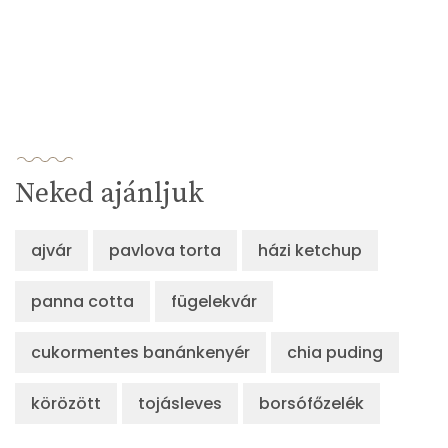
Neked ajánljuk
ajvár
pavlova torta
házi ketchup
panna cotta
fügelekvár
cukormentes banánkenyér
chia puding
körözött
tojásleves
borsófőzelék