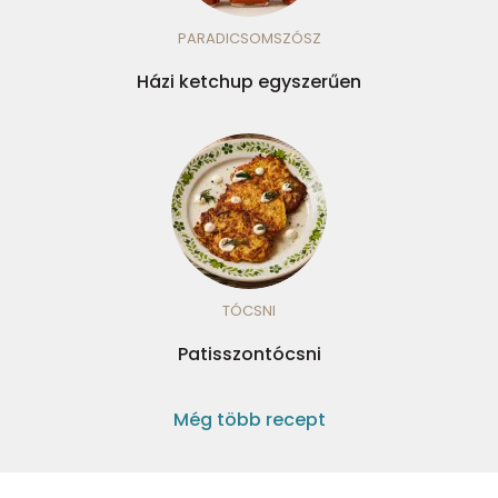
PARADICSOMSZÓSZ
Házi ketchup egyszerűen
TÓCSNI
Patisszontócsni
Még több recept