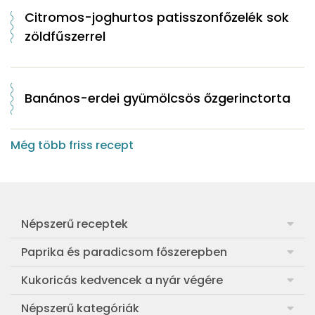
Citromos-joghurtos patisszonfőzelék sok
zöldfűszerrel
Banános-erdei gyümölcsös őzgerinctorta
Még több friss recept
Népszerű receptek
Frankfurti leves
Paprika és paradicsom főszerepben
Egyszerű muffin
Pan con Tomate
Kukoricás kedvencek a nyár végére
Aranygaluska
Paradicsom és paprika eltevése télre
Legfinomabb főtt kukorica
Népszerű kategóriák