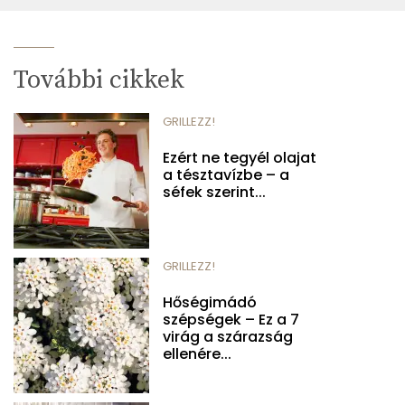
További cikkek
GRILLEZZ!
Ezért ne tegyél olajat
a tésztavízbe – a
séfek szerint...
GRILLEZZ!
Hőségimádó
szépségek – Ez a 7
virág a szárazság
ellenére...