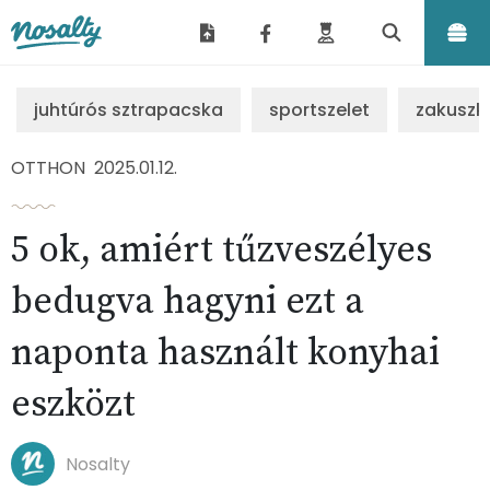
Nosalty
juhtúrós sztrapacska
sportszelet
zakuszk
OTTHON
2025.01.12.
5 ok, amiért tűzveszélyes
bedugva hagyni ezt a
naponta használt konyhai
eszközt
Nosalty