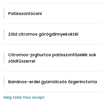
Patisszontócsni
Zöld citromos görögdinnyekoktél
Citromos-joghurtos patisszonfőzelék sok
zöldfűszerrel
Banános-erdei gyümölcsös őzgerinctorta
Még több friss recept