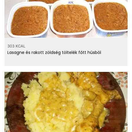
303 KCAL
Lasagne és rakott zöldség töltelék főtt húsból