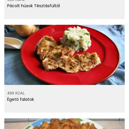
Pácolt húsok Tésztásfültől
499 KCAL
Égető falatok