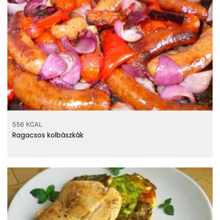
556 KCAL
Ragacsos kolbászkák