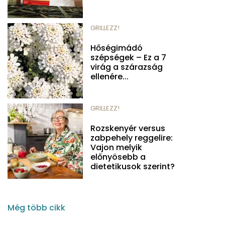
GRILLEZZ!
Hőségimádó
szépségek – Ez a 7
virág a szárazság
ellenére...
GRILLEZZ!
Rozskenyér versus
zabpehely reggelire:
Vajon melyik
előnyösebb a
dietetikusok szerint?
Még több cikk