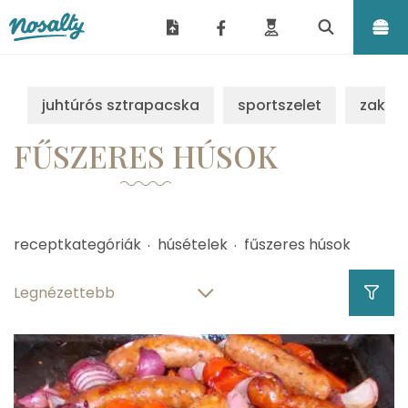
Nosalty
juhtúrós sztrapacska
sportszelet
zakus
FŰSZERES HÚSOK
receptkategóriák
húsételek
fűszeres húsok