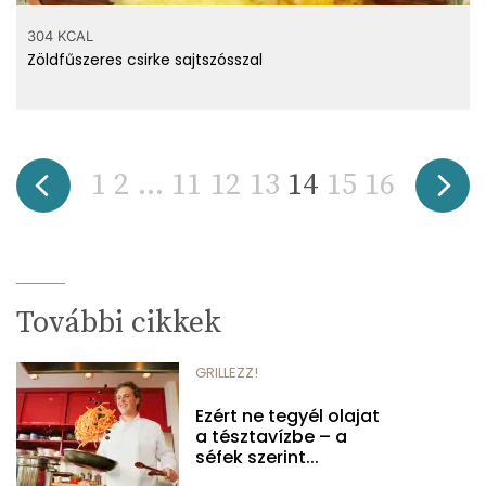
304 KCAL
Zöldfűszeres csirke sajtszósszal
1
2
...
11
12
13
14
15
16
További cikkek
GRILLEZZ!
Ezért ne tegyél olajat
a tésztavízbe – a
séfek szerint...