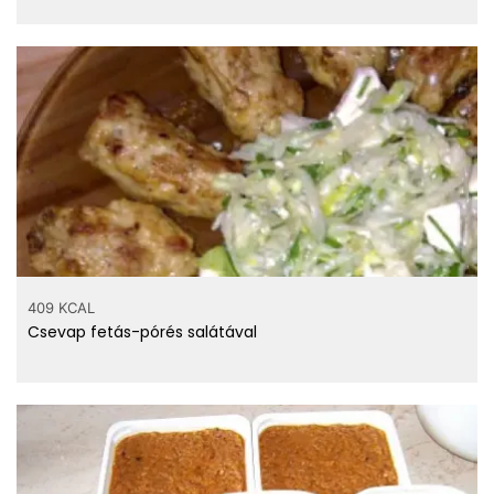
409 KCAL
Csevap fetás-pórés salátával