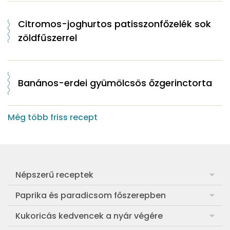
Citromos-joghurtos patisszonfőzelék sok
zöldfűszerrel
Banános-erdei gyümölcsös őzgerinctorta
Még több friss recept
Népszerű receptek
Frankfurti leves
Paprika és paradicsom főszerepben
Egyszerű muffin
Pan con Tomate
Kukoricás kedvencek a nyár végére
Aranygaluska