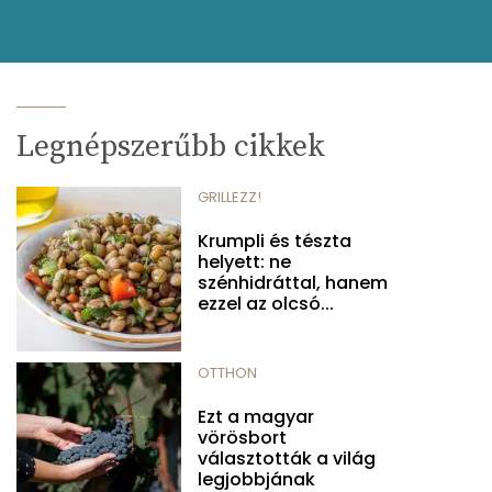
Legnépszerűbb cikkek
GRILLEZZ!
Krumpli és tészta
helyett: ne
szénhidráttal, hanem
ezzel az olcsó...
OTTHON
Ezt a magyar
vörösbort
választották a világ
legjobbjának