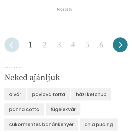
Nosalty
1
2
3
4
5
6
Neked ajánljuk
ajvár
pavlova torta
házi ketchup
panna cotta
fügelekvár
cukormentes banánkenyér
chia puding