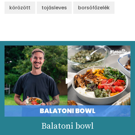
körözött
tojásleves
borsófőzelék
Balatoni bowl