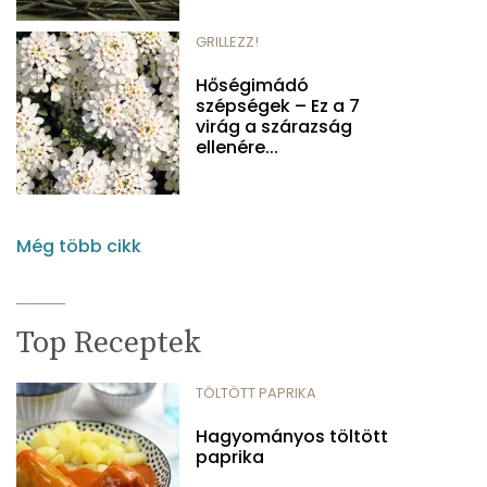
GRILLEZZ!
Hőségimádó
szépségek – Ez a 7
virág a szárazság
ellenére...
Még több cikk
Top Receptek
TÖLTÖTT PAPRIKA
Hagyományos töltött
paprika