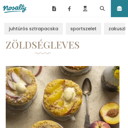
Nosalty
juhtúrós sztrapacska
sportszelet
zakuszk
ZÖLDSÉGLEVES