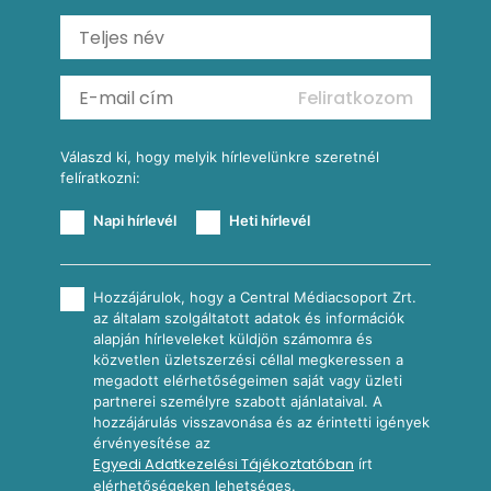
Ratatouille
Almás-kéksajtos kukoricasaláta
Köretek
Mexikói kukoricasaláta
Reggeli receptek
Feliratkozom
További receptkategóriák
Válaszd ki, hogy melyik hírlevelünkre szeretnél
felíratkozni:
Napi hírlevél
Heti hírlevél
Hozzájárulok, hogy a Central Médiacsoport Zrt.
az általam szolgáltatott adatok és információk
alapján hírleveleket küldjön számomra és
közvetlen üzletszerzési céllal megkeressen a
megadott elérhetőségeimen saját vagy üzleti
partnerei személyre szabott ajánlataival. A
hozzájárulás visszavonása és az érintetti igények
érvényesítése az
Egyedi Adatkezelési Tájékoztatóban
írt
elérhetőségeken lehetséges.