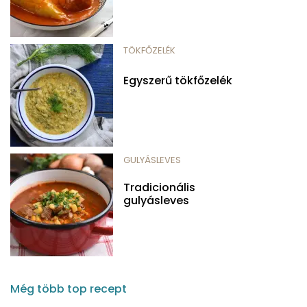
TÖKFŐZELÉK
Egyszerű tökfőzelék
GULYÁSLEVES
Tradicionális
gulyásleves
Még több top recept