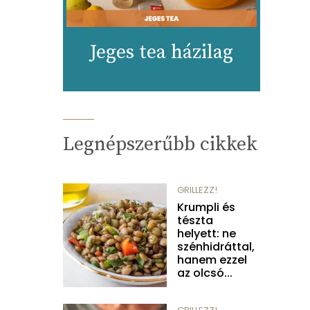
Jeges tea házilag
Legnépszerűbb cikkek
GRILLEZZ!
Krumpli és
tészta
helyett: ne
szénhidráttal,
hanem ezzel
az olcsó...