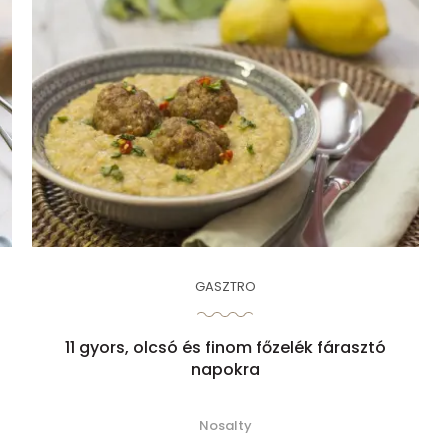
GASZTRO
11 gyors, olcsó és finom főzelék fárasztó
napokra
Nosalty