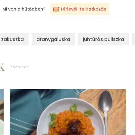
Mi van a hűtődben?
Hírlevél-feliratkozás
zakuszka
aranygaluska
juhtúrós puliszka
K