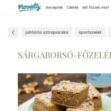
Receptek
Cikkek
Mit főzzek ma?
Nosalty
juhtúrós sztrapacska
sportszelet
SÁRGABORSÓ-FŐZELÉ