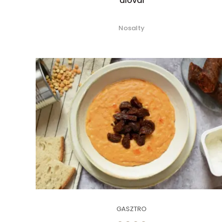
dióval
Nosalty
GASZTRO