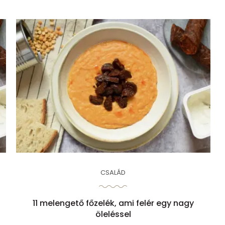
CSALÁD
11 melengető főzelék, ami felér egy nagy
öleléssel