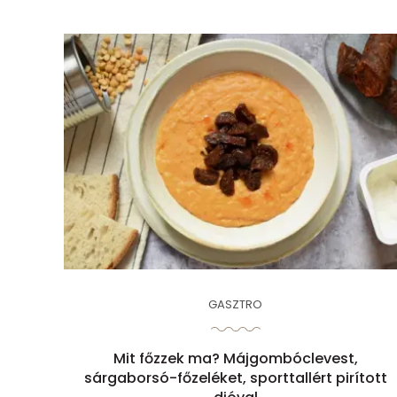
GASZTRO
Mit főzzek ma? Májgombóclevest,
sárgaborsó-főzeléket, sporttallért pirított