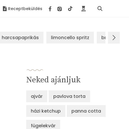
Receptbeküldés
harcsapaprikás
limoncello spritz
brassói sz
Neked ajánljuk
ajvár
pavlova torta
házi ketchup
panna cotta
fügelekvár