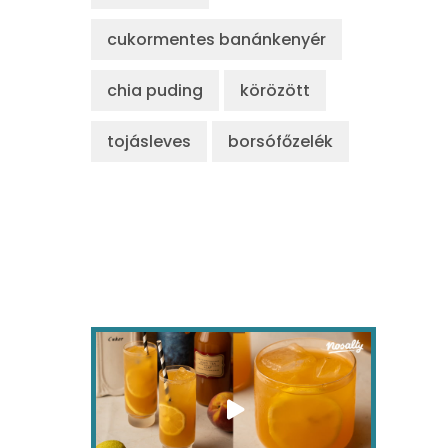
cukormentes banánkenyér
chia puding
körözött
tojásleves
borsófőzelék