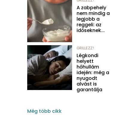
GRILLEZZ!
A zabpehely
nem mindig a
legjobb a
reggeli: az
időseknek...
GRILLEZZ!
Légkondi
helyett
hőhullám
idején: még a
nyugodt
alvást is
garantálja
Még több cikk