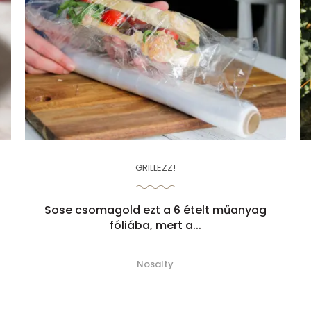
GRILLEZZ!
Sose csomagold ezt a 6 ételt műanyag
fóliába, mert a...
Nosalty