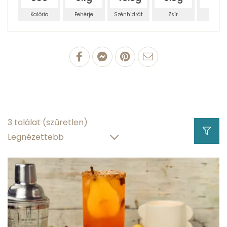
Kalória
Fehérje
Szénhidrát
Zsír
Víz
100 g Campari
0.1 g
fehérjetartalom
0.233 g
zsírtartalom
3 találat
(szűretlen)
46.8 g
szénhidráttartalom
31 g
víztartalom