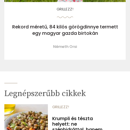
GRILLEZZ!
Rekord méretű, 84 kilós görögdinnye termett
egy magyar gazda birtokán
Németh Orsi
Legnépszerűbb cikkek
GRILLEZZ!
Krumpli és tészta
helyett: ne
szénhidráttal, hanem