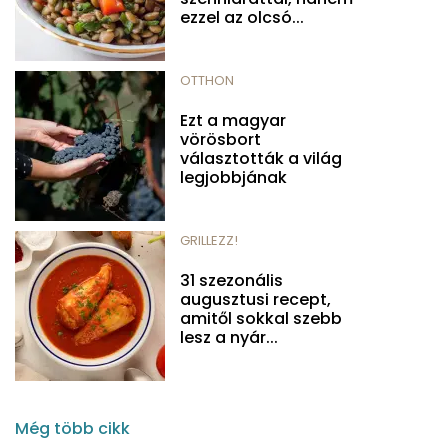
ezzel az olcsó...
OTTHON
Ezt a magyar
vörösbort
választották a világ
legjobbjának
GRILLEZZ!
31 szezonális
augusztusi recept,
amitől sokkal szebb
lesz a nyár...
Még több cikk