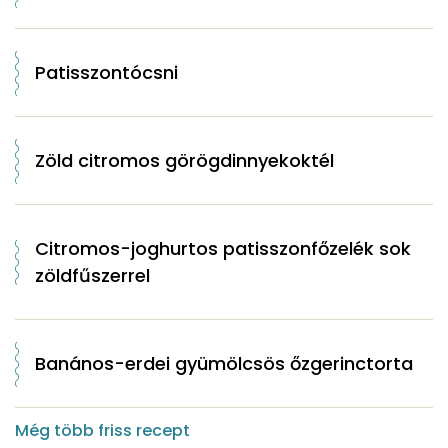
Patisszontócsni
Zöld citromos görögdinnyekoktél
Citromos-joghurtos patisszonfőzelék sok
zöldfűszerrel
Banános-erdei gyümölcsös őzgerinctorta
Még több friss recept