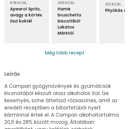
678 KCAL
1310 KCAL
312 KCAL
Apearol Spritz,
Hamis
Pityókás m
avagy a körtés
bruschetta
őszi koktél
biscottiból
Lakatos
Márktól
Még több recept
Leírás
A Campari gyógynövények és gyümölcsök
kivonatából készült olasz alkoholos ital. Íze
kesernyés, színe áttetsző rózsaszínes, amit az
eredeti receptben a bíbortetűből nyert
kárminnal értek el. A Campari alkoholtartalma
20,5 és 28% között mozog. Általában