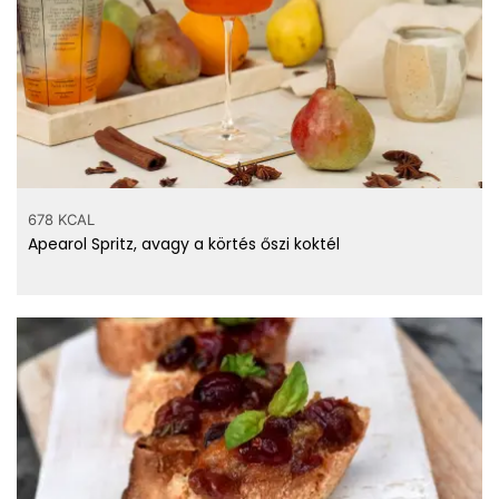
Hány kalória
gramm
campari?
678 KCAL
Apearol Spritz, avagy a körtés őszi koktél
Számold ki!
Top ásványi anyagok
8 mg
Nátrium