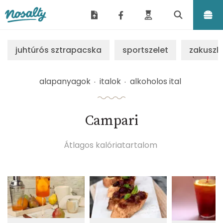
Nosalty
juhtúrós sztrapacska
sportszelet
zakuszk
alapanyagok
italok
alkoholos ital
Campari
Átlagos kalóriatartalom