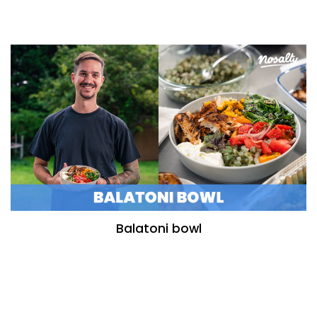
0.03 mg
Cink
0.04 mg
Réz
0.014 mg
Mangán
0.4 µg
Szelén
szénhidrát
38.3 g
cukor
víz
31 g
Balatoni bowl
vitaminok
0.004 mg
Tiamin - B1 vitamin
0.012 mg
Riboflavin - B2 vitamin
0.144 mg
Niacin - B3 vitamin