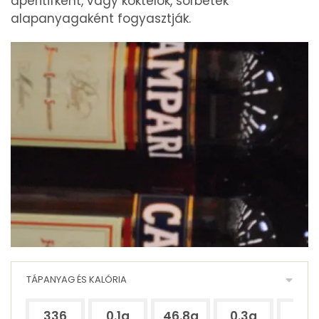
aperitifként, vagy koktélok, sörbetek
alapanyagaként fogyasztják.
TÁPANYAG ÉS KALÓRIA
336
0.1g
46.8g
0.3g
31g