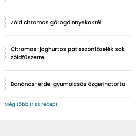
Zöld citromos görögdinnyekoktél
Citromos-joghurtos patisszonfőzelék sok
zöldfűszerrel
Banános-erdei gyümölcsös őzgerinctorta
Még több friss recept