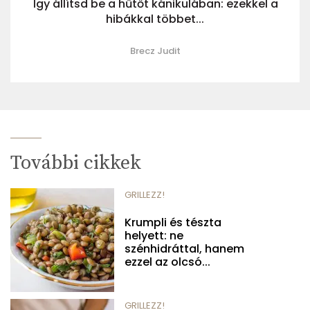
Így állítsd be a hűtőt kánikulában: ezekkel a
hibákkal többet...
Brecz Judit
További cikkek
GRILLEZZ!
Krumpli és tészta
helyett: ne
szénhidráttal, hanem
ezzel az olcsó...
GRILLEZZ!