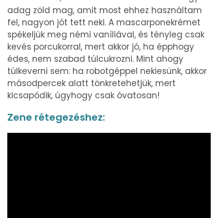
adag zöld mag, amit most ehhez használtam
fel, nagyon jót tett neki. A mascarponekrémet
spékeljük meg némi vaníliával, és tényleg csak
kevés porcukorral, mert akkor jó, ha épphogy
édes, nem szabad túlcukrozni. Mint ahogy
túlkeverni sem: ha robotgéppel nekiesünk, akkor
másodpercek alatt tönkretehetjük, mert
kicsapódik, úgyhogy csak óvatosan!
Zene rétegezéshez: