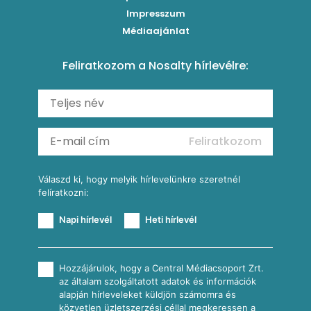
Levesek
Impresszum
Roston csirkemell
Sült paprikás alfredo
Kukoricás tortilla
Torták
Médiaajánlat
Amerikai palacsinta
Paprikás-juhtúrós hajtovány
Csirkés-kukoricás pite
Tésztareceptek
Feliratkozom a Nosalty hírlevélre:
Carbonara
Shakshuka
Mexikói húsleves kukorica salsával
Saláták
Ratatouille
Almás-kéksajtos kukoricasaláta
Köretek
Mexikói kukoricasaláta
Reggeli receptek
Feliratkozom
További receptkategóriák
Válaszd ki, hogy melyik hírlevelünkre szeretnél
felíratkozni:
Napi hírlevél
Heti hírlevél
Hozzájárulok, hogy a Central Médiacsoport Zrt.
az általam szolgáltatott adatok és információk
alapján hírleveleket küldjön számomra és
közvetlen üzletszerzési céllal megkeressen a