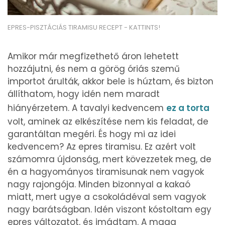
EPRES-PISZTÁCIÁS TIRAMISU RECEPT - KATTINTS!
Amikor már megfizethető áron lehetett
hozzájutni, és nem a görög óriás szemű
importot árulták, akkor bele is húztam, és bizton
állíthatom, hogy idén nem maradt
hiányérzetem. A tavalyi kedvencem
ez a torta
volt, aminek az elkészítése nem kis feladat, de
garantáltan megéri. És hogy mi az idei
kedvencem? Az epres tiramisu. Ez azért volt
számomra újdonság, mert kövezzetek meg, de
én a hagyományos tiramisunak nem vagyok
nagy rajongója. Minden bizonnyal a kakaó
miatt, mert ugye a csokoládéval sem vagyok
nagy barátságban. Idén viszont kóstoltam egy
epres változatot, és imádtam. A maga