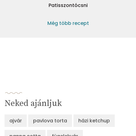
Patisszontócsni
Még több recept
Neked ajánljuk
ajvár
pavlova torta
házi ketchup