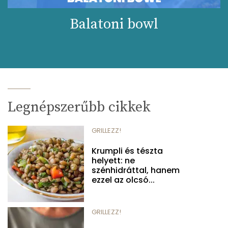
Balatoni bowl
Legnépszerűbb cikkek
GRILLEZZ!
Krumpli és tészta
helyett: ne
szénhidráttal, hanem
ezzel az olcsó...
GRILLEZZ!