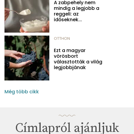
A zabpehely nem
mindig a legjobb a
reggeli: az
időseknek...
OTTHON
Ezt a magyar
vörösbort
választották a világ
legjobbjának
Még több cikk
Címlapról ajánljuk