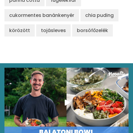
panna cotta
fügelekvár
cukormentes banánkenyér
chia puding
körözött
tojásleves
borsófőzelék