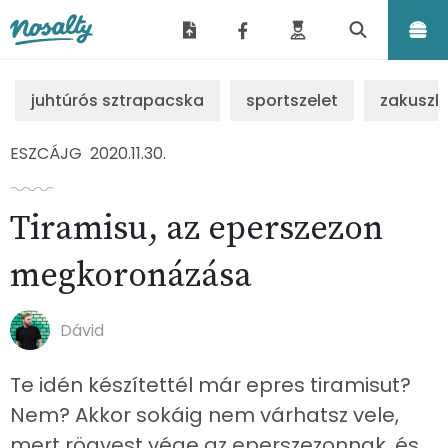
Nosalty
juhtúrós sztrapacska
sportszelet
zakuszk
ESZCÁJG
2020.11.30.
Tiramisu, az eperszezon
megkoronázása
Dávid
Te idén készítettél már epres tiramisut?
Nem? Akkor sokáig nem várhatsz vele,
mert rögvest vége az eperszezonnak, és