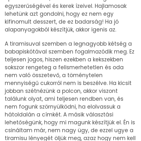
egyszerűségével és kerek ízeivel. Hajlamosak
lehetünk azt gondolni, hogy ez nem egy
kifinomult desszert, de ez badarság! Ha jó
alapanyagokból készítjük, akkor igenis az.
A tiramisuval szemben a legnagyobb kétség a
babapiskótával szemben fogalmazódik meg. Ez
teljesen jogos, hiszen ezekben a kekszekben
sokszor rengeteg a felismerhetetlen és oda
nem való összetevő, a töménytelen
mennyiségű cukorról nem is beszélve. Ha kicsit
jobban szétnézünk a polcon, akkor viszont
találunk olyat, ami teljesen rendben van, és
nem fogunk szörnyülködni, ha elolvassuk a
hátoldalán a címkét. A másik választási
lehetőségünk, hogy mi magunk készítjük el. Én is
csináltam már, nem nagy ügy, de ezzel ugye a
tiramisu lényegét öljük meg, azaz hogy nem kell