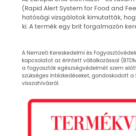
(Rapid Alert System for Food and Fee
hatósági vizsgálatok kimutatták, h
ki. A termék egy brit forgalmazón ker
A Nemzeti Kereskedelmi és Fogyasztóvédel
kapcsolatot az érintett vállalkozással (BTD
a fogyasztók egészségvédelmét szem előtt
szükséges intézkedéseket, gondoskodott a k
visszahívásról.