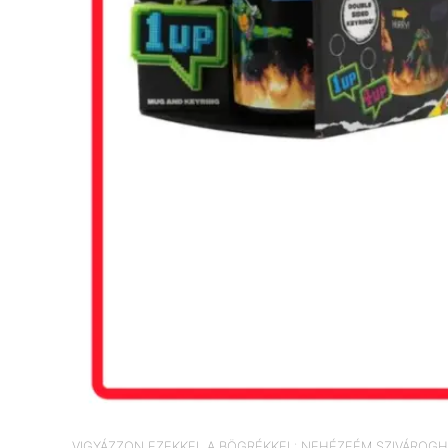
VIGYÁZZON EZEKKEL A BÖGRÉKKEL: NEHÉZFÉM SZIVÁROGH