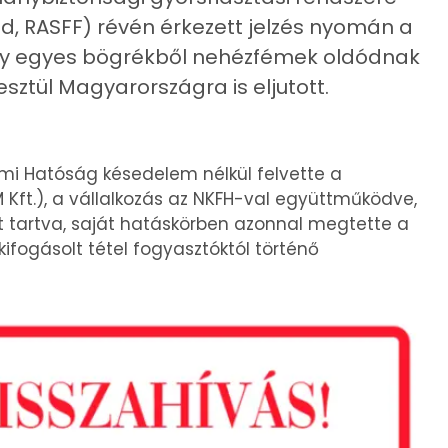
d, RASFF) révén érkezett jelzés nyomán a
ogy egyes bögrékből nehézfémek oldódnak
esztül Magyarországra is eljutott.
mi Hatóság késedelem nélkül felvette a
M Kft.), a vállalkozás az NKFH-val együttműködve,
 tartva, saját hatáskörben azonnal megtette a
ifogásolt tétel fogyasztóktól történő