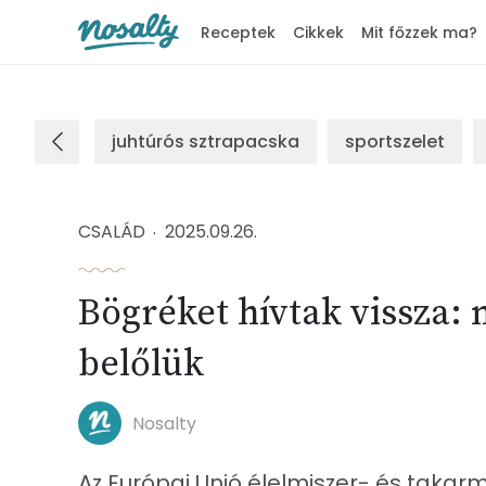
Receptek
Cikkek
Mit főzzek ma?
Nosalty
juhtúrós sztrapacska
sportszelet
CSALÁD
2025.09.26.
Bögréket hívtak vissza:
belőlük
Nosalty
Az Európai Unió élelmiszer- és takar