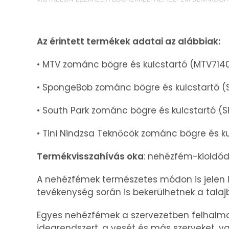
Az érintett termékek adatai az alábbiak:
• MTV zománc bögre és kulcstartó (MTV714
• SpongeBob zománc bögre és kulcstartó (
• South Park zománc bögre és kulcstartó (
• Tini Nindzsa Teknőcök zománc bögre és k
Termékvisszahívás oka
: nehézfém-kioldó
A nehézfémek természetes módon is jelen le
tevékenység során is bekerülhetnek a talaj
Egyes nehézfémek a szervezetben felhalmo
idegrendszert, a vesét és más szerveket, va