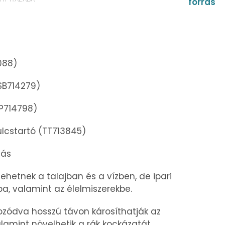
forrás
088)
SB714279)
SP714798)
ulcstartó (TT713845)
dás
hetnek a talajban és a vízben, de ipari
ba, valamint az élelmiszerekbe.
zódva hosszú távon károsíthatják az
lamint növelhetik a rák kockázatát.