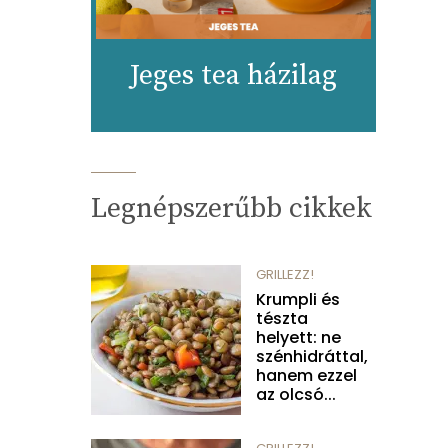
Jeges tea házilag
Legnépszerűbb cikkek
GRILLEZZ!
Krumpli és
tészta
helyett: ne
szénhidráttal,
hanem ezzel
az olcsó...