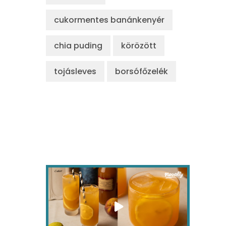
cukormentes banánkenyér
chia puding
körözött
tojásleves
borsófőzelék