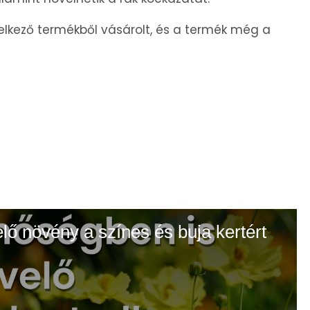
elkező termékből vásárolt, és a termék még a
elő növény a színes és buja kertért