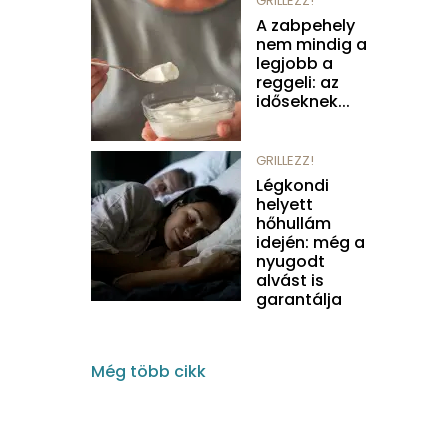
GRILLEZZ!
A zabpehely
nem mindig a
legjobb a
reggeli: az
időseknek...
GRILLEZZ!
Légkondi
helyett
hőhullám
idején: még a
nyugodt
alvást is
garantálja
Még több cikk