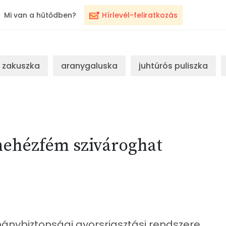
Mi van a hűtődben?
Hírlevél-feliratkozás
zakuszka
aranygaluska
juhtúrós puliszka
 nehézfém szivároghat
mánybiztonsági gyorsriasztási rendszere