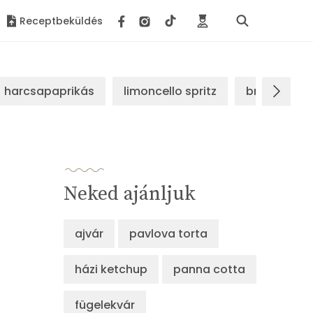
Receptbeküldés
harcsapaprikás
limoncello spritz
brassói sz
Neked ajánljuk
ajvár
pavlova torta
házi ketchup
panna cotta
fügelekvár