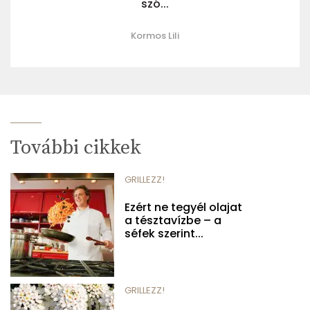
szó...
Kormos Lili
További cikkek
GRILLEZZ!
Ezért ne tegyél olajat
a tésztavízbe – a
séfek szerint...
GRILLEZZ!