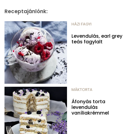
Receptajánlónk:
HÁZI FAGYI
Levendulás, earl grey
teás fagylalt
MÁKTORTA
Áfonyás torta
levendulás
vaníliakrémmel