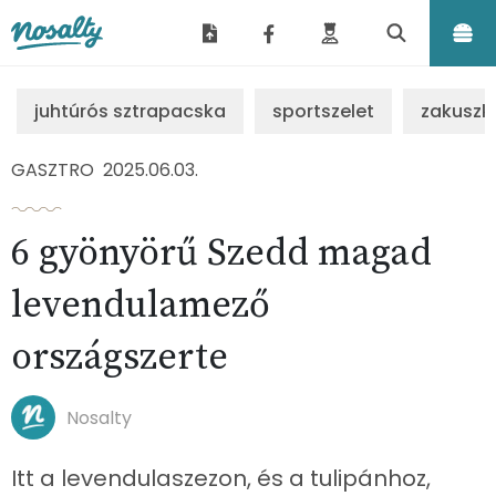
Nosalty
juhtúrós sztrapacska
sportszelet
zakuszk
GASZTRO
2025.06.03.
6 gyönyörű Szedd magad
levendulamező
országszerte
Nosalty
Itt a levendulaszezon, és a tulipánhoz,