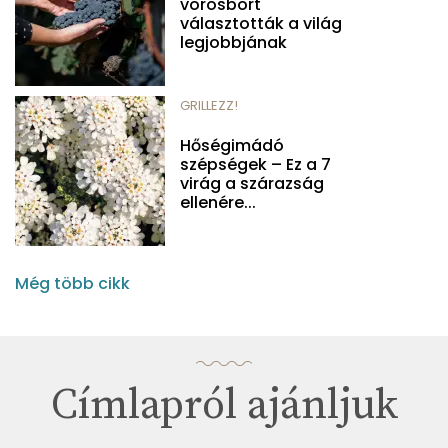
vörösbort
választották a világ
legjobbjának
GRILLEZZ!
Hőségimádó
szépségek – Ez a 7
virág a szárazság
ellenére...
Még több cikk
Címlapról ajánljuk