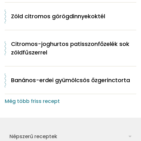
Zöld citromos görögdinnyekoktél
Citromos-joghurtos patisszonfőzelék sok
zöldfűszerrel
Banános-erdei gyümölcsös őzgerinctorta
Még több friss recept
Népszerű receptek