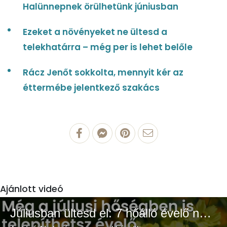
Halünnepnek örülhetünk júniusban
Ezeket a növényeket ne ültesd a
telekhatárra – még per is lehet belőle
Rácz Jenőt sokkolta, mennyit kér az
éttermébe jelentkező szakács
Ajánlott videó
Júliusban ültesd el: 7 hőálló évelő növény a színes és buja kertért