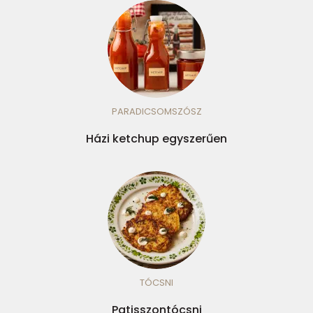
PARADICSOMSZÓSZ
Házi ketchup egyszerűen
TÓCSNI
Patisszontócsni