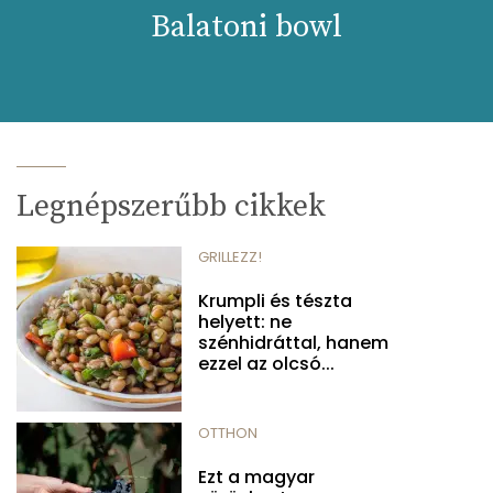
Balatoni bowl
Legnépszerűbb cikkek
GRILLEZZ!
Krumpli és tészta
helyett: ne
szénhidráttal, hanem
ezzel az olcsó...
OTTHON
Ezt a magyar