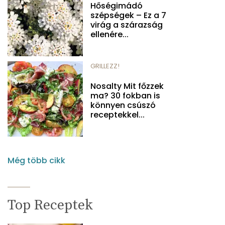
Hőségimádó
szépségek – Ez a 7
virág a szárazság
ellenére...
GRILLEZZ!
Nosalty Mit főzzek
ma? 30 fokban is
könnyen csúszó
receptekkel...
Még több cikk
Top Receptek