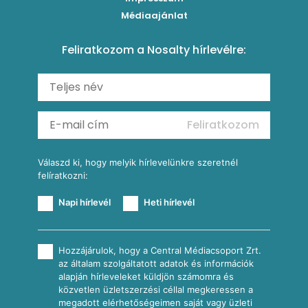
Roston csirkemell
Sült paprikás alfredo
Kukoricás tortilla
Torták
Médiaajánlat
Amerikai palacsinta
Paprikás-juhtúrós hajtovány
Csirkés-kukoricás pite
Tésztareceptek
Feliratkozom a Nosalty hírlevélre:
Carbonara
Shakshuka
Mexikói húsleves kukorica salsával
Saláták
Ratatouille
Almás-kéksajtos kukoricasaláta
Köretek
Mexikói kukoricasaláta
Reggeli receptek
Feliratkozom
További receptkategóriák
Válaszd ki, hogy melyik hírlevelünkre szeretnél
felíratkozni:
Napi hírlevél
Heti hírlevél
Hozzájárulok, hogy a Central Médiacsoport Zrt.
az általam szolgáltatott adatok és információk
alapján hírleveleket küldjön számomra és
közvetlen üzletszerzési céllal megkeressen a
megadott elérhetőségeimen saját vagy üzleti