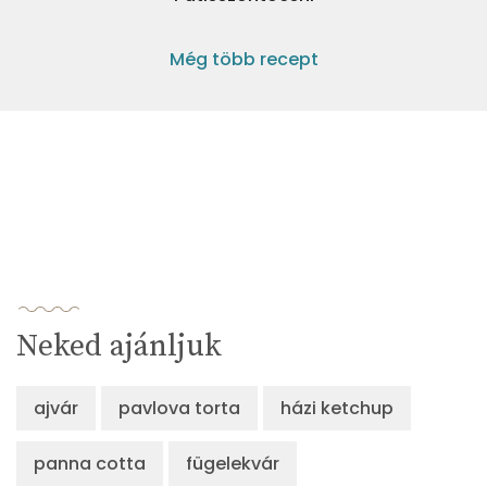
Még több recept
Neked ajánljuk
ajvár
pavlova torta
házi ketchup
panna cotta
fügelekvár