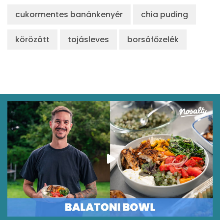
cukormentes banánkenyér
chia puding
körözött
tojásleves
borsófőzelék