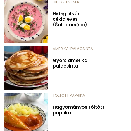
HIDEG LEVESEK
Hideg litván
céklaleves
(Šaltibarščiai)
AMERIKAI PALACSINTA
Gyors amerikai
palacsinta
TÖLTÖTT PAPRIKA
Hagyományos töltött
paprika