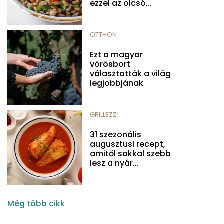
ezzel az olcsó...
OTTHON
Ezt a magyar
vörösbort
választották a világ
legjobbjának
GRILLEZZ!
31 szezonális
augusztusi recept,
amitől sokkal szebb
lesz a nyár...
Még több cikk