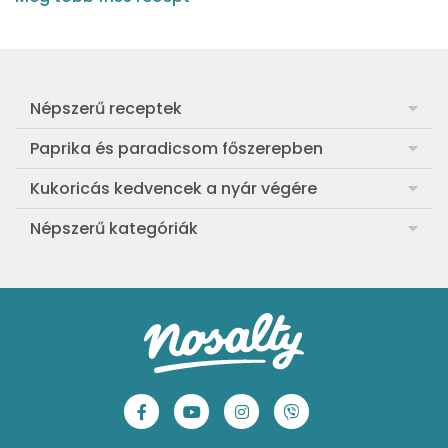
Népszerű receptek
Frankfurti leves
Paprika és paradicsom főszerepben
Egyszerű muffin
Pan con Tomate
Kukoricás kedvencek a nyár végére
Aranygaluska
Paradicsom és paprika eltevése télre
Legfinomabb főtt kukorica
Népszerű kategóriák
Egyszerű paradicsomleves
Mézes-mascarponés sült paradicsom
Ropogós kukoricás fritters
Ebéd receptek
Egyszerű krumplifőzelék
Paradicsomos húsgombóc
Bang bang kukorica
Aprósütemények
Klasszikus madártej
Paradicsomos flat tart leveles tésztából
Szójás-vajas grillkukoricák
Sütemények
Fasírt
Bazsalikomos-paradicsomos spagetti
Tex-Mex kukorica-krémleves
Mentes receptek
Borsófőzelék
Sültparadicsomszószos gnocchi
Koreai chilis kukorica
Sütés nélküli sütik
Chilis bab
Marinált paradicsomos tésztasaláta
Laktató kukorica chowder
Főzelékreceptek