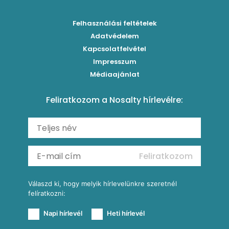
Bolognai spagetti
Fűszeres, zöldséges rizzsel töltött paprika
Corn ribs
Húsételek
Felhasználási feltételek
Paradicsomos húsgombóc
Klasszikus paprikás krumpli
Grillezettkukorica-saláta fűszeres garnélanyársakkal
Egytálételek
Adatvédelem
Brassói
Szaftos paprikás csirke
Kapcsolatfelvétel
Kukoricás-újhagymás lepény
Levesek
Impresszum
Roston csirkemell
Sült paprikás alfredo
Kukoricás tortilla
Torták
Médiaajánlat
Amerikai palacsinta
Paprikás-juhtúrós hajtovány
Csirkés-kukoricás pite
Tésztareceptek
Feliratkozom a Nosalty hírlevélre:
Carbonara
Shakshuka
Mexikói húsleves kukorica salsával
Saláták
Ratatouille
Almás-kéksajtos kukoricasaláta
Köretek
Mexikói kukoricasaláta
Reggeli receptek
Feliratkozom
További receptkategóriák
Válaszd ki, hogy melyik hírlevelünkre szeretnél
felíratkozni:
Napi hírlevél
Heti hírlevél