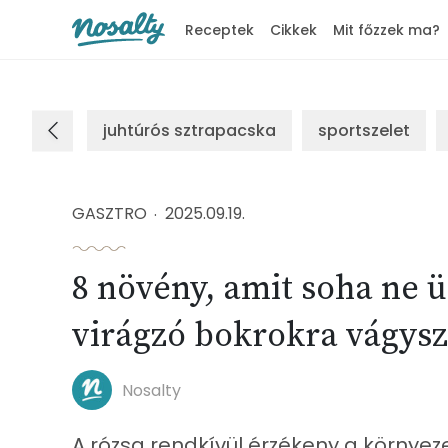
Receptek
Cikkek
Mit főzzek ma?
Nosalty
juhtúrós sztrapacska
sportszelet
GASZTRO
2025.09.19.
8 növény, amit soha ne ü
virágzó bokrokra vágysz
Nosalty
A rózsa rendkívül érzékeny a környe