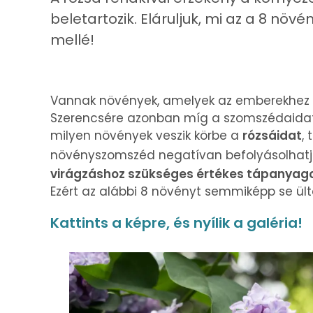
beletartozik. Eláruljuk, mi az a 8 nö
mellé!
Vannak növények, amelyek az emberekhez 
Szerencsére azonban míg a szomszédaidat 
milyen növények veszik körbe a
rózsáidat
, 
növényszomszéd negatívan befolyásolhat
virágzáshoz szükséges értékes tápanyagok
Ezért az alábbi 8 növényt semmiképp se ült
Kattints a képre, és nyílik a galéria!