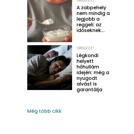
GRILLEZZ!
A zabpehely
nem mindig a
legjobb a
reggeli: az
időseknek...
GRILLEZZ!
Légkondi
helyett
hőhullám
idején: még a
nyugodt
alvást is
garantálja
Még több cikk