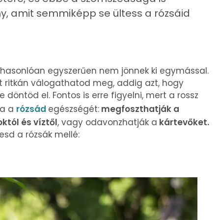
vény, amit semmiképp se ültess a rózsáid
hasonlóan egyszerűen nem jönnek ki egymással.
ritkán válogathatod meg, addig azt, hogy
te döntöd el. Fontos is erre figyelni, mert a rossz
ja a
rózsád
egészségét:
megfoszthatják a
tól és víztől
, vagy odavonzhatják a
kártevőket.
esd a rózsák mellé: