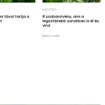
GASZTRO
i távol tartja a
8 szobanövény, ami a
t
legsötétebb sarokban is él és
virul
Brecz Judit