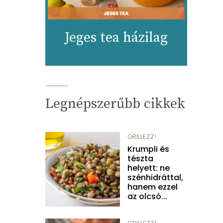
Jeges tea házilag
Legnépszerűbb cikkek
GRILLEZZ!
Krumpli és
tészta
helyett: ne
szénhidráttal,
hanem ezzel
az olcsó...