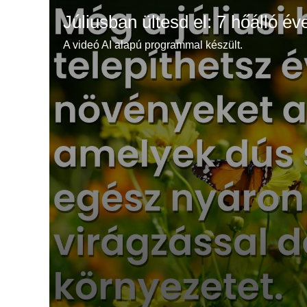
Júliusban ültesd el: 7 hőálló év
A videó AI alapú programmal készült.