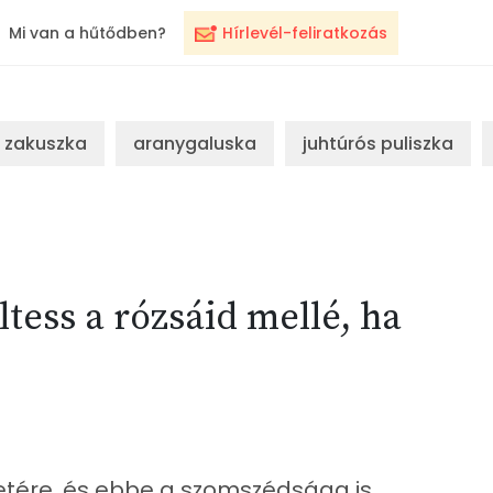
Mi van a hűtődben?
Hírlevél-feliratkozás
zakuszka
aranygaluska
juhtúrós puliszka
ltess a rózsáid mellé, ha
zetére, és ebbe a szomszédsága is