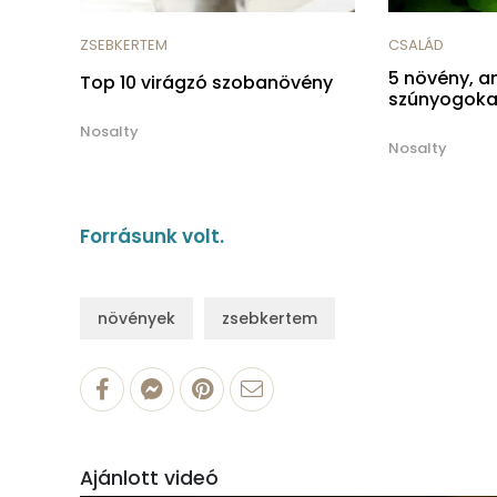
ZSEBKERTEM
CSALÁD
5 növény, am
Top 10 virágzó szobanövény
szúnyogoka
Nosalty
Nosalty
Forrásunk volt.
növények
zsebkertem
Ajánlott videó