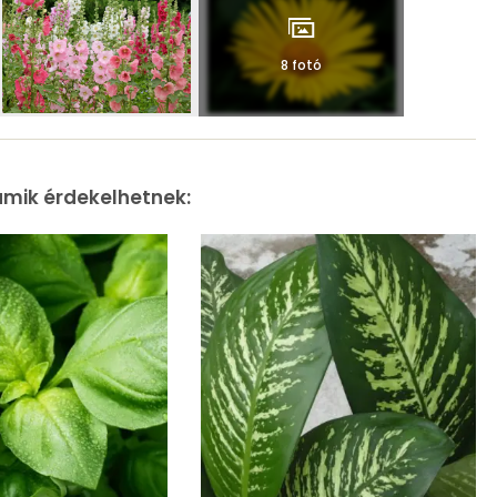
8 fotó
amik érdekelhetnek: