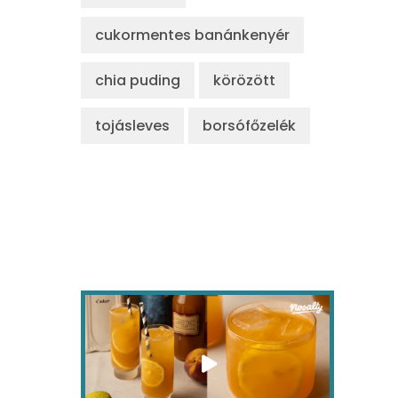
cukormentes banánkenyér
chia puding
körözött
tojásleves
borsófőzelék