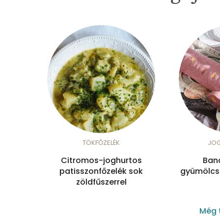
TÖKFŐZELÉK
JO
Citromos-joghurtos
Ban
patisszonfőzelék sok
gyümölcsö
zöldfűszerrel
Még 