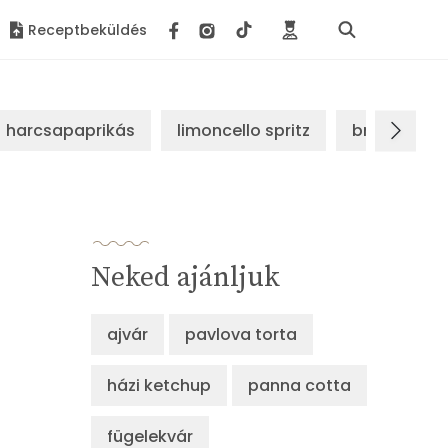
Receptbeküldés
harcsapaprikás
limoncello spritz
brassói sz
Neked ajánljuk
ajvár
pavlova torta
házi ketchup
panna cotta
fügelekvár