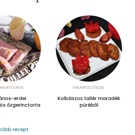
GHURTTORTA
KRUMPLIS ÉTELEK
ános-erdei
Kolbászos tallér maradék
s őzgerinctorta
püréből
több recept