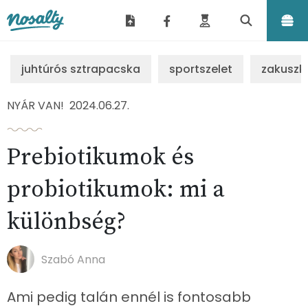
Nosalty
juhtúrós sztrapacska
sportszelet
zakuszk
NYÁR VAN!
2024.06.27.
Prebiotikumok és
probiotikumok: mi a
különbség?
Szabó Anna
Ami pedig talán ennél is fontosabb