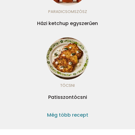
PARADICSOMSZÓSZ
Házi ketchup egyszerűen
TÓCSNI
Patisszontócsni
Még több recept