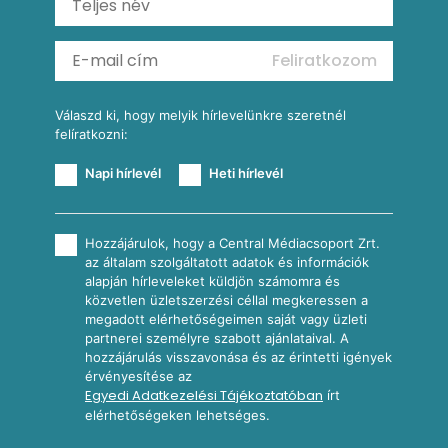
Köretek
Mexikói kukoricasaláta
Reggeli receptek
Feliratkozom
További receptkategóriák
Válaszd ki, hogy melyik hírlevelünkre szeretnél
felíratkozni:
Napi hírlevél
Heti hírlevél
Hozzájárulok, hogy a Central Médiacsoport Zrt.
az általam szolgáltatott adatok és információk
alapján hírleveleket küldjön számomra és
közvetlen üzletszerzési céllal megkeressen a
megadott elérhetőségeimen saját vagy üzleti
partnerei személyre szabott ajánlataival. A
hozzájárulás visszavonása és az érintetti igények
érvényesítése az
Egyedi Adatkezelési Tájékoztatóban
írt
elérhetőségeken lehetséges.