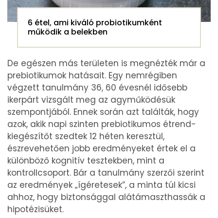
6 étel, ami kiváló probiotikumként
működik a belekben
De egészen más területen is megnézték már a
prebiotikumok hatásait. Egy nemrégiben
végzett tanulmány 36, 60 évesnél idősebb
ikerpárt vizsgált meg az agyműködésük
szempontjából. Ennek során azt találták, hogy
azok, akik napi szinten prebiotikumos étrend-
kiegészítőt szedtek 12 héten keresztül,
észrevehetően jobb eredményeket értek el a
különböző kognitív tesztekben, mint a
kontrollcsoport. Bár a tanulmány szerzői szerint
az eredmények „ígéretesek”, a minta túl kicsi
ahhoz, hogy biztonsággal alátámaszthassák a
hipotézisüket.