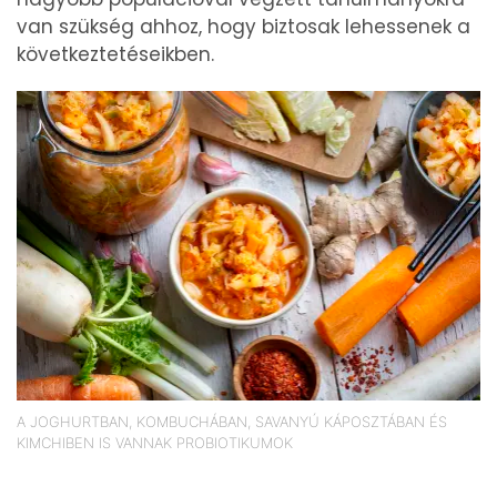
van szükség ahhoz, hogy biztosak lehessenek a
következtetéseikben.
A JOGHURTBAN, KOMBUCHÁBAN, SAVANYÚ KÁPOSZTÁBAN ÉS
KIMCHIBEN IS VANNAK PROBIOTIKUMOK