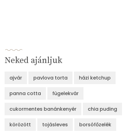
Neked ajánljuk
ajvár
pavlova torta
házi ketchup
panna cotta
fügelekvár
cukormentes banánkenyér
chia puding
körözött
tojásleves
borsófőzelék