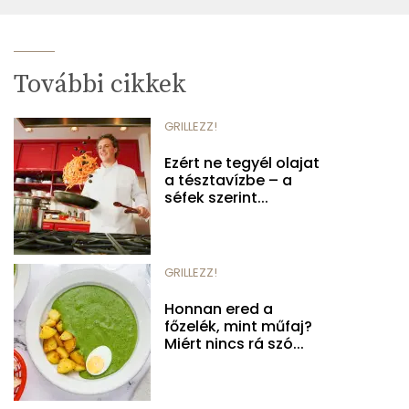
További cikkek
GRILLEZZ!
Ezért ne tegyél olajat
a tésztavízbe – a
séfek szerint...
GRILLEZZ!
Honnan ered a
főzelék, mint műfaj?
Miért nincs rá szó...