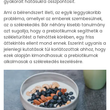
gyakorolt hatásukra összpontosít.
Ami a bélrendszert illeti, az egyik leggyakoribb
probléma, amellyel az emberek szembesülnek,
az a székrekedés. Bár néhány kisebb tanulmány
azt sugallja, hogy a prebiotikumok segíthetik a
székletürítést a felnőttek körében, egy friss
áttekintés ellent mond ennek. Eszerint ugyanis a
jelenlegi kutatások túl korlátozottak ahhoz, hogy
ezek alapján kimondhassuk: a prebiotikumok
alkalmasak a székrekedés kezelésére.