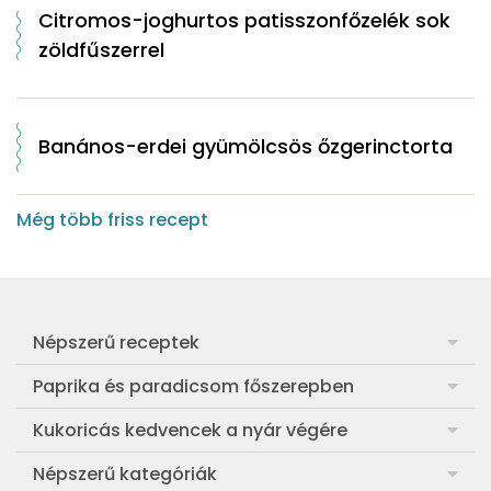
Citromos-joghurtos patisszonfőzelék sok
zöldfűszerrel
Banános-erdei gyümölcsös őzgerinctorta
Még több friss recept
Népszerű receptek
Frankfurti leves
Paprika és paradicsom főszerepben
Egyszerű muffin
Pan con Tomate
Kukoricás kedvencek a nyár végére
Aranygaluska
Paradicsom és paprika eltevése télre
Legfinomabb főtt kukorica
Népszerű kategóriák