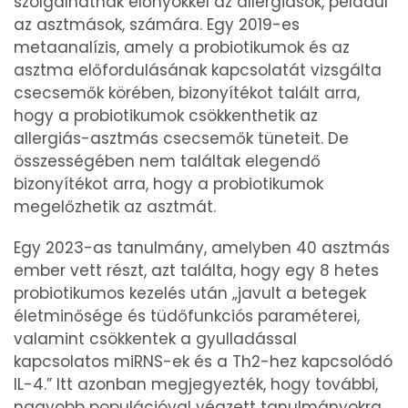
szolgálhatnak előnyökkel az allergiások, például
az asztmások, számára. Egy 2019-es
metaanalízis, amely a probiotikumok és az
asztma előfordulásának kapcsolatát vizsgálta
csecsemők körében, bizonyítékot talált arra,
hogy a probiotikumok csökkenthetik az
allergiás-asztmás csecsemők tüneteit. De
összességében nem találtak elegendő
bizonyítékot arra, hogy a probiotikumok
megelőzhetik az asztmát.
Egy 2023-as tanulmány, amelyben 40 asztmás
ember vett részt, azt találta, hogy egy 8 hetes
probiotikumos kezelés után „javult a betegek
életminősége és tüdőfunkciós paraméterei,
valamint csökkentek a gyulladással
kapcsolatos miRNS-ek és a Th2-hez kapcsolódó
IL-4.” Itt azonban megjegyezték, hogy további,
nagyobb populációval végzett tanulmányokra