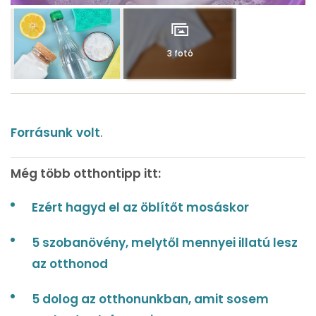
3 fotó
Forrásunk
volt
.
Még több otthontipp itt:
Ezért hagyd el az öblítőt mosáskor
5 szobanövény, melytől mennyei illatú lesz
az otthonod
5 dolog az otthonunkban, amit sosem