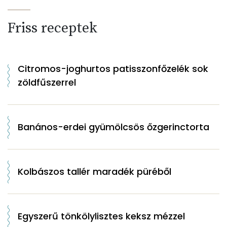
Friss receptek
Citromos-joghurtos patisszonfőzelék sok
zöldfűszerrel
Banános-erdei gyümölcsös őzgerinctorta
Kolbászos tallér maradék püréből
Egyszerű tönkölylisztes keksz mézzel