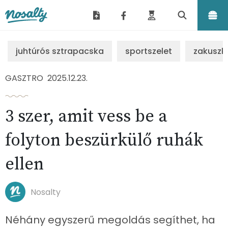
Nosalty
juhtúrós sztrapacska
sportszelet
zakuszk
GASZTRO
2025.12.23.
3 szer, amit vess be a
folyton beszürkülő ruhák
ellen
Nosalty
Néhány egyszerű megoldás segíthet, ha