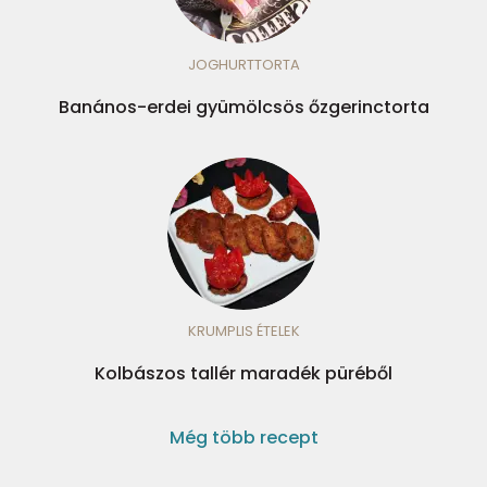
JOGHURTTORTA
Banános-erdei gyümölcsös őzgerinctorta
KRUMPLIS ÉTELEK
Kolbászos tallér maradék püréből
Még több recept