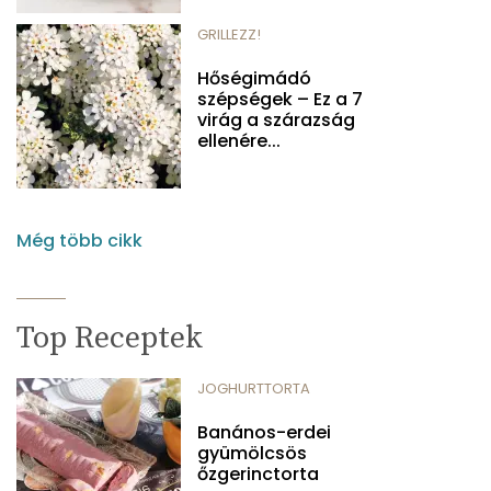
GRILLEZZ!
Hőségimádó
szépségek – Ez a 7
virág a szárazság
ellenére...
Még több cikk
Top Receptek
JOGHURTTORTA
Banános-erdei
gyümölcsös
őzgerinctorta