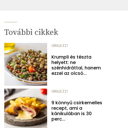
További cikkek
GRILLEZZ!
Krumpli és tészta
helyett: ne
szénhidráttal, hanem
ezzel az olcsó...
GRILLEZZ!
9 könnyű csirkemelles
recept, ami a
kánikulában is 30
perc...