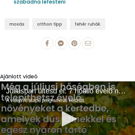
szabadna lefesteni
mosás
otthon tipp
fehér ruhák
Ajánlott videó
Júliusban ültesd el: 7 hőálló évelő növény a színes és buja kertért
A videó AI alapú programmal készült.