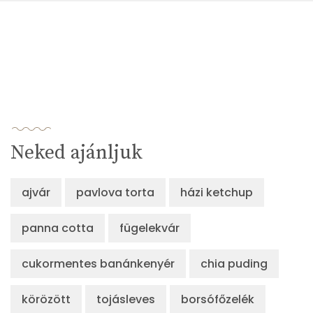
Neked ajánljuk
ajvár
pavlova torta
házi ketchup
panna cotta
fügelekvár
cukormentes banánkenyér
chia puding
körözött
tojásleves
borsófőzelék