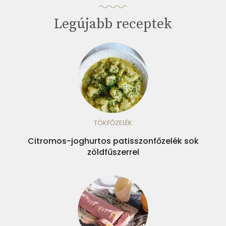
Legújabb receptek
TÖKFŐZELÉK
Citromos-joghurtos patisszonfőzelék sok
zöldfűszerrel