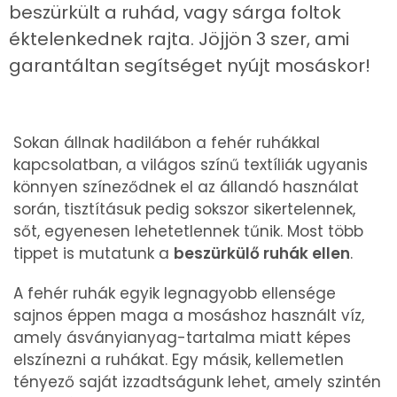
beszürkült a ruhád, vagy sárga foltok
éktelenkednek rajta. Jöjjön 3 szer, ami
garantáltan segítséget nyújt mosáskor!
Sokan állnak hadilábon a fehér ruhákkal
kapcsolatban, a világos színű textíliák ugyanis
könnyen színeződnek el az állandó használat
során, tisztításuk pedig sokszor sikertelennek,
sőt, egyenesen lehetetlennek tűnik. Most több
tippet is mutatunk a
beszürkülő ruhák ellen
.
A fehér ruhák egyik legnagyobb ellensége
sajnos éppen maga a mosáshoz használt víz,
amely ásványianyag-tartalma miatt képes
elszínezni a ruhákat. Egy másik, kellemetlen
tényező saját izzadtságunk lehet, amely szintén