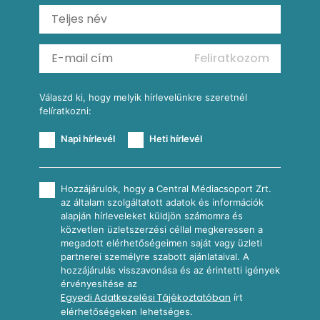
Ratatouille
Almás-kéksajtos kukoricasaláta
Köretek
Mexikói kukoricasaláta
Reggeli receptek
Feliratkozom
További receptkategóriák
Válaszd ki, hogy melyik hírlevelünkre szeretnél
felíratkozni:
Napi hírlevél
Heti hírlevél
Hozzájárulok, hogy a Central Médiacsoport Zrt.
az általam szolgáltatott adatok és információk
alapján hírleveleket küldjön számomra és
közvetlen üzletszerzési céllal megkeressen a
megadott elérhetőségeimen saját vagy üzleti
partnerei személyre szabott ajánlataival. A
hozzájárulás visszavonása és az érintetti igények
érvényesítése az
Egyedi Adatkezelési Tájékoztatóban
írt
elérhetőségeken lehetséges.