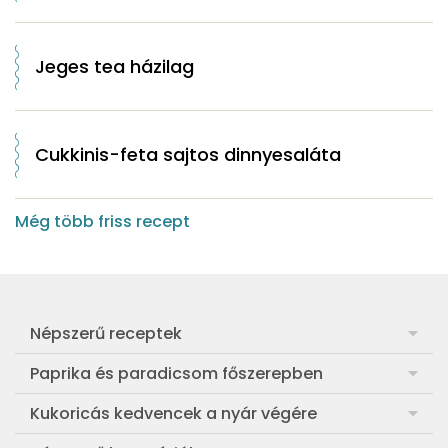
Jeges tea házilag
Cukkinis-feta sajtos dinnyesaláta
Még több friss recept
Népszerű receptek
Frankfurti leves
Paprika és paradicsom főszerepben
Egyszerű muffin
Pan con Tomate
Kukoricás kedvencek a nyár végére
Aranygaluska
Paradicsom és paprika eltevése télre
Legfinomabb főtt kukorica