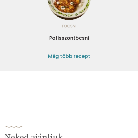
TÓCSNI
Patisszontócsni
Még több recept
Neked ajánljuk