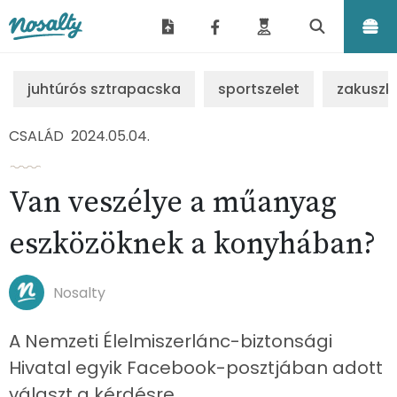
Nosalty
juhtúrós sztrapacska
sportszelet
zakuszk
CSALÁD
2024.05.04.
Van veszélye a műanyag
eszközöknek a konyhában?
Nosalty
A Nemzeti Élelmiszerlánc-biztonsági
Hivatal egyik Facebook-posztjában adott
választ a kérdésre.