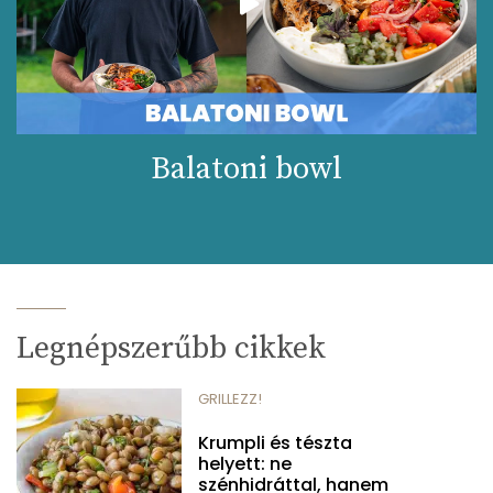
Balatoni bowl
Legnépszerűbb cikkek
GRILLEZZ!
Krumpli és tészta
helyett: ne
szénhidráttal, hanem