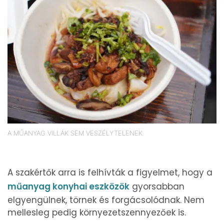
A MŰANYAG VILLÁK SEM VESZÉLYTELENEK
A szakértők arra is felhívták a figyelmet, hogy a
műanyag konyhai eszközök
gyorsabban
elgyengülnek, törnek és forgácsolódnak. Nem
mellesleg pedig környezetszennyezőek is.