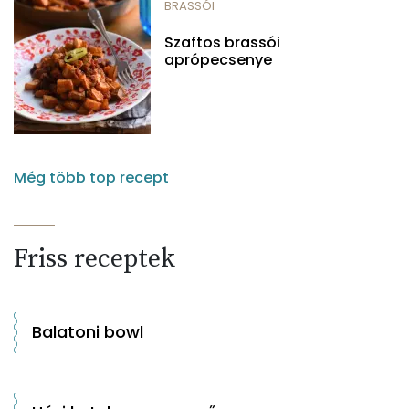
BRASSÓI
Szaftos brassói
aprópecsenye
Még több top recept
Friss receptek
Balatoni bowl