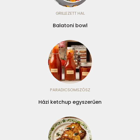
GRILLEZETT HAL
Balatoni bowl
PARADICSOMSZÓSZ
Házi ketchup egyszerűen