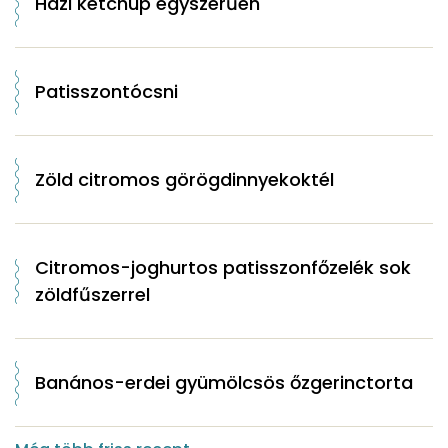
Házi ketchup egyszerűen
Patisszontócsni
Zöld citromos görögdinnyekoktél
Citromos-joghurtos patisszonfőzelék sok
zöldfűszerrel
Banános-erdei gyümölcsös őzgerinctorta