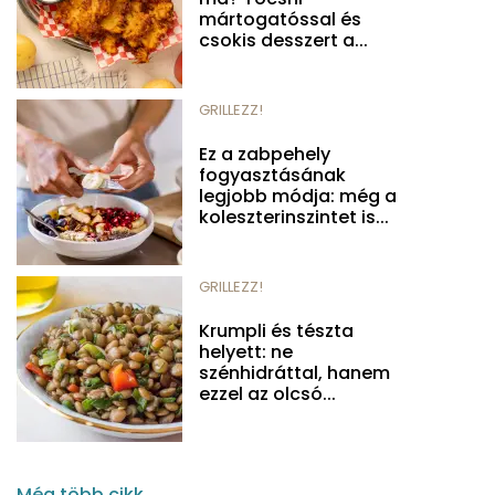
mártogatóssal és
csokis desszert a...
GRILLEZZ!
Ez a zabpehely
fogyasztásának
legjobb módja: még a
koleszterinszintet is...
GRILLEZZ!
Krumpli és tészta
helyett: ne
szénhidráttal, hanem
ezzel az olcsó...
Még több cikk