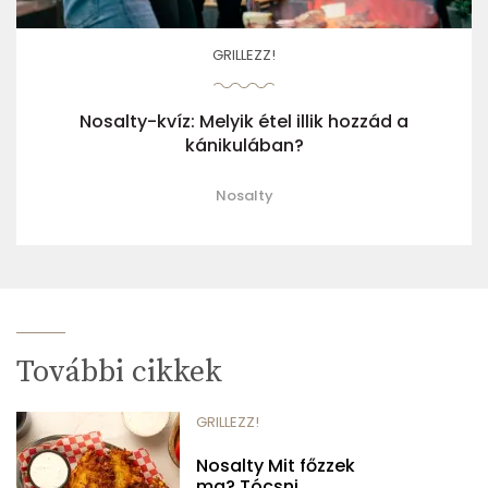
GRILLEZZ!
Nosalty-kvíz: Melyik étel illik hozzád a
kánikulában?
Nosalty
További cikkek
GRILLEZZ!
Nosalty Mit főzzek
ma? Tócsni