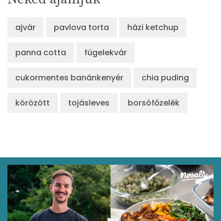
ajvár
pavlova torta
házi ketchup
panna cotta
fügelekvár
cukormentes banánkenyér
chia puding
körözött
tojásleves
borsófőzelék