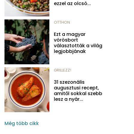
ezzel az olcsó...
OTTHON
Ezt a magyar
vörösbort
választották a világ
legjobbjának
GRILLEZZ!
31 szezonális
augusztusi recept,
amitől sokkal szebb
lesz a nyár...
Még több cikk