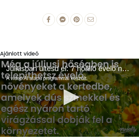
Ajánlott videó
Júliusban ültesd el: 7 hőálló évelő növény a színes és buja kertért
A videó AI alapú programmal készült.
0