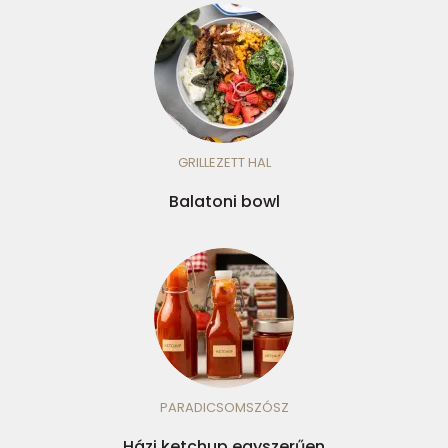
GRILLEZETT HAL
Balatoni bowl
PARADICSOMSZÓSZ
Házi ketchup egyszerűen