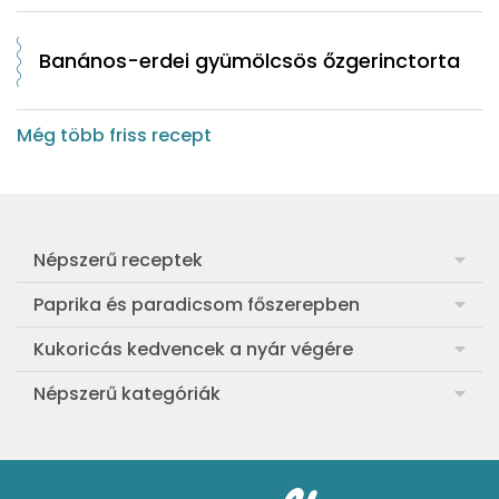
Banános-erdei gyümölcsös őzgerinctorta
Még több friss recept
Népszerű receptek
Frankfurti leves
Paprika és paradicsom főszerepben
Egyszerű muffin
Pan con Tomate
Kukoricás kedvencek a nyár végére
Aranygaluska
Paradicsom és paprika eltevése télre
Legfinomabb főtt kukorica
Népszerű kategóriák
Egyszerű paradicsomleves
Mézes-mascarponés sült paradicsom
Ropogós kukoricás fritters
Ebéd receptek
Egyszerű krumplifőzelék
Paradicsomos húsgombóc
Bang bang kukorica
Aprósütemények