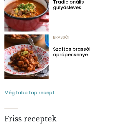
Tradicionális
gulyásleves
BRASSÓI
Szaftos brassói
aprópecsenye
Még több top recept
Friss receptek