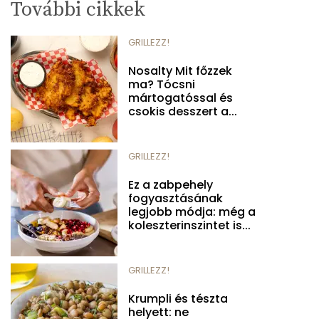
További cikkek
GRILLEZZ!
Nosalty Mit főzzek
ma? Tócsni
mártogatóssal és
csokis desszert a...
GRILLEZZ!
Ez a zabpehely
fogyasztásának
legjobb módja: még a
koleszterinszintet is...
GRILLEZZ!
Krumpli és tészta
helyett: ne