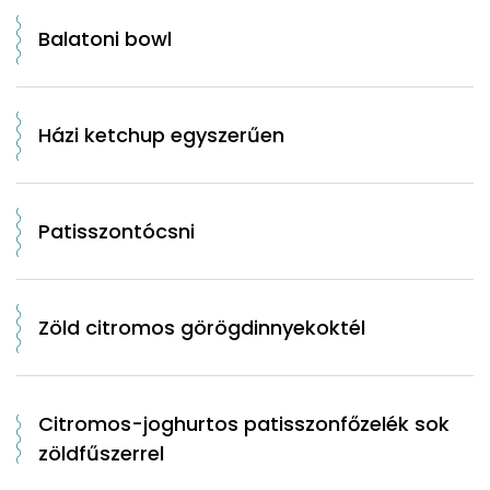
Balatoni bowl
Házi ketchup egyszerűen
Patisszontócsni
Zöld citromos görögdinnyekoktél
Citromos-joghurtos patisszonfőzelék sok
zöldfűszerrel