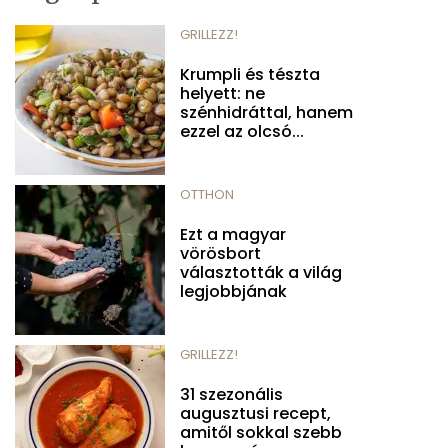
GRILLEZZ!
Krumpli és tészta
helyett: ne
szénhidráttal, hanem
ezzel az olcsó...
OTTHON
Ezt a magyar
vörösbort
választották a világ
legjobbjának
GRILLEZZ!
31 szezonális
augusztusi recept,
amitől sokkal szebb