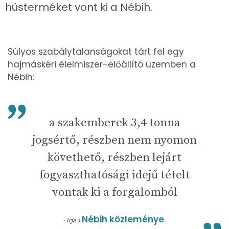
hústerméket vont ki a Nébih.
Súlyos szabálytalanságokat tárt fel egy
hajmáskéri élelmiszer-előállító üzemben a
Nébih:
a szakemberek 3,4 tonna
jogsértő, részben nem nyomon
követhető, részben lejárt
fogyaszthatósági idejű tételt
vontak ki a forgalomból
Nébih közleménye
- írja a
.