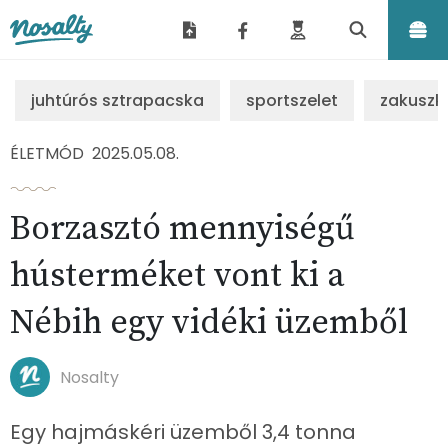
Nosalty
juhtúrós sztrapacska
sportszelet
zakuszk
ÉLETMÓD
2025.05.08.
Borzasztó mennyiségű
hústerméket vont ki a
Nébih egy vidéki üzemből
Nosalty
Egy hajmáskéri üzemből 3,4 tonna