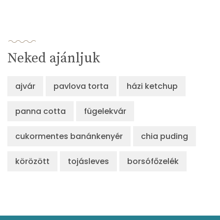
Neked ajánljuk
ajvár
pavlova torta
házi ketchup
panna cotta
fügelekvár
cukormentes banánkenyér
chia puding
körözött
tojásleves
borsófőzelék