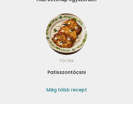
TÓCSNI
Patisszontócsni
Még több recept