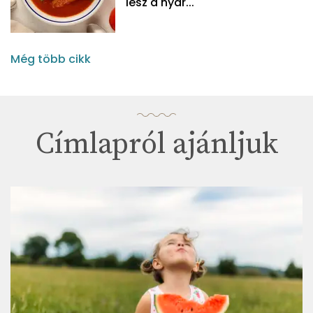
lesz a nyár...
Még több cikk
Címlapról ajánljuk