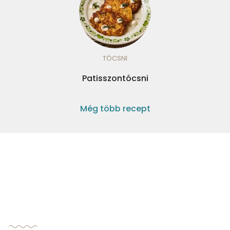
TÓCSNI
Patisszontócsni
Még több recept