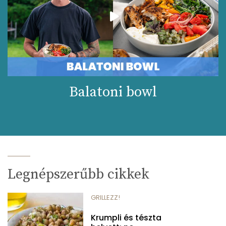
Balatoni bowl
Legnépszerűbb cikkek
GRILLEZZ!
Krumpli és tészta