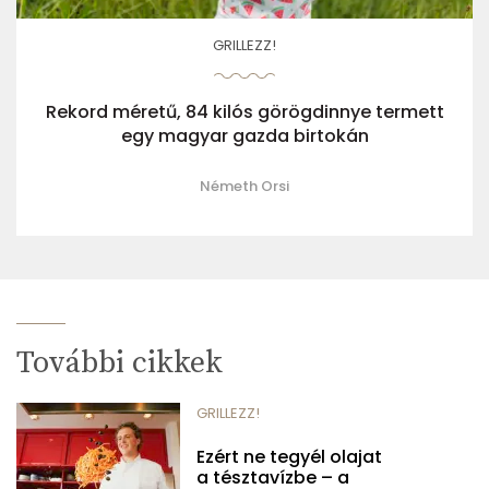
GRILLEZZ!
Rekord méretű, 84 kilós görögdinnye termett
egy magyar gazda birtokán
Németh Orsi
További cikkek
GRILLEZZ!
Ezért ne tegyél olajat
a tésztavízbe – a