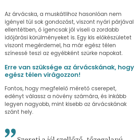
Az árvácska, a muskátlihoz hasonlóan nem
igényel túl sok gondozást, viszont nyári párjával
ellentétben, ő igencsak jól viseli a zordabb
időjárási körülményeket is. Egy kis előkészületet
viszont megérdemel, ha már egész télen
színessé teszi az egyébként szürke napokat.
Erre van szüksége az árvácskának, hogy
egész télen virágozzon!
Fontos, hogy megfelelő mérető cserepet,
edényt válassz a növény számára, és inkább
legyen nagyobb, mint kisebb az árvácskának
szánt hely.
Szereti a jól szellőző, tőzegalapú