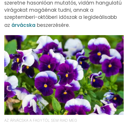
szeretne hasonlóan mutatós, vidám hangulatú
virágokat magáénak tudni, annak a
szeptemberi-októberi időszak a legideálisabb
az
árvácska
beszerzésére.
AZ ÁRVÁCSKA A FAGYTÓL SEM RIAD MEG