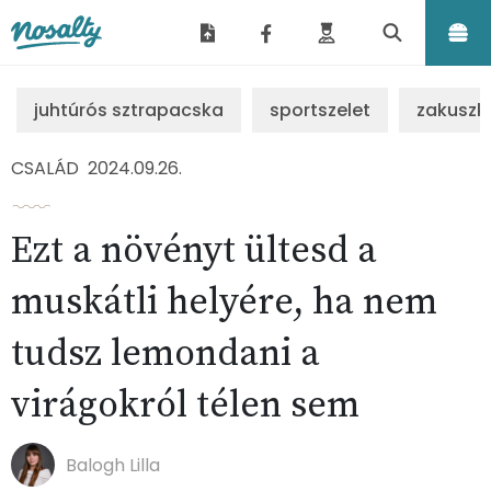
Nosalty
juhtúrós sztrapacska
sportszelet
zakuszk
CSALÁD
2024.09.26.
Ezt a növényt ültesd a
muskátli helyére, ha nem
tudsz lemondani a
virágokról télen sem
Balogh Lilla