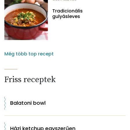
Tradicionális
gulyásleves
Még több top recept
Friss receptek
Balatoni bowl
Házi ketchup egyszerűen