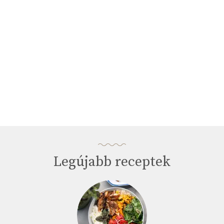
seconds
Legújabb receptek