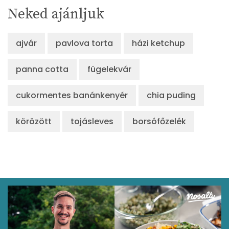
Neked ajánljuk
ajvár
pavlova torta
házi ketchup
panna cotta
fügelekvár
cukormentes banánkenyér
chia puding
körözött
tojásleves
borsófőzelék