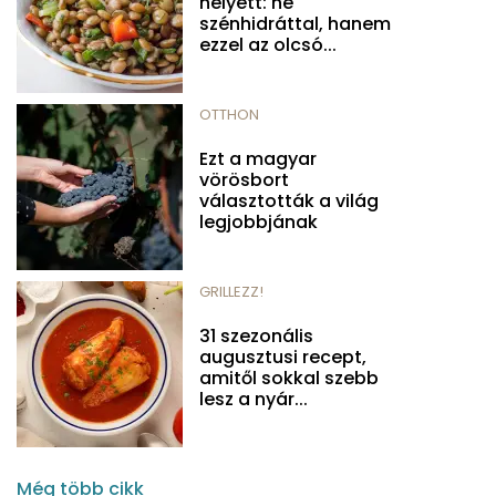
helyett: ne
szénhidráttal, hanem
ezzel az olcsó...
OTTHON
Ezt a magyar
vörösbort
választották a világ
legjobbjának
GRILLEZZ!
31 szezonális
augusztusi recept,
amitől sokkal szebb
lesz a nyár...
Még több cikk