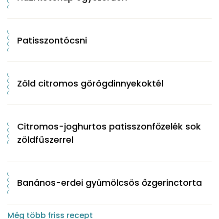
Patisszontócsni
Zöld citromos görögdinnyekoktél
Citromos-joghurtos patisszonfőzelék sok
zöldfűszerrel
Banános-erdei gyümölcsös őzgerinctorta
Még több friss recept