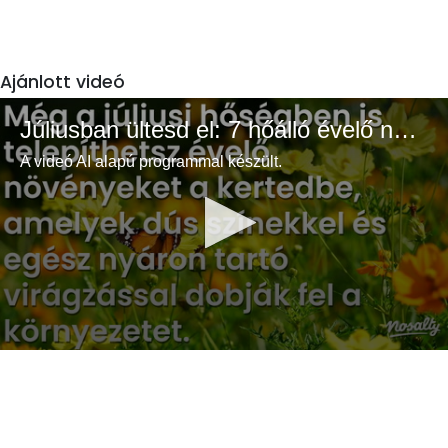
Ajánlott videó
Júliusban ültesd el: 7 hőálló évelő növény a színes és buja kertért
A videó AI alapú programmal készült.
0
seconds
of
3
minutes,
33