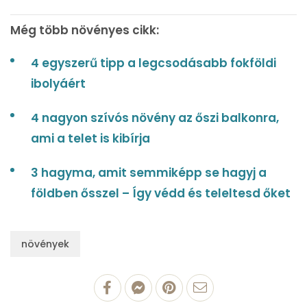
Még több növényes cikk:
4 egyszerű tipp a legcsodásabb fokföldi
ibolyáért
4 nagyon szívós növény az őszi balkonra,
ami a telet is kibírja
3 hagyma, amit semmiképp se hagyj a
földben ősszel – Így védd és teleltesd őket
növények