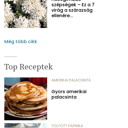
szépségek – Ez a 7
virág a szárazság
ellenére...
Még több cikk
Top Receptek
AMERIKAI PALACSINTA
Gyors amerikai
palacsinta
TÖLTÖTT PAPRIKA