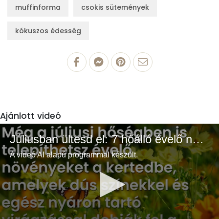
muffinforma
csokis sütemények
kókuszos édesség
Ajánlott videó
Júliusban ültesd el: 7 hőálló évelő növény a színes és buja kertért
A videó AI alapú programmal készült.