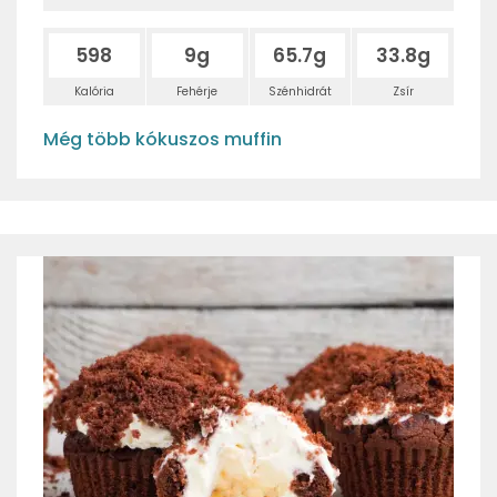
598
9g
65.7g
33.8g
Kalória
Fehérje
Szénhidrát
Zsír
Még több kókuszos muffin