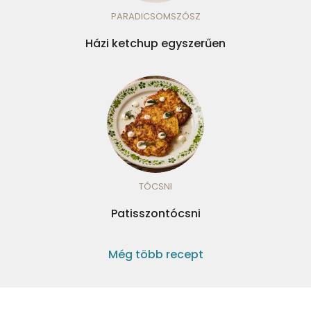
PARADICSOMSZÓSZ
Házi ketchup egyszerűen
TÓCSNI
Patisszontócsni
Még több recept