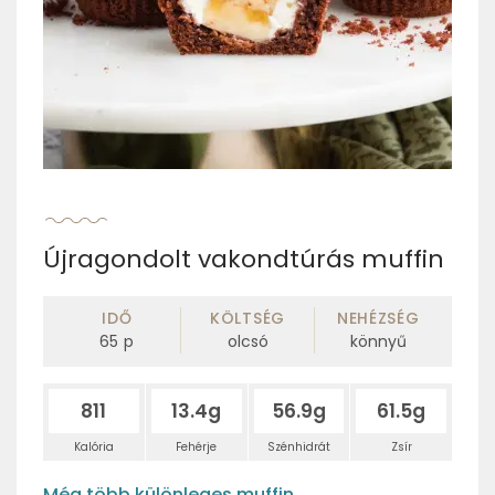
Újragondolt vakondtúrás muffin
IDŐ
KÖLTSÉG
NEHÉZSÉG
65
p
olcsó
könnyű
811
13.4g
56.9g
61.5g
Kalória
Fehérje
Szénhidrát
Zsír
Még több különleges muffin