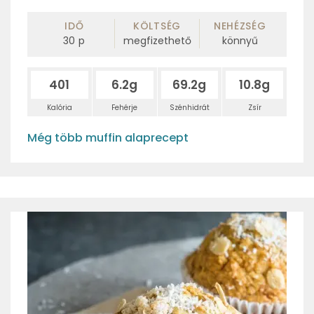
IDŐ
KÖLTSÉG
NEHÉZSÉG
30
p
megfizethető
könnyű
401
6.2g
69.2g
10.8g
Kalória
Fehérje
Szénhidrát
Zsír
Még több muffin alaprecept