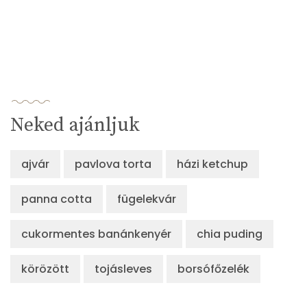
Neked ajánljuk
ajvár
pavlova torta
házi ketchup
panna cotta
fügelekvár
cukormentes banánkenyér
chia puding
körözött
tojásleves
borsófőzelék