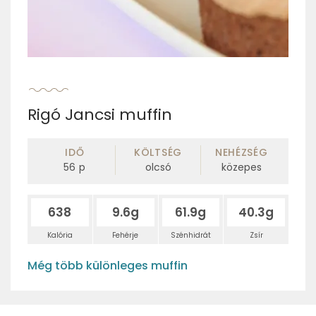
Rigó Jancsi muffin
IDŐ
KÖLTSÉG
NEHÉZSÉG
56
p
olcsó
közepes
638
9.6g
61.9g
40.3g
Kalória
Fehérje
Szénhidrát
Zsír
Még több különleges muffin