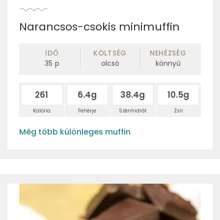
Narancsos-csokis minimuffin
IDŐ
KÖLTSÉG
NEHÉZSÉG
35
p
olcsó
könnyű
261
6.4g
38.4g
10.5g
Kalória
Fehérje
Szénhidrát
Zsír
Még több különleges muffin