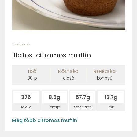
Illatos-citromos muffin
IDŐ
KÖLTSÉG
NEHÉZSÉG
30
p
olcsó
könnyű
376
8.6g
57.7g
12.7g
Kalória
Fehérje
Szénhidrát
Zsír
Még több citromos muffin