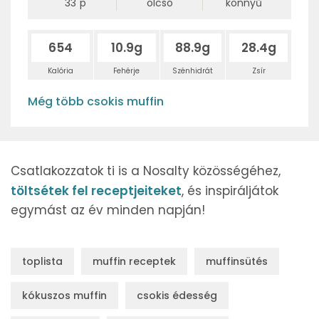
33
p
olcsó
könnyű
654
10.9g
88.9g
28.4g
Kalória
Fehérje
Szénhidrát
Zsír
Még több csokis muffin
Csatlakozzatok ti is a Nosalty közösségéhez,
töltsétek fel receptjeiteket
, és inspiráljátok
egymást az év minden napján!
toplista
muffin receptek
muffinsütés
kókuszos muffin
csokis édesség