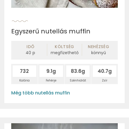
Egyszerű nutellás muffin
IDŐ
KÖLTSÉG
NEHÉZSÉG
40
p
megfizethető
könnyű
732
9.1g
83.6g
40.7g
Kalória
Fehérje
Szénhidrát
Zsír
Még több nutellás muffin