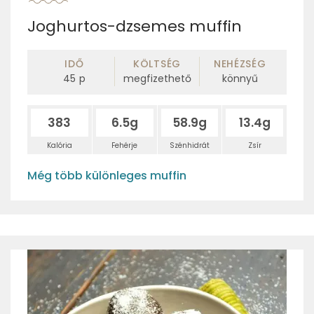
Joghurtos-dzsemes muffin
IDŐ
KÖLTSÉG
NEHÉZSÉG
45
p
megfizethető
könnyű
383
6.5g
58.9g
13.4g
Kalória
Fehérje
Szénhidrát
Zsír
Még több különleges muffin