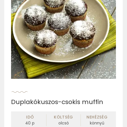
Duplakókuszos-csokis muffin
IDŐ
KÖLTSÉG
NEHÉZSÉG
40
p
olcsó
könnyű