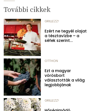
További cikkek
GRILLEZZ!
Ezért ne tegyél olajat
a tésztavízbe – a
séfek szerint...
OTTHON
Ezt a magyar
vörösbort
választották a világ
legjobbjának
GRILLEZZ!
Hőségimádó