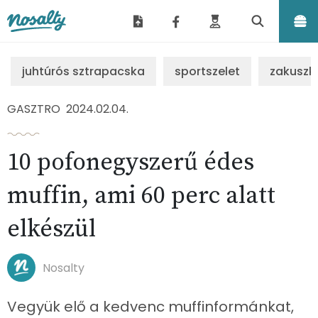
Nosalty
juhtúrós sztrapacska
sportszelet
zakuszk
GASZTRO
2024.02.04.
10 pofonegyszerű édes
muffin, ami 60 perc alatt
elkészül
Nosalty
Vegyük elő a kedvenc muffinformánkat,