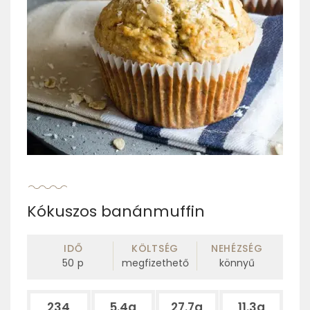
Kókuszos banánmuffin
IDŐ
KÖLTSÉG
NEHÉZSÉG
50
p
megfizethető
könnyű
234
5.4g
27.7g
11.3g