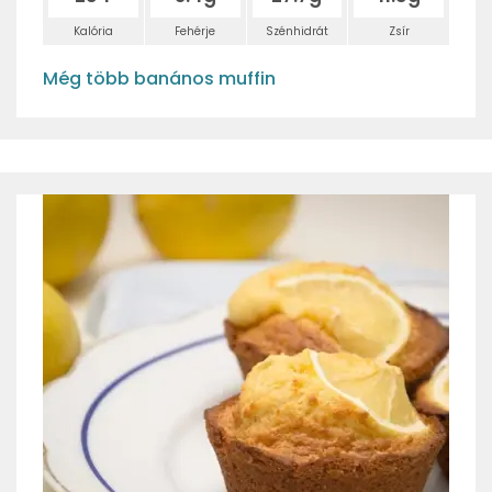
Kalória
Fehérje
Szénhidrát
Zsír
Még több banános muffin