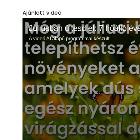
Ajánlott videó
Júliusban ültesd el: 7 hőálló év
A videó AI alapú programmal készült.