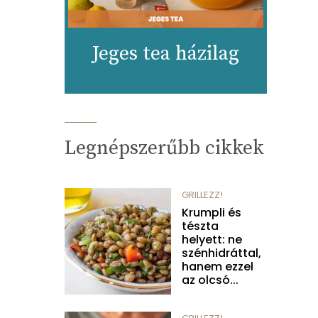
Jeges tea házilag
Legnépszerűbb cikkek
GRILLEZZ!
Krumpli és
tészta
helyett: ne
szénhidráttal,
hanem ezzel
az olcsó...