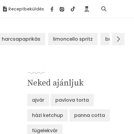
Receptbeküldés
harcsapaprikás
limoncello spritz
brassói sz
Neked ajánljuk
ajvár
pavlova torta
házi ketchup
panna cotta
fügelekvár