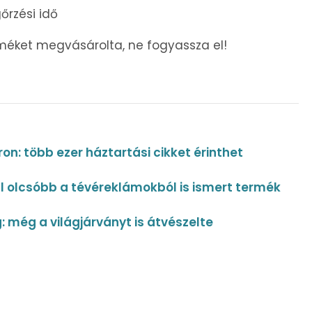
őrzési idő
erméket megvásárolta, ne fogyassza el!
n: több ezer háztartási cikket érinthet
al olcsóbb a tévéreklámokból is ismert termék
 még a világjárványt is átvészelte