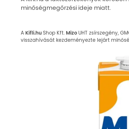
minőségmegőrzési ideje miatt.
A
Kifli.hu
Shop Kft.
Mizo
UHT zsírszegény, GMO
visszahívását kezdeményezte lejárt minőség