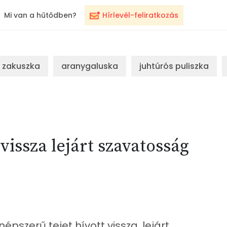
Mi van a hűtődben?
Hírlevél-feliratkozás
zakuszka
aranygaluska
juhtúrós puliszka
vissza lejárt szavatosság
épszerű tejet hívott vissza, lejárt