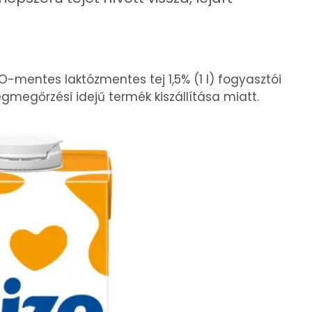
-mentes laktózmentes tej 1,5% (1 l) fogyasztói
megőrzési idejű termék kiszállítása miatt.