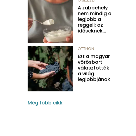
GRILLEZZ!
A zabpehely
nem mindig a
legjobb a
reggeli: az
időseknek...
OTTHON
Ezt a magyar
vörösbort
választották
a világ
legjobbjának
Még több cikk