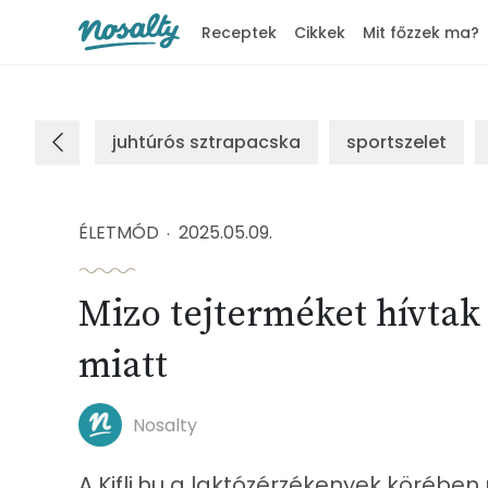
Receptek
Cikkek
Mit főzzek ma?
Nosalty
juhtúrós sztrapacska
sportszelet
ÉLETMÓD
2025.05.09.
Mizo tejterméket hívtak 
miatt
Nosalty
A Kifli.hu a laktózérzékenyek körében n