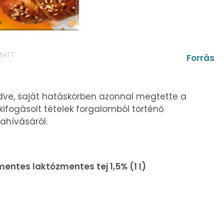
IATT
Forrás
dve, saját hatáskörben azonnal megtette a
ifogásolt tételek forgalomból történő
zahívásáról.
ntes laktózmentes tej 1,5% (1 l)