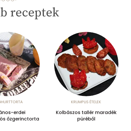
b receptek
GHURTTORTA
KRUMPLIS ÉTELEK
ános-erdei
Kolbászos tallér maradék
s őzgerinctorta
püréből