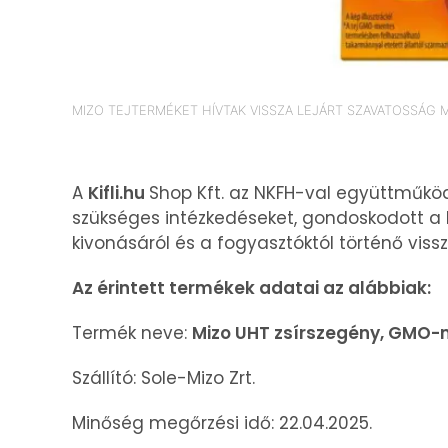
MIZO TEJTERMÉKET HÍVTAK VISSZA LEJÁRT SZAVATOSSÁG M
A
Kifli.hu
Shop Kft. az NKFH-val együttműkö
szükséges intézkedéseket, gondoskodott a k
kivonásáról és a fogyasztóktól történő viss
Az érintett termékek adatai az alábbiak:
Termék neve:
Mizo UHT zsírszegény, GMO-me
Szállító: Sole-Mizo Zrt.
Minőség megőrzési idő: 22.04.2025.