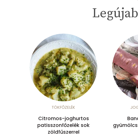
Legújab
TÖKFŐZELÉK
JO
Citromos-joghurtos
Ban
patisszonfőzelék sok
gyümölcsö
zöldfűszerrel