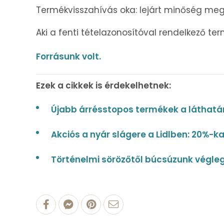
Termékvisszahívás oka: lejárt minőség meg
Aki a fenti tételazonosítóval rendelkező t
Forrásunk volt.
Ezek a cikkek is érdekelhetnek:
Újabb árrésstopos termékek a láthatáro
Akciós a nyár slágere a Lidlben: 20%-k
Történelmi sörözőtől búcsúzunk végleg: